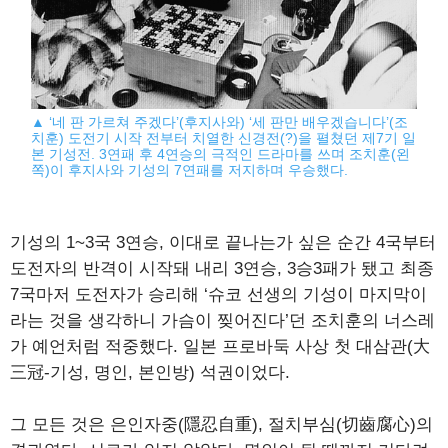
▲ ‘네 판 가르쳐 주겠다’(후지사와) ‘세 판만 배우겠습니다’(조
치훈) 도전기 시작 전부터 치열한 신경전(?)을 펼쳤던 제7기 일
본 기성전. 3연패 후 4연승의 극적인 드라마를 쓰며 조치훈(왼
쪽)이 후지사와 기성의 7연패를 저지하며 우승했다.
기성의 1~3국 3연승, 이대로 끝나는가 싶은 순간 4국부터
도전자의 반격이 시작돼 내리 3연승, 3승3패가 됐고 최종
7국마저 도전자가 승리해 ‘슈코 선생의 기성이 마지막이
라는 것을 생각하니 가슴이 찢어진다’던 조치훈의 너스레
가 예언처럼 적중했다. 일본 프로바둑 사상 첫 대삼관(大
三冠-기성, 명인, 본인방) 석권이었다.
그 모든 것은 은인자중(隱忍自重), 절치부심(切齒腐心)의