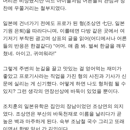
머리는 비상했지만 여느 아이들처럼 어른들의 관심과 칭
찬에 우쭐거리는 철부지였다.
일본에 건너가기 전에도 프로가 된 형(조상연 七단, 일본
기원 은퇴)을 따라다니며, 이를테면 다방 같은 곳에서 여
기저기 부착된 광고며 상표의 글을 읽어(어디에서나 어른
들의 반응은 한결같다) “어머, 얘 좀 봐. 벌써 한글을 깨우
쳤네. 아이고, 귀여워라!”
그렇게 주변의 눈길을 끌고 맛있는 걸 얻어먹는 재미가
좋았고 프로기사라는 직업을 가진 형의 사진과 기사가 신
문에 실리는 게 신기했다. 어떻게 하면 나도 형처럼 될 수
있지? 그런 생각의 연장선상에 바둑이 있었을 뿐이다.
조치훈의 일본유학은 집안의 장남이었던 조상연의 의지
였다. 조상연은 부산의 바둑천재로 이름을 날리다가 곧
높은 벽과 마주하게 된다. 숙부 조남철 국수 그리고 또래
이면서 한발 앞서 간 김인이다.