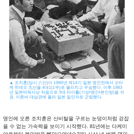
▲ 조치훈(당시 八단)이 1980년 제14기 일본 명인전에서 오타
케 히데오 九단을 4대1(1무)로 물리치고 우승했다. 이후 1983
년 일본바둑사상 처음으로 3대 타이틀(기성•명인•본인방)을 석
권, 이른바 대삼관에 올라 일본 일인자로 군림했다.
명인에 오른 조치훈은 산비탈을 구르는 눈덩이처럼 걷잡
을 수 없는 가속력을 보이기 시작했다. 81년에는 다케미