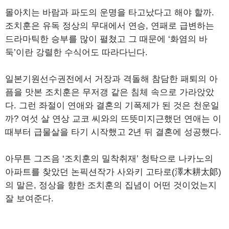
몰아치는 바람과 파도의 운명을 타고났다고 해야 할까.
조치훈은 유독 정상의 무대에서 연승, 연패로 급변하는
드라마틱한 승부를 많이 펼쳤고 그 때문에 ‘화염의 바
둑’이란 강렬한 수식어도 따라다닌다.
일본기원선수권전에서 거장과 격돌해 참담한 패퇴의 아
픔을 맛본 조치훈은 무저갱 같은 침체 속으로 가라앉았
다. 그런 좌절이 연애와 결혼의 기폭제가 된 것은 천운일
까? 여섯 살 연상 교코 씨와의 뜨뜻미지근했던 연애는 이
때부터 급물살을 타기 시작했고 2년 뒤 결혼에 성공했다.
아무튼 그즈음 ‘조치훈의 밀착취재’ 청탁으로 나카노의
아파트를 찾았던 논픽션작가 사와키 고타로(澤木耕太郞)
의 말은, 정상을 향한 조치훈의 집념이 어떤 것이었는지
잘 보여준다.