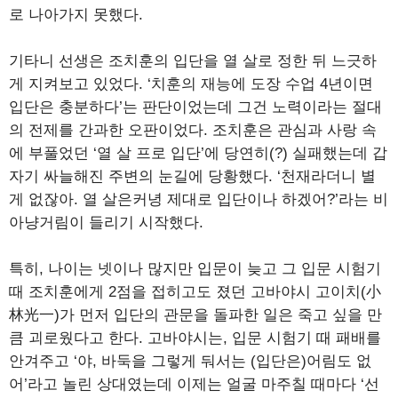
로 나아가지 못했다.
기타니 선생은 조치훈의 입단을 열 살로 정한 뒤 느긋하
게 지켜보고 있었다. ‘치훈의 재능에 도장 수업 4년이면
입단은 충분하다’는 판단이었는데 그건 노력이라는 절대
의 전제를 간과한 오판이었다. 조치훈은 관심과 사랑 속
에 부풀었던 ‘열 살 프로 입단’에 당연히(?) 실패했는데 갑
자기 싸늘해진 주변의 눈길에 당황했다. ‘천재라더니 별
게 없잖아. 열 살은커녕 제대로 입단이나 하겠어?’라는 비
아냥거림이 들리기 시작했다.
특히, 나이는 넷이나 많지만 입문이 늦고 그 입문 시험기
때 조치훈에게 2점을 접히고도 졌던 고바야시 고이치(小
林光一)가 먼저 입단의 관문을 돌파한 일은 죽고 싶을 만
큼 괴로웠다고 한다. 고바야시는, 입문 시험기 때 패배를
안겨주고 ‘야, 바둑을 그렇게 둬서는 (입단은)어림도 없
어’라고 놀린 상대였는데 이제는 얼굴 마주칠 때마다 ‘선