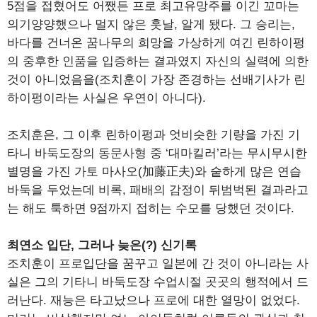
5점을 접혔어도 어쨌든 프로 최고유망주를 이긴 꼬마는
의기양양했으나 멀지 않은 훗날, 알게 됐다. 그 승리는,
바다를 건너온 꿈나무의 희망을 가상하게 여긴 린하이펑
의 중후한 인품을 입증하는 결과였지 자신의 실력에 의한
것이 아니었음을(조치훈이 가장 존경하는 선배기사가 린
하이펑이라는 사실은 우연이 아니다).
조치훈은, 그 이후 린하이펑과 엇비슷한 기량을 가진 기
타니 바둑도장의 동문사형 중 ‘대마킬러’라는 무시무시한
별명을 가진 가토 마사오(加藤正夫)와 숱하게 많은 연습
바둑을 두었는데 비록, 패배의 감정이 뒤범벅된 결과라고
는 해도 툭하면 9점까지 접히는 수모를 당했던 것이다.
최연소 입단, 그러나 늦은(?) 신기록
조치훈이 프로입단을 꿈꾸고 일본에 간 것이 아니라는 사
실은 그의 기타니 바둑도장 수업시절 곳곳의 행적에서 드
러난다. 재능은 타고났으나 프로에 대한 열망이 없었다.