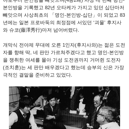
야로부터 본인방을 빼앗으며(4승2패) 사상 네 번째 명인-
본인방을 기록했고 82년 오타케가 가지고 있던 십단마저
빼앗으며 사상최초의 「명인-본인방-십단」이 되었고 83
년에는 일본 프로바둑의 최정점에 서있던 ‘괴물’ 후지사
와 슈코(藤澤秀行)마저 넘어버렸다.
개막식 전야제 무대에 오른 1인자(후지사와)는 젊은 도전
자를 향해 딱, 네 판만 가르쳐주겠다고 했고 명인-본인방
을 쟁취한 여세를 몰아 기성 도전권까지 거머쥔 도전자
(조치훈)는 세 판만 배우겠다고 했는데 승부의 신은 가장
극적인 결말을 준비하고 있었다.