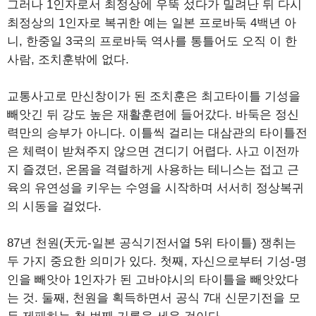
그러나 1인자로서 최정상에 우뚝 섰다가 밀려난 뒤 다시
최정상의 1인자로 복귀한 예는 일본 프로바둑 4백년 아
니, 한중일 3국의 프로바둑 역사를 통틀어도 오직 이 한
사람, 조치훈밖에 없다.
교통사고로 만신창이가 된 조치훈은 최고타이틀 기성을
빼앗긴 뒤 강도 높은 재활훈련에 들어갔다. 바둑은 정신
력만의 승부가 아니다. 이틀씩 걸리는 대삼관의 타이틀전
은 체력이 받쳐주지 않으면 견디기 어렵다. 사고 이전까
지 즐겼던, 온몸을 격렬하게 사용하는 테니스는 접고 근
육의 유연성을 키우는 수영을 시작하며 서서히 정상복귀
의 시동을 걸었다.
87년 천원(天元-일본 공식기전서열 5위 타이틀) 쟁취는
두 가지 중요한 의미가 있다. 첫째, 자신으로부터 기성-명
인을 빼앗아 1인자가 된 고바야시의 타이틀을 빼앗았다
는 것. 둘째, 천원을 획득하면서 공식 7대 신문기전을 모