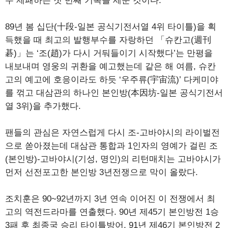
두 제패하는 첫 번째 기록을 세운 것이다.
89년 봄 십단(十段-일본 공식기전서열 4위 타이틀)을 획
득했을 때 최고의 발행부수를 자랑하던 「슈칸고(週刊
碁)」는 ‘조(趙)가 다시 거둬들이기 시작했다’는 만평을
내보내며 영웅의 귀환을 예고했는데 같은 해 여름, 슈칸
고의 예고에 호응이라도 하듯 ‘우주류(宇宙流)’ 다케미야
를 꺾고 대삼관의 하나인 본인방(本因坊-일본 공식기전서
열 3위)을 추가했다.
팬들의 관심은 자연스럽게 다시 조-고바야시의 라이벌전
으로 쏟아졌는데 대삼관 통합과 1인자의 영예가 걸린 조
(본인방)-고바야시(기성, 명인)의 리턴매치는 고바야시가
먼저 선전포고한 본인방 3년전쟁으로 막이 올랐다.
조치훈은 90~92년까지 3년 연속 이어진 이 전쟁에서 최
고의 역전드라마를 연출했다. 90년 제45기 본인방전 1승
3패 후 최종국 승리 타이틀방어, 91년 제46기 본인방전 2