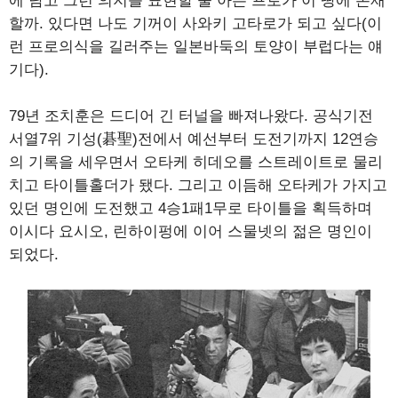
에 담고 그런 의지를 표현할 줄 아는 프로가 이 땅에 존재
할까. 있다면 나도 기꺼이 사와키 고타로가 되고 싶다(이
런 프로의식을 길러주는 일본바둑의 토양이 부럽다는 얘
기다).
79년 조치훈은 드디어 긴 터널을 빠져나왔다. 공식기전
서열7위 기성(碁聖)전에서 예선부터 도전기까지 12연승
의 기록을 세우면서 오타케 히데오를 스트레이트로 물리
치고 타이틀홀더가 됐다. 그리고 이듬해 오타케가 가지고
있던 명인에 도전했고 4승1패1무로 타이틀을 획득하며
이시다 요시오, 린하이펑에 이어 스물넷의 젊은 명인이
되었다.