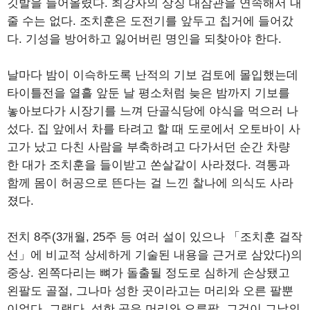
깃발을 들어올렸다. 최강자의 상징 대삼관을 연속해서 내
줄 수는 없다. 조치훈은 도전기를 앞두고 칩거에 들어갔
다. 기성을 방어하고 잃어버린 명인을 되찾아야 한다.
날마다 밤이 이슥하도록 난적의 기보 검토에 몰입했는데
타이틀전을 열흘 앞둔 날 평소처럼 늦은 밤까지 기보를
놓아보다가 시장기를 느껴 단골식당에 야식을 먹으러 나
섰다. 집 앞에서 차를 타려고 할 때 도로에서 오토바이 사
고가 났고 다친 사람을 부축하려고 다가서던 순간 차량
한 대가 조치훈을 들이받고 쏜살같이 사라졌다. 격통과
함께 몸이 허공으로 뜬다는 걸 느낀 찰나에 의식도 사라
졌다.
전치 8주(3개월, 25주 등 여러 설이 있으나 「조치훈 걸작
선」에 비교적 상세하게 기술된 내용을 근거로 삼았다)의
중상. 왼쪽다리는 뼈가 돌출될 정도로 심하게 손상됐고
왼팔도 골절, 그나마 성한 곳이라고는 머리와 오른 팔뿐
이었다. 그랬다. 성한 곳은 머리와 오른팔. 그것이 그날의