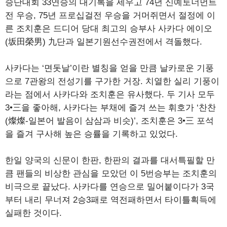
승단대회 33연승의 대기록을 세우고 74년 신예토너먼트
전 우승, 75년 프로십걸전 우승을 거머쥐면서 절정에 이
른 조치훈은 드디어 당대 최고의 승부사 사카다 에이오
(坂田榮男) 九단과 일본기원선수권전에서 격돌했다.
사카다는 ‘면돗날’이란 별칭을 얻을 만큼 날카로운 기풍
으로 7관왕의 전성기를 구가한 거장. 치열한 실리 기풍이
라는 점에서 사카다와 조치훈은 유사했다. 두 기사 모두
3•三을 좋아해, 사카다는 부채에 즐겨 쓰는 휘호가 ‘찬찬
(燦燦-일본어 발음이 삼삼과 비슷)’, 조치훈은 3•三 포석
을 즐겨 구사해 높은 승률을 기록하고 있었다.
한일 양국의 신문이 한판, 한판의 결과를 대서특필할 만
큼 팬들의 비상한 관심을 모았던 이 5번승부는 조치훈의
비극으로 끝났다. 사카다를 연승으로 밀어붙이다가 3국
부터 내리 무너져 2승3패로 역전패하면서 타이틀획득에
실패한 것이다.