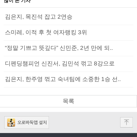
많이 본 기사
김은지, 목진석 잡고 2연승
스미레, 이적 후 첫 여자랭킹 3위
“정말 기쁘고 뜻깊다” 신민준, 2년 만에 되..
디펜딩챔피언 신진서, 김민석 꺾고 8강으로
김은지, 한주영 꺾고 숙녀팀에 소중한 1승 선..
목록