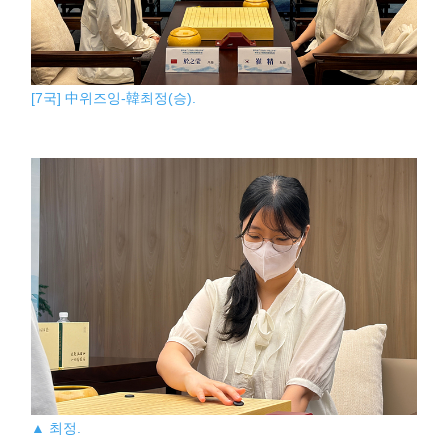
[7국] 中위즈잉-韓최정(승).
▲ 최정.