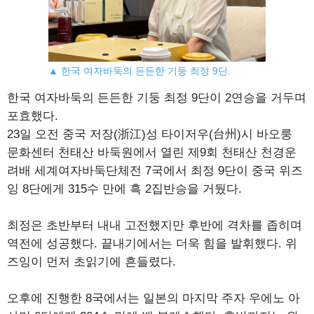
▲ 한국 여자바둑의 든든한 기둥 최정 9단.
한국 여자바둑의 든든한 기둥 최정 9단이 2연승을 거두며
포효했다.
23일 오전 중국 저장(浙江)성 타이저우(台州)시 바오룽
문화센터 천태산 바둑원에서 열린 제9회 천태산 천경운
려배 세계여자바둑단체전 7국에서 최정 9단이 중국 위즈
잉 8단에게 315수 만에 흑 2집반승을 거뒀다.
최정은 초반부터 내내 고전했지만 후반에 격차를 좁히며
역전에 성공했다. 끝내기에서는 더욱 힘을 발휘했다. 위
즈잉이 먼저 초읽기에 흔들렸다.
오후에 진행한 8국에서는 일본의 마지막 주자 우에노 아