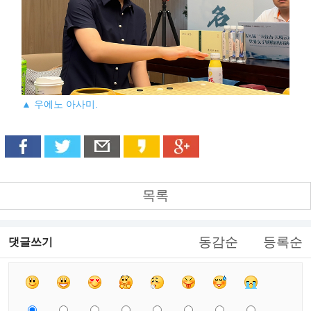
▲ 우에노 아사미.
목록
동감순
등록순
댓글쓰기