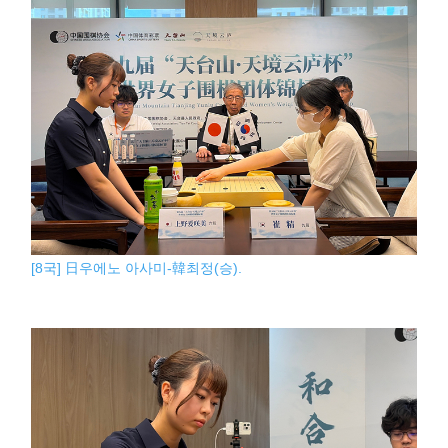
[8국] 日우에노 아사미-韓최정(승).