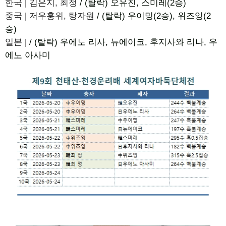
한국 | 김은지, 최정
/ (탈락) 오유진, 스미레(2승)
중국 | 저우훙위, 탕자원
/ (탈락) 우이밍(2승), 위즈잉(2
승)
일본 |
/ (탈락) 우에노 리사, 뉴에이코, 후지사와 리나, 우
에노 아사미