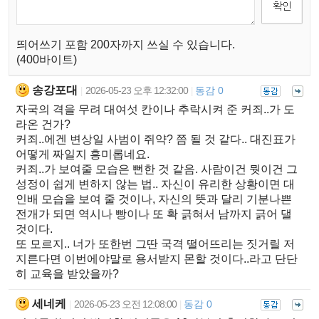
띄어쓰기 포함 200자까지 쓰실 수 있습니다.
(400바이트)
송강포대
2026-05-23 오후 12:32:00
동감 0
|
|
자국의 격을 무려 대여섯 칸이나 추락시켜 준 커죄..가 도
라온 건가?
커죄..에겐 변상일 사범이 쥐약? 쯤 될 것 같다.. 대진표가
어떻게 짜일지 흥미롭네요.
커죄..가 보여줄 모습은 뻔한 것 같음. 사람이건 뭣이건 그
성정이 쉽게 변하지 않는 법.. 자신이 유리한 상황이면 대
인배 모습을 보여 줄 것이나, 자신의 뜻과 달리 기분나쁜
전개가 되면 역시나 빵이나 또 확 긁혀서 남까지 긁어 댈
것이다.
또 모르지.. 너가 또한번 그딴 국격 떨어뜨리는 짓거릴 저
지른다면 이번에야말로 용서받지 몬할 것이다..라고 단단
히 교육을 받았을까?
세네케
2026-05-23 오전 12:08:00
동감 0
|
|