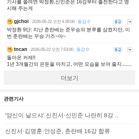
기사를 쓸려면 박정환,신민준은 16강부터 출전한다고 명
시해 주는게
gjchoi
2026-05-22 오전 4:28:00
동감 0
|
|
박정환 9단: 지난 춘란배는 준우승의 분루를 삼켰지만, 이
번 춘란배는 우승 가즈~아~
tncan
2026-05-22 오전 7:53:00
동감 0
|
|
돌아온 커제!!
1년 3개월간의 은둔을 마치고, 어떤 모습을 보여 줄지........
더보기
관련기사
'양신이 날으샤' 신진서·신민준 나란히 8강 ..
신진서·김명훈·안성준, 춘란배 16강 합류