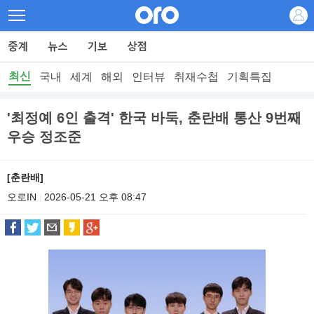
최신
국내
세계
해외
인터뷰
취재수첩
기획특집
'최정예 6인 출격' 한국 바둑, 춘란배 통산 9번째
우승 정조준
[춘란배]
오로IN
2026-05-21 오후 08:47
|