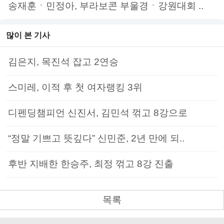
송재훈ㆍ민정아, 부라보콘 부울경ㆍ강원대회 ..
많이 본 기사
김은지, 목진석 잡고 2연승
스미레, 이적 후 첫 여자랭킹 3위
디펜딩챔피언 신진서, 김민석 꺾고 8강으로
“정말 기쁘고 뜻깊다” 신민준, 2년 만에 되..
후반 지배한 한승주, 최정 꺾고 8강 진출
목록