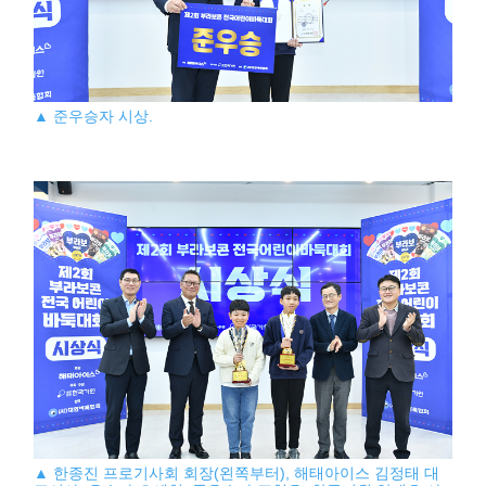
▲ 준우승자 시상.
▲ 한종진 프로기사회 회장(왼쪽부터), 해태아이스 김정태 대