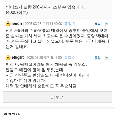
띄어쓰기 포함 200자까지 쓰실 수 있습니다.
(400바이트)
ieech
2025-03-28 오전 11:40:00
동감 0
|
|
신진서9단과 쉬하오훙의 대결에서 중후반 중앙에서 보여
준 솜씨는 가히 세계 최고수다운 수법이었다. 중앙 백대마
가 겨우 두집나고 살게 되었으니. 수준 높은 대국이 계속되
는거 같네요.
eflight
2025-03-28 오전 5:45:00
동감 0
|
|
박정환. 뜀박질이라도 해서 체력을 좀 키우길.
쎈돌도 예전에 많이 잘 뛰었는데..
지금 신민준도 변상일도 다 제 컨디션이 아닌데
쉬잖다고 쉬면 안된다.
체력 잘 안배해서 춘란배도 꼭 우승하길!
더보기
관련기사