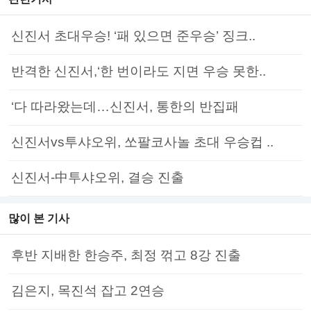
신진서 초대우승! ‘패 있으면 준우승’ 징크..
반격한 신진서,‘한 번이라도 지면 우승 못한..
‘다 따라왔는데…신진서, 통한의 반집패
신진서vs투샤오위, 쏘팔코사놀 초대 우승컵 ..
신진서-中투샤오위, 결승 진출
많이 본 기사
후반 지배한 한승주, 최정 꺾고 8강 진출
김은지, 목진석 잡고 2연승