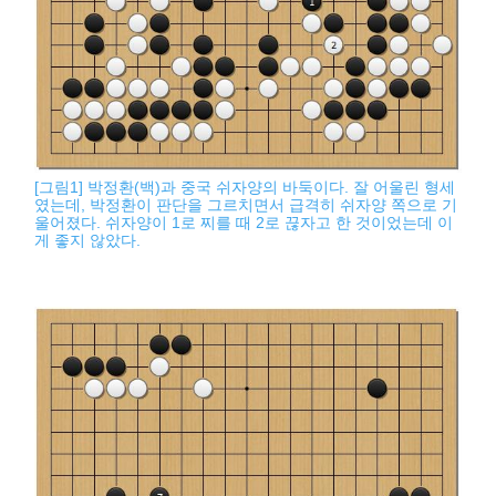
[그림1] 박정환(백)과 중국 쉬자양의 바둑이다. 잘 어울린 형세
였는데, 박정환이 판단을 그르치면서 급격히 쉬자양 쪽으로 기
울어졌다. 쉬자양이 1로 찌를 때 2로 끊자고 한 것이었는데 이
게 좋지 않았다.