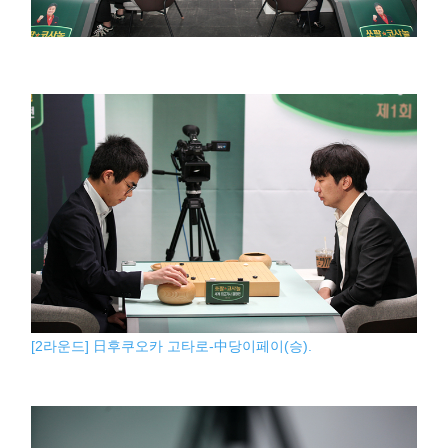
[2라운드] 日후쿠오카 고타로-中당이페이(승).