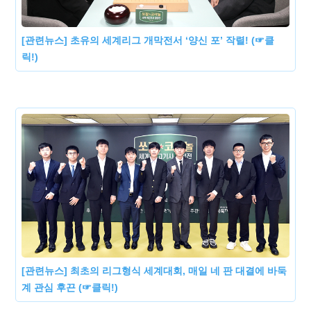
[관련뉴스] 초유의 세계리그 개막전서 ‘양신 포’ 작렬! (☞클
릭!)
[관련뉴스] 최초의 리그형식 세계대회, 매일 네 판 대결에 바둑
계 관심 후끈 (☞클릭!)