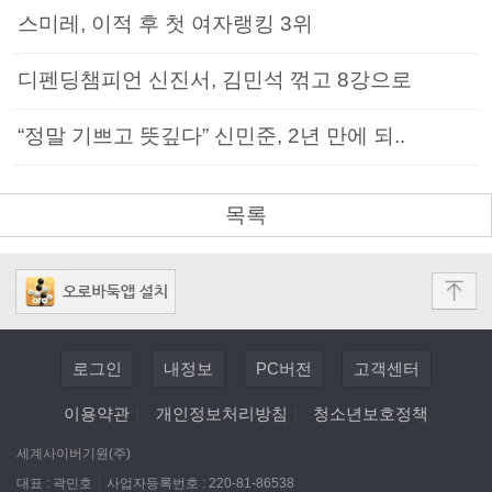
스미레, 이적 후 첫 여자랭킹 3위
디펜딩챔피언 신진서, 김민석 꺾고 8강으로
“정말 기쁘고 뜻깊다” 신민준, 2년 만에 되..
목록
로그인
내정보
PC버전
고객센터
이용약관
|
개인정보처리방침
|
청소년보호정책
세계사이버기원(주)
대표 : 곽민호
|
사업자등록번호 : 220-81-86538