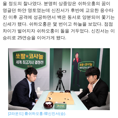
울 정도의 찰나였다. 분명히 상중앙은 쉬하오훙의 꿈이
영글던 하얀 영토였는데 신진서가 후반에 교묘한 응수타
진 이후 공격에 성공하면서 백은 동서로 양분되어 쫓기는
신세가 됐다. 쉬하오훙은 몇 번이고 하늘을 보았다. 점점
차이가 벌어지자 쉬하오훙이 돌을 거두었다. 신진서는 이
승리로 25연승을 이어가게 됐다.
[2라운드] 臺쉬하오훙-韓신진서(승).