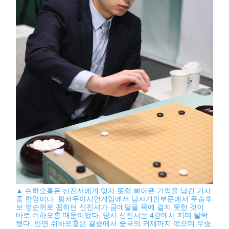
▲ 쉬하오훙은 신진서에게 잊지 못할 뼈아픈 기억을 남긴 기사
중 한명이다. 항저우아시안게임에서 남자개인부문에서 우승후
보 영순위로 꼽히던 신진서가 금메달을 목에 걸지 못한 것이
바로 쉬하오훙 때문이었다. 당시 신진서는 4강에서 지며 탈락
했다. 반면 쉬하오훙은 결승에서 중국의 커제까지 꺾으며 우승