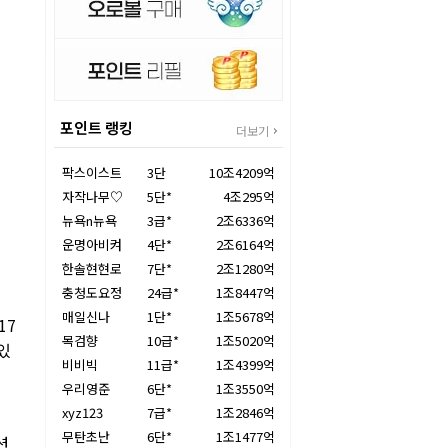
포인트 랭킹
더보기
팍스이스트
3단
10조4209억
자작나무♡
5단*
4조295억
뉴욕n뉴욕
3급*
2조6336억
운명아비켜
4단*
2조6164억
한솔현현로
7단*
2조1280억
충청도요정
24급*
1조8447억
매일신나
1단*
1조5678억
17
목검향
10급*
1조5020억
있
비비빅
11급*
1조4399억
우리영준
6단*
1조3550억
xyz123
7급*
1조2846억
무탄초난
6단*
1조1477억
션