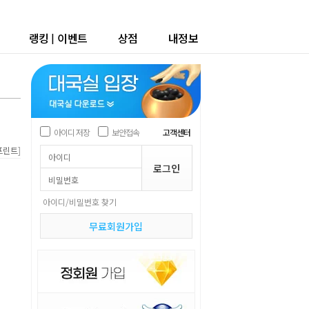
랭킹
|
이벤트
상점
내정보
아이디 저장
보안접속
고객센터
]
프린트
아이디/비밀번호 찾기
무료회원가입