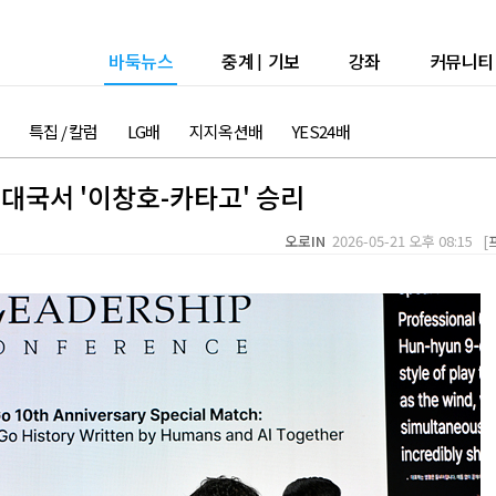
바둑뉴스
중계
|
기보
강좌
커뮤니티
특집 / 칼럼
LG배
지지옥션배
YES24배
페어대국서 '이창호-카타고' 승리
오로IN
2026-05-21 오후 08:15 [