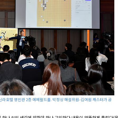
신라호텔 영빈관 2층 에메랄드홀. 박정상 해설위원-김여원 캐스터가 공
야 하나 AI의 생각에 맞춰야 하나 고민하다 내용이 엉뚱하게 흘렀다(