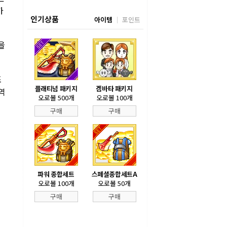
카
인기상품
아이템
포인트
을
조
플래티넘 패키지
겜바타 패키지
역
오로볼 500개
오로볼 100개
구매
구매
파워 종합세트
스페셜종합세트A
오로볼 100개
오로볼 50개
구매
구매