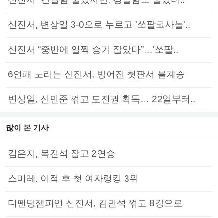
신진서, 변상일 3-0으로 누르고 '쏘팔코사놀'..
신진서 “중반에 일찍 승기 잡았다”…'쏘팔..
6연패 노리는 신진서, 방어전 첫판서 불계승
변상일, 신민준 꺾고 도전권 획득… 22일부터..
많이 본 기사
김은지, 목진석 잡고 2연승
스미레, 이적 후 첫 여자랭킹 3위
디펜딩챔피언 신진서, 김민석 꺾고 8강으로