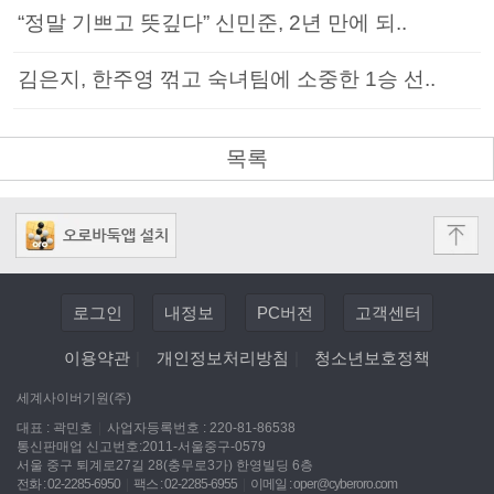
“정말 기쁘고 뜻깊다” 신민준, 2년 만에 되..
김은지, 한주영 꺾고 숙녀팀에 소중한 1승 선..
목록
로그인
내정보
PC버전
고객센터
이용약관
|
개인정보처리방침
|
청소년보호정책
세계사이버기원(주)
대표 : 곽민호
|
사업자등록번호 : 220-81-86538
통신판매업 신고번호:2011-서울중구-0579
서울 중구 퇴계로27길 28(충무로3가) 한영빌딩 6층
전화 : 02-2285-6950
|
팩스 : 02-2285-6955
|
이메일 :
oper@cyberoro.com