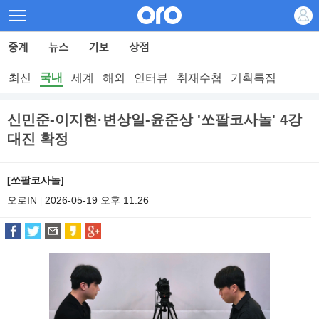
국내
최신
세계
해외
인터뷰
취재수첩
기획특집
신민준-이지현·변상일-윤준상 '쏘팔코사놀' 4강
대진 확정
[쏘팔코사놀]
오로IN
2026-05-19 오후 11:26
|