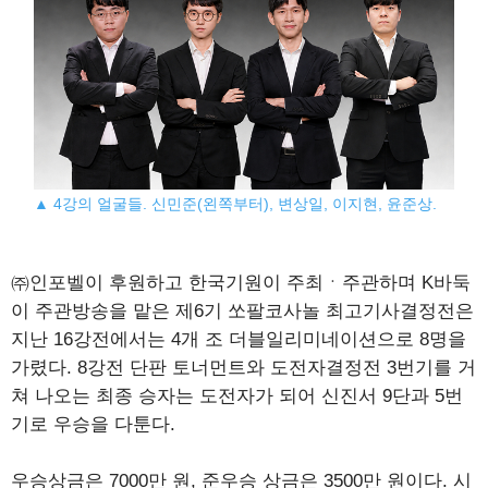
▲ 4강의 얼굴들. 신민준(왼쪽부터), 변상일, 이지현, 윤준상.
㈜인포벨이 후원하고 한국기원이 주최ㆍ주관하며 K바둑
이 주관방송을 맡은 제6기 쏘팔코사놀 최고기사결정전은
지난 16강전에서는 4개 조 더블일리미네이션으로 8명을
가렸다. 8강전 단판 토너먼트와 도전자결정전 3번기를 거
쳐 나오는 최종 승자는 도전자가 되어 신진서 9단과 5번
기로 우승을 다툰다.
우승상금은 7000만 원, 준우승 상금은 3500만 원이다. 시