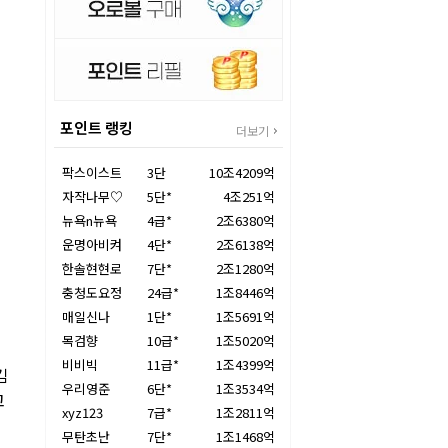
포인트 랭킹
더보기
팍스이스트
3단
10조4209억
자작나무♡
5단*
4조251억
뉴욕n뉴욕
4급*
2조6380억
운명아비켜
4단*
2조6138억
한솔현현로
7단*
2조1280억
충청도요정
24급*
1조8446억
매일신나
1단*
1조5691억
목검향
10급*
1조5020억
비비빅
11급*
1조4399억
김
우리영준
6단*
1조3534억
고
xyz123
7급*
1조2811억
무탄초난
7단*
1조1468억