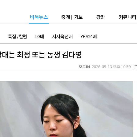
바둑뉴스
중계
|
기보
강좌
커뮤니티
특집 / 칼럼
LG배
지지옥션배
YES24배
상대는 최정 또는 동생 김다영
오로IN
2026-05-13 오후 10:50 [