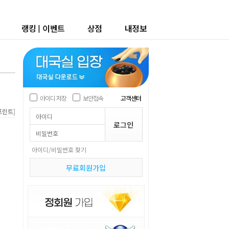
랭킹
|
이벤트
상점
내정보
아이디 저장
보안접속
고객센터
]
프린트
아이디/비밀번호 찾기
무료회원가입