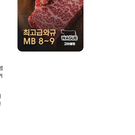
엄
거
의
텐