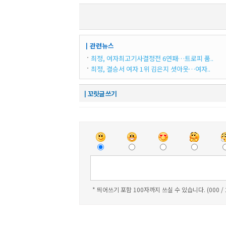
┃관련뉴스
최정, 여자최고기사결정전 6연패…트로피 품..
최정, 결승서 여자 1위 김은지 셧아웃…여자..
┃꼬릿글 쓰기
* 띄어쓰기 포함 100자까지 쓰실 수 있습니다. (000 /