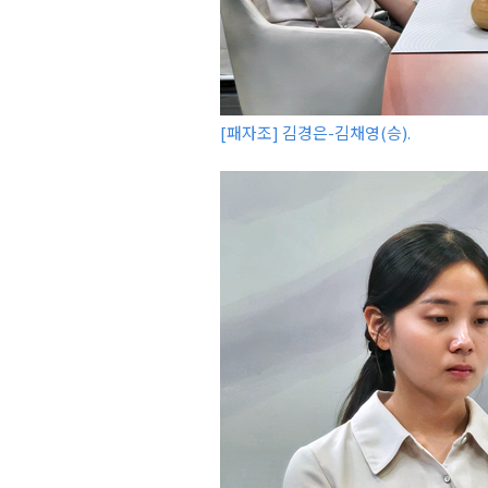
[패자조] 김경은-김채영(승).