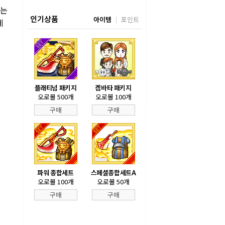
저는
인기상품
아이템
포인트
데
플래티넘 패키지
겜바타 패키지
오로볼 500개
오로볼 100개
구매
구매
파워 종합세트
스페셜종합세트A
오로볼 100개
오로볼 50개
구매
구매