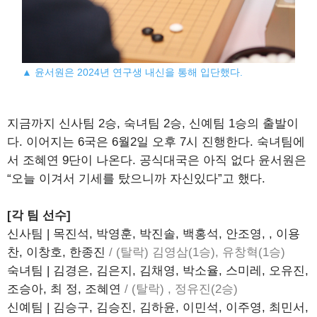
▲ 윤서원은 2024년 연구생 내신을 통해 입단했다.
지금까지 신사팀 2승, 숙녀팀 2승, 신예팀 1승의 출발이
다. 이어지는 6국은 6월2일 오후 7시 진행한다. 숙녀팀에
서 조혜연 9단이 나온다. 공식대국은 아직 없다 윤서원은
“오늘 이겨서 기세를 탔으니까 자신있다”고 했다.
[각 팀 선수]
신사팀 | 목진석, 박영훈, 박진솔, 백홍석, 안조영, , 이용
찬, 이창호, 한종진
/ (탈락) 김영삼(1승), 유창혁(1승)
숙녀팀 | 김경은, 김은지, 김채영, 박소율, 스미레, 오유진,
조승아, 최 정, 조혜연
/ (탈락) , 정유진(2승)
신예팀 | 김승구, 김승진, 김하윤, 이민석, 이주영, 최민서,