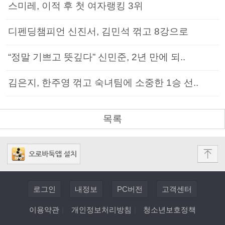
스미레, 이적 후 첫 여자랭킹 3위
디펜딩챔피언 신진서, 김민석 꺾고 8강으로
“정말 기쁘고 뜻깊다” 신민준, 2년 만에 되..
김은지, 한주영 꺾고 숙녀팀에 소중한 1승 선..
목록
로그인
내정보
PC버전
고객센터
이용약관
|
개인정보처리방침
|
청소년보호정책