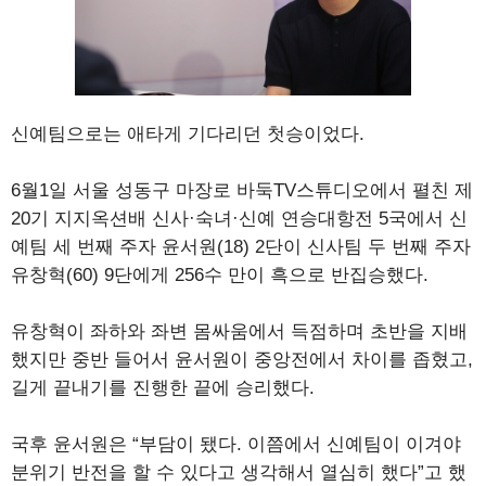
신예팀으로는 애타게 기다리던 첫승이었다.
6월1일 서울 성동구 마장로 바둑TV스튜디오에서 펼친 제
20기 지지옥션배 신사·숙녀·신예 연승대항전 5국에서 신
예팀 세 번째 주자 윤서원(18) 2단이 신사팀 두 번째 주자
유창혁(60) 9단에게 256수 만이 흑으로 반집승했다.
유창혁이 좌하와 좌변 몸싸움에서 득점하며 초반을 지배
했지만 중반 들어서 윤서원이 중앙전에서 차이를 좁혔고,
길게 끝내기를 진행한 끝에 승리했다.
국후 윤서원은 “부담이 됐다. 이쯤에서 신예팀이 이겨야
분위기 반전을 할 수 있다고 생각해서 열심히 했다”고 했