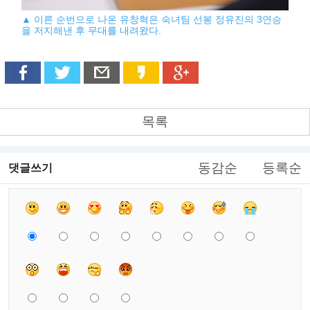
▲ 이른 순번으로 나온 유창혁은 숙녀팀 선봉 정유진의 3연승
을 저지해낸 후 무대를 내려왔다.
목록
동감순
등록순
댓글쓰기