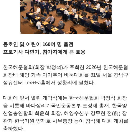
동호인 및 어린이 160여 명 출전
프로기사 다면기, 참가자에게 큰 호응
한국해운협회(회장 박정석)가 주최한 2026년 한국해운협
회장배 해양 가족 아마추어 바둑대회를 31일 서울 강남구
섬유센터 Tex+Fa홀에서 성황리에 펼쳤다.
대회에 앞서 열린 개막식에는 한국해운협회 박정석 회장
을 비롯해 바다살리기국민운동본부 조정제 총재, 한국양
산업총연합회 최윤희 회장, 해양수산부 강무현 전(前) 장
관과 한국기원 양재호 사무총장 등이 참석해 대회 개최를
축하했다.