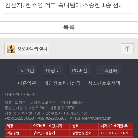
김은지, 한주영 꺾고 숙녀팀에 소중한 1승 선..
목록
로그인
내정보
PC버전
고객센터
이용약관
|
개인정보처리방침
|
청소년보호정책
세계사이버기원(주)
대표 : 곽민호
|
사업자등록번호 : 220-81-86538
통신판매업 신고번호:2011-서울중구-0579
서울 중구 퇴계로27길 28(충무로3가) 한영빌딩 6층
전화 : 02-2285-6950
|
팩스 : 02-2285-6955
|
이메일 :
oper@cyberoro.com