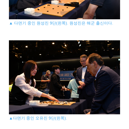
▲ 다면기 중인 원성진 9단(왼쪽). 원성진은 해군 출신이다.
▲다면기 중인 오유진 9단(왼쪽).