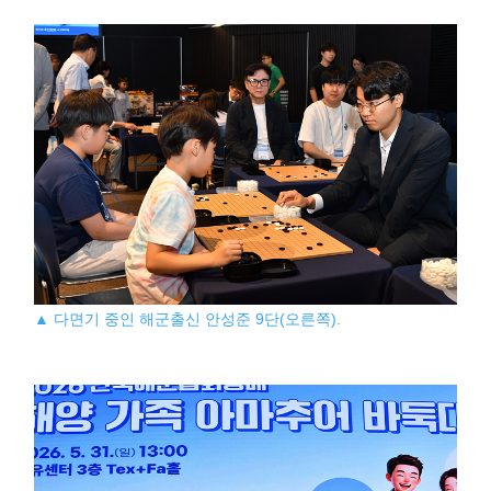
▲ 다면기 중인 해군출신 안성준 9단(오른쪽).