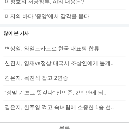
이창호의 저공침투, AI의 대응은?
미지의 바다 '중앙'에서 감각을 묻다
많이 본 기사
변상일, 와일드카드로 한국 대표팀 합류
신진서, 영재vs정상 대국서 조상연에게 불계..
김은지, 목진석 잡고 2연승
“정말 기쁘고 뜻깊다” 신민준, 2년 만에 되..
김은지, 한주영 꺾고 숙녀팀에 소중한 1승 선..
목록