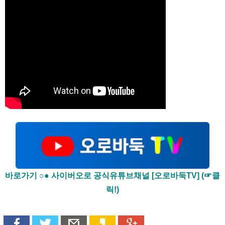
바로가기 ○● 사이버오로 공식유튜브채널 [오로바둑TV] (☞클
릭!)