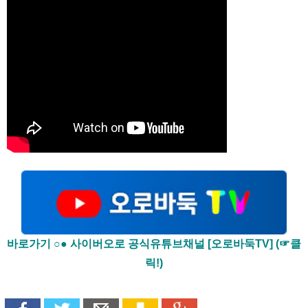
바로가기 ○● 사이버오로 공식유튜브채널 [오로바둑TV] (☞클
릭!)