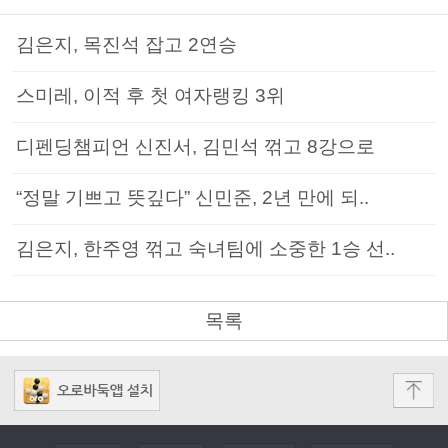
김은지, 목진석 잡고 2연승
스미레, 이적 후 첫 여자랭킹 3위
디펜딩챔피언 신진서, 김민석 꺾고 8강으로
“정말 기쁘고 뜻깊다” 신민준, 2년 만에 되..
김은지, 한주영 꺾고 숙녀팀에 소중한 1승 선..
목록