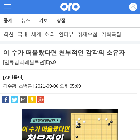
최신
국내
세계
해외
인터뷰
취재수첩
기획특집
이 수가 떠올랐다면 천부적인 감각의 소유자
[일류감각레볼루션]Ep.9
[AI나들이]
김수광, 조범근
2021-09-06 오후 05:09
|