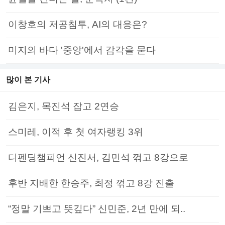
이창호의 저공침투, AI의 대응은?
미지의 바다 '중앙'에서 감각을 묻다
많이 본 기사
김은지, 목진석 잡고 2연승
스미레, 이적 후 첫 여자랭킹 3위
디펜딩챔피언 신진서, 김민석 꺾고 8강으로
후반 지배한 한승주, 최정 꺾고 8강 진출
“정말 기쁘고 뜻깊다” 신민준, 2년 만에 되..