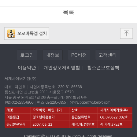
목록
로그인
내정보
PC버전
고객센터
이용약관
|
개인정보처리방침
|
청소년보호정책
세계사이버기원(주)
대표 : 곽민호
|
사업자등록번호 : 220-81-86538
통신판매업 신고번호:2011-서울중구-0579
서울 중구 퇴계로27길 28(충무로3가) 한영빌딩 6층
전화 : 02-2285-6950
|
팩스 : 02-2285-6955
|
이메일 :
oper@cyberoro.com
Copyright ⓒ 세계사이버기원 Corp. All rights reserved.