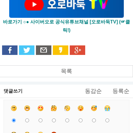
바로가기 ○● 사이버오로 공식유튜브채널 [오로바둑TV] (☞클
릭!)
목록
동감순
등록순
댓글쓰기