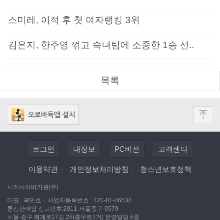
스미레, 이적 후 첫 여자랭킹 3위
김은지, 한주영 꺾고 숙녀팀에 소중한 1승 선..
목록
로그인
내정보
PC버전
고객센터
이용약관
|
개인정보처리방침
|
청소년보호정책
세계사이버기원(주)
대표 : 곽민호
|
사업자등록번호 : 220-81-86538
통신판매업 신고번호:2011-서울중구-0579
서울 중구 퇴계로27길 28(충무로3가) 한영빌딩 6층