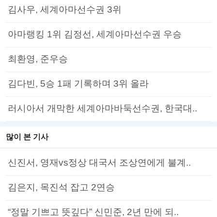
김사우, 세계아마선수권 3위
아마랭킹 1위 김정선, 세계아마선수권 우승
최환영, 준우승
김다빈, 5승 1패 기록하며 3위 올라
러시아서 개막한 세계아마바둑선수권, 한국대..
많이 본 기사
신진서, 영재vs정상 대국서 조상연에게 불계..
김은지, 목진석 잡고 2연승
“정말 기쁘고 뜻깊다” 신민준, 2년 만에 되..