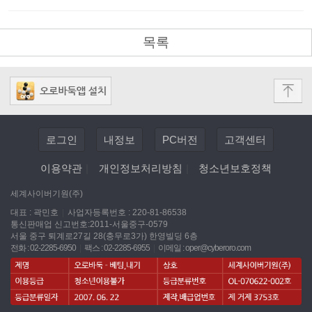
목록
로그인
내정보
PC버전
고객센터
이용약관
|
개인정보처리방침
|
청소년보호정책
세계사이버기원(주)
대표 : 곽민호
|
사업자등록번호 : 220-81-86538
통신판매업 신고번호:2011-서울중구-0579
서울 중구 퇴계로27길 28(충무로3가) 한영빌딩 6층
전화 : 02-2285-6950
|
팩스 : 02-2285-6955
|
이메일 :
oper@cyberoro.com