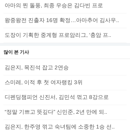
아마의 찐 돌풍, 최종 우승은 김다빈 프로
왕중왕전 진출자 16명 확정…아마추어 김사우..
도장이 기획한 중계형 프로암리그, ‘충암 프..
많이 본 기사
김은지, 목진석 잡고 2연승
스미레, 이적 후 첫 여자랭킹 3위
디펜딩챔피언 신진서, 김민석 꺾고 8강으로
“정말 기쁘고 뜻깊다” 신민준, 2년 만에 되..
김은지, 한주영 꺾고 숙녀팀에 소중한 1승 선..