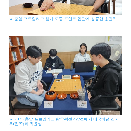
▲ 충암 프로암리그 참가 도중 포인트 입단에 성공한 송민혁.
▲ 2025 충암 프로암리그 왕중왕전 4강전에서 대국하던 김사
우(왼쪽)과 최윤상.