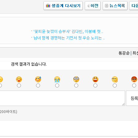
'꽃피운 늦깎이 승부사' 김다빈, 이붕배 첫 ..
남녀 함께 경쟁하는 기전서 첫 우승 노리는 ..
동감순
최
|
검색 결과가 없습니다.
 200바이트)