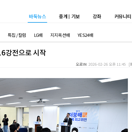
바둑뉴스
중계
|
기보
강좌
커뮤니티
특집 / 칼럼
LG배
지지옥션배
YES24배
16강전으로 시작
오로IN
2026-02-26 오후 11:45 [