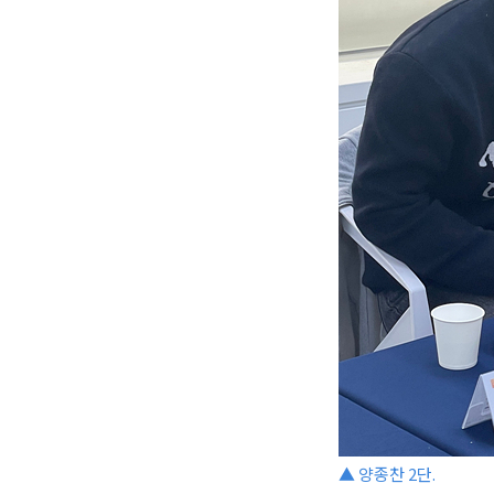
▲ 양종찬 2단.