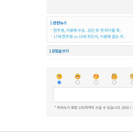
┃관련뉴스
한주영, 이붕배 우승...입단 후 첫 타이틀 획..
17세 한주영 vs 19세 최민서, 이붕배 결승 격..
┃꼬릿글 쓰기
* 띄어쓰기 포함 100자까지 쓰실 수 있습니다. (000 /