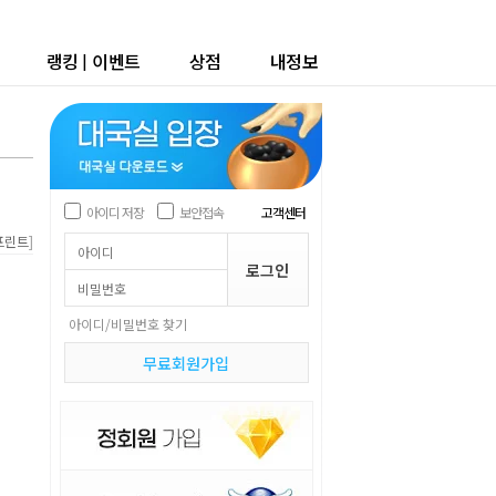
랭킹
|
이벤트
상점
내정보
아이디 저장
보안접속
고객센터
]
프린트
아이디/비밀번호 찾기
무료회원가입