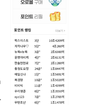
포인트 랭킹
더보기
팍스이스트
3단
10조4209억
자작나무♡
5단*
4조260억
뉴욕n뉴욕
3급*
2조6380억
운명아비켜
4단*
2조6131억
한솔현현로
7단*
2조1280억
충청도요정
24급*
1조8447억
매일신나
1단*
1조5691억
목검향
10급*
1조5020억
의
비비빅
11급*
1조4399억
우리영준
6단*
1조3550억
xyz123
7급*
1조2765억
,
무탄초난
6단*
1조1478억