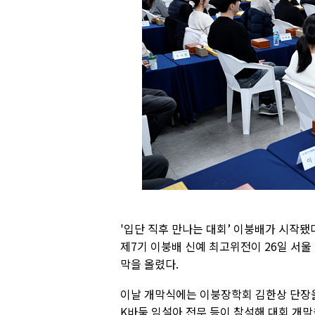
'입단 직후 만나는 대회’ 이붕배가 시작됐
제7기 이붕배 신예 최고위전이 26일 서
막을 올렸다.
이날 개막식에는 이붕장학회 김한상 단장을
K바둑 임설아 전무 등이 참석해 대회 개막