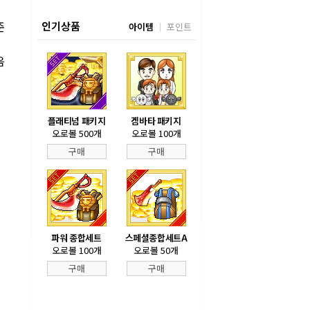
준
인기상품
아이템
포인트
에
음
플래티넘 패키지
겜바타 패키지
오로볼 500개
오로볼 100개
구매
구매
파워 종합세트
스페셜종합세트A
오로볼 100개
오로볼 50개
구매
구매