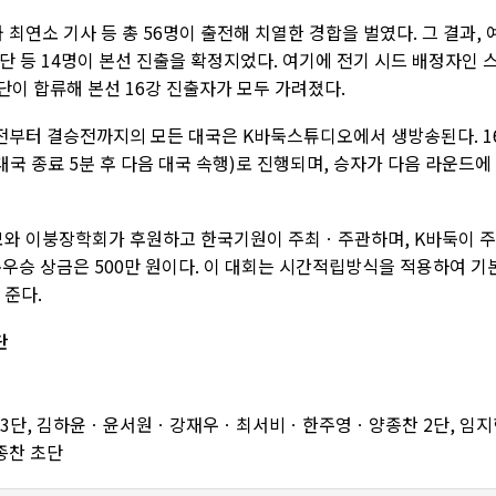
 최연소 기사 등 총 56명이 출전해 치열한 경합을 벌였다. 그 결과, 
2단 등 14명이 본선 진출을 확정지었다. 여기에 전기 시드 배정자인 
단이 합류해 본선 16강 진출자가 모두 가려졌다.
강전부터 결승전까지의 모든 대국은 K바둑스튜디오에서 생방송된다. 1
국 종료 5분 후 다음 대국 속행)로 진행되며, 승자가 다음 라운드에
모와 이붕장학회가 후원하고 한국기원이 주최ㆍ주관하며, K바둑이 
 준우승 상금은 500만 원이다. 이 대회는 시간적립방식을 적용하여 기
 준다.
단
 최승철 3단, 김하윤ㆍ윤서원ㆍ강재우ㆍ최서비ㆍ한주영ㆍ양종찬 2단, 임
찬 초단