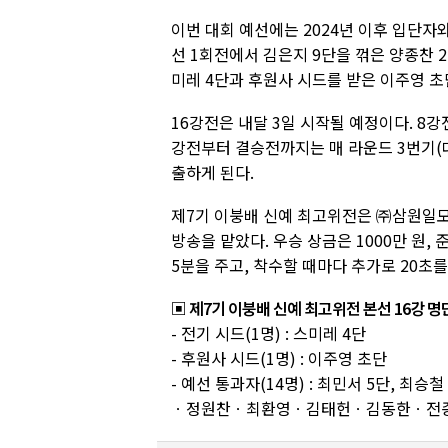
이번 대회 예선에는 2024년 이후 입단자와
선 1회전에서 김은지 9단을 꺾은 양종찬 
미레 4단과 후원사 시드를 받은 이주영 초
16강전은 내달 3일 시작될 예정이다. 8
강전부터 결승전까지는 매 라운드 3번기(대
출하게 된다.
제7기 이붕배 신예 최고위전은 ㈜삼원일
방송을 맡았다. 우승 상금은 1000만 원,
5분을 주고, 착수할 때마다 추가로 20초를
▣ 제7기 이붕배 신예 최고위전 본선 16강 명
- 전기 시드(1명) : 스미레 4단
- 후원사 시드(1명) : 이주영 초단
- 예선 통과자(14명) : 최민서 5단,
ㆍ정원찬ㆍ최환영ㆍ김태헌ㆍ김동한ㆍ전종