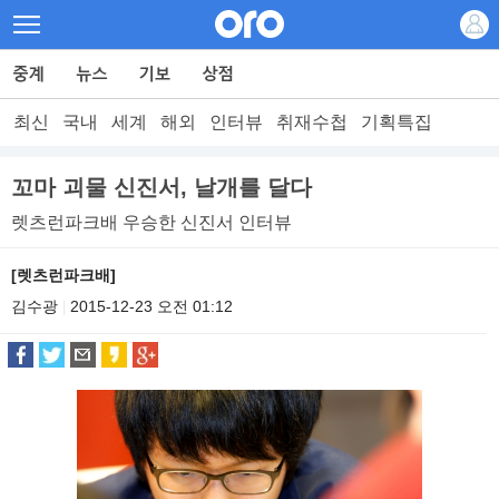
최신
국내
세계
해외
인터뷰
취재수첩
기획특집
꼬마 괴물 신진서, 날개를 달다
렛츠런파크배 우승한 신진서 인터뷰
[렛츠런파크배]
김수광
2015-12-23 오전 01:12
|