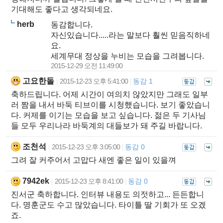
기대해도 좋다고 생각되네요.
herb
동감합니다.
자신있습니다.....라는 말보다 훨씬 믿음직하네
요.
세계무대 정상을 누비는 모습을 그려봅니다.
2015-12-29 오전 11:49:00
고요한돌
2015-12-23 오후 5:41:00
동감 1
|
|
축하드립니다. 어제 시간이 여의치 않았지만 그래도 일부
러 짬을 내서 바둑 티브이를 시청했습니다. 보기 좋았습니
다. 커제를 이기는 모습을 보고 싶습니다. 젊은 두 기사님
들 모두 우리나라 바둑계의 대들보가 돼 주길 바랍니다.
조천석
2015-12-23 오후 3:05:00
동감 0
|
|
그려 잘 커주어서 고맙다 새엔 좋은 일이 있을껴
7942ek
2015-12-23 오후 8:41:00
동감 0
|
|
진서군 축하합니다. 인터뷰 내용도 의젓하고... 든든합니
다. 명훈군도 수고 많았습니다. 타이틀 딸 기회가 또 오겠
죠.