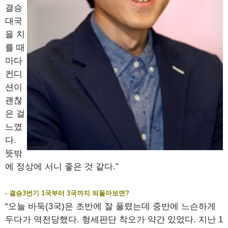
결승
대국
을 치
를 때
마다
컨디
션이
괜찮
은 걸
느꼈
다.
뜻밖
에 정상에 서니 좋은 것 같다.”
- 결승3번기 1국부터 3국까지 되돌아보면?
“오늘 바둑(3국)은 초반에 잘 풀렸는데 중반에 느슨하게
두다가 역전당했다. 형세판단 착오가 약간 있었다. 지난 1