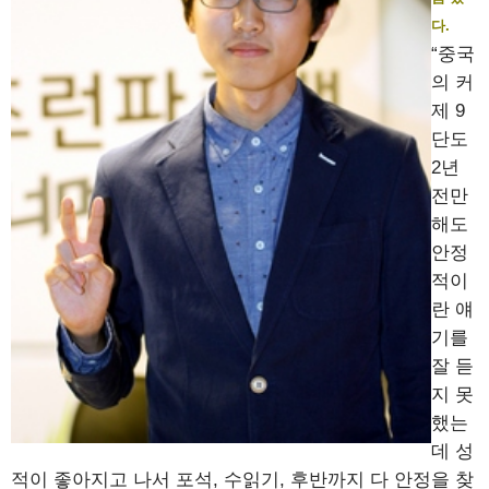
다.
“중국
의 커
제 9
단도
2년
전만
해도
안정
적이
란 얘
기를
잘 듣
지 못
했는
데 성
적이 좋아지고 나서 포석, 수읽기, 후반까지 다 안정을 찾