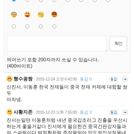
띄어쓰기 포함 200자까지 쓰실 수 있습니다.
(400바이트)
행수꽁짱
2015-12-24 오전 6:42:00
동감 0
|
|
신진서, 이동훈 한국 천재들이 중국 천재 커제에 대항할 쌍
두
마차넹.
사황지존
2015-12-23 오후 7:55:00
동감 3
|
|
진서는일딴 이동훈처럼 내년 중국갑조리그 진출을 우선시
하는게 좋을거같다 진서에게 필요한건 중국간판강자들과
의 스파링이다 박정환처럼 주장을맞아 압도적인성적을내