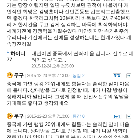
기는 당장 어렵지만 일딴 부딪쳐보면 견적이 나올꺼다 개
인적인 희망은 김명훈이나 신민준등도 갑조리그진출했으
면 좋겠다 한국리그처럼 10분짜리 바둑보다 2시간40분짜
리 제한시간을 두고 깊게 생각하는 바둑에 최적화되어야
세계기전에 경쟁력을가질수있다 미안하지만 속기위주의
우리나라 기전에서는 신예들 성장하는데는 한계가있다 계
속정진하길
하이디
내년이면 중국에서 연락이 올 겁니다. 선수로 데
77
려가고 싶다고...
2015-12-24 오후 2:25:00
무구
2015-12-23 오후 7:13:00
동감 2
|
|
중국에 가면 랭킹 20위내에도 힘들다는 솔직한 말이 마음
에 듭니다. 상대방을 그대로 인정할 때, 내가 나갈 방향이
정해지니까 말입니다. 그렇게 볼 때 신진서선수의 앞날을
기대해도 좋다고 생각되네요.
무구
2015-12-23 오후 7:13:00
동감 0
|
|
중국에 가면 랭킹 20위내에도 힘들다는 솔직한 말이 마음
에 듭니다. 상대방을 그대로 인정할 때, 내가 나갈 방향이
정해지니까 말입니다. 그렇게 볼 때 신진서선수의 앞날을