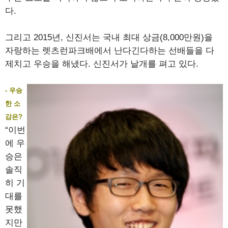
다.
그리고 2015년, 신진서는 국내 최대 상금(8,000만원)을
자랑하는 렛츠런파크배에서 난다긴다하는 선배들을 다
제치고 우승을 해냈다. 신진서가 날개를 펴고 있다.
- 우승
한 소
감은?
“이번
에 우
승은
솔직
히 기
대를
못했
지만