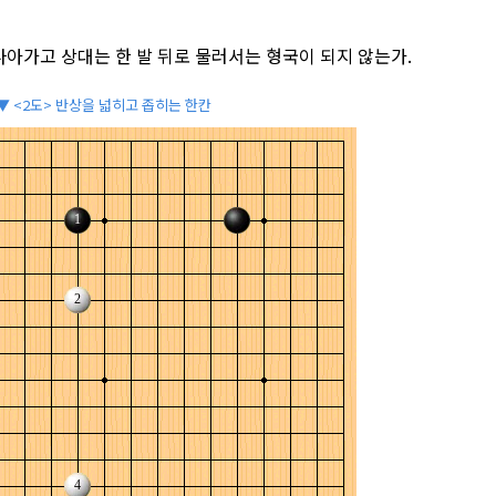
나아가고 상대는 한 발 뒤로 물러서는 형국이 되지 않는가.
▼ <2도> 반상을 넓히고 좁히는 한칸