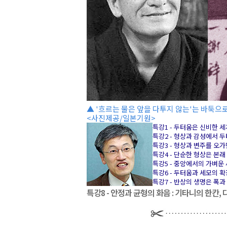
▲ '흐르는 물은 앞을 다투지 않는'는 바둑으로
<사진제공/일본기원>
특강1 - 두터움은 신비한 
특강2 - 형상과 감성에서 
특강3 - 형상과 변주를 오
특강4 - 단순한 형상은 본
특강5 - 중앙에서의 가벼운
특강6 - 두터움과 세모의 
특강7 - 반상의 생명은 폭
특강8 - 안정과 균형의 화음 : 기타니의 한칸,