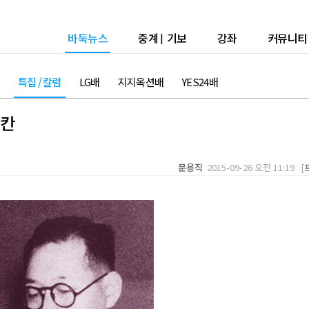
바둑뉴스
중계
|
기보
강좌
커뮤니티
특집 / 칼럼
LG배
지지옥션배
YES24배
한칸
문용직
2015-09-26 오전 11:19 [