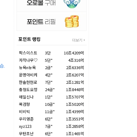
포인트 랭킹
더보기
팍스이스트
3단
10조4209억
자작나무♡
5단*
4조316억
습.
뉴욕n뉴욕
2급*
2조6336억
운명아비켜
4단*
2조6207억
한솔현현로
7단*
2조1281억
충청도요정
24급*
1조8448억
매일신나
1단*
1조5707억
목검향
10급*
1조5020억
비비빅
11급*
1조4399억
우리영준
6단*
1조3553억
xyz123
7급*
1조2858억
무탄초난
6단*
1조1465억