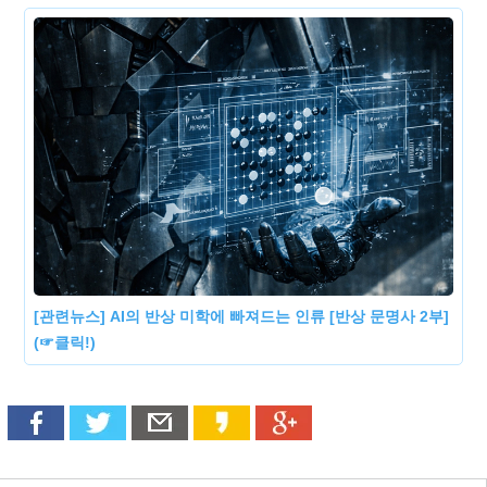
[관련뉴스] AI의 반상 미학에 빠져드는 인류 [반상 문명사 2부]
(☞클릭!)