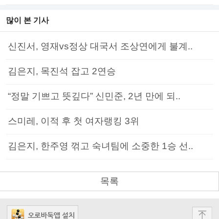
많이 본 기사
신진서, 영재vs정상 대국서 조상연에게 불계..
김은지, 목진석 잡고 2연승
“정말 기쁘고 뜻깊다” 신민준, 2년 만에 되..
스미레, 이적 후 첫 여자랭킹 3위
김은지, 한주영 꺾고 숙녀팀에 소중한 1승 선..
목록