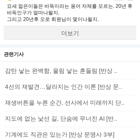
요새 젊은이들은 바둑이라는 용어 자체를 모르는. 20년 후
바둑인구가 얼마나될지.
그리고 20년후 오로 회원님이 몇이나될지.
더보기
관련기사
감탄 낳는 완벽함, 울림 낳는 흔들림 [반상 ..
4선의 재발견…달라지는 인간 이론 [반상 문..
재생버튼을 누른 순간, 선사에서 미래까지 단..
지도에 없는 낯선 길, 단숨에 무너진 AI [반..
기계에도 직관은 있는가 [반상 문명사 3부]