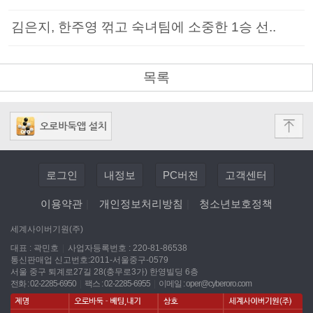
김은지, 한주영 꺾고 숙녀팀에 소중한 1승 선..
목록
로그인
내정보
PC버전
고객센터
이용약관
|
개인정보처리방침
|
청소년보호정책
세계사이버기원(주)
대표 : 곽민호
|
사업자등록번호 : 220-81-86538
통신판매업 신고번호:2011-서울중구-0579
서울 중구 퇴계로27길 28(충무로3가) 한영빌딩 6층
전화 : 02-2285-6950
|
팩스 : 02-2285-6955
|
이메일 :
oper@cyberoro.com