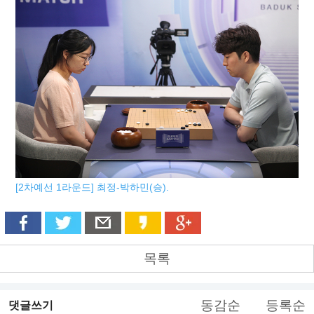
[2차예선 1라운드] 최정-박하민(승).
목록
동감순
등록순
댓글쓰기