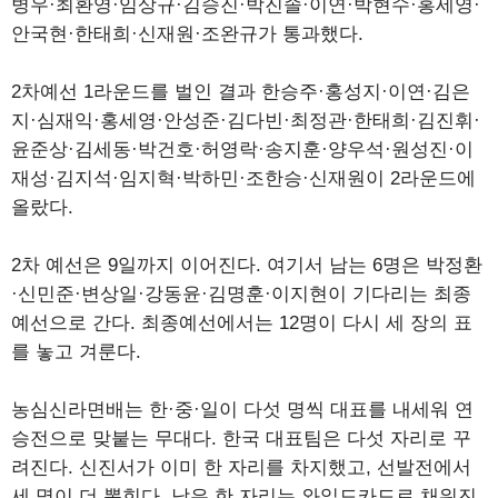
병우·최환영·임상규·김승진·박진솔·이연·박현수·홍세영·
안국현·한태희·신재원·조완규가 통과했다.
2차예선 1라운드를 벌인 결과 한승주·홍성지·이연·김은
지·심재익·홍세영·안성준·김다빈·최정관·한태희·김진휘·
윤준상·김세동·박건호·허영락·송지훈·양우석·원성진·이
재성·김지석·임지혁·박하민·조한승·신재원이 2라운드에
올랐다.
2차 예선은 9일까지 이어진다. 여기서 남는 6명은 박정환
·신민준·변상일·강동윤·김명훈·이지현이 기다리는 최종
예선으로 간다. 최종예선에서는 12명이 다시 세 장의 표
를 놓고 겨룬다.
농심신라면배는 한·중·일이 다섯 명씩 대표를 내세워 연
승전으로 맞붙는 무대다. 한국 대표팀은 다섯 자리로 꾸
려진다. 신진서가 이미 한 자리를 차지했고, 선발전에서
세 명이 더 뽑힌다. 남은 한 자리는 와일드카드로 채워진