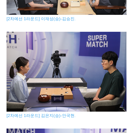
[2차예선 1라운드] 이재성(승)-김승진.
[2차예선 1라운드] 김은지(승)-안국현.