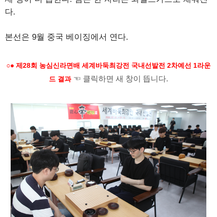
다.
본선은 9월 중국 베이징에서 연다.
○● 제28회 농심신라면배 세계바둑최강전 국내선발전 2차예선 1라운
☜ 클릭하면 새 창이 뜹니다.
드 결과