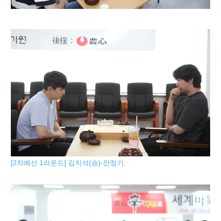
[2차예선 1라운드] 김지석(승)-안정기.