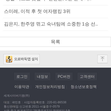
스미레, 이적 후 첫 여자랭킹 3위
김은지, 한주영 꺾고 숙녀팀에 소중한 1승 선..
목록
로그인
내정보
PC버전
고객센터
이용약관
|
개인정보처리방침
|
청소년보호정책
세계사이버기원(주)
대표 : 곽민호
|
사업자등록번호 : 220-81-86538
통신판매업 신고번호:2011-서울중구-0579
서울 중구 퇴계로27길 28(충무로3가) 한영빌딩 6층