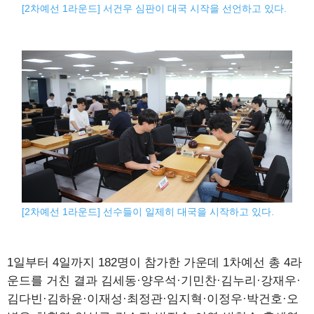
[2차예선 1라운드] 서건우 심판이 대국 시작을 선언하고 있다.
[2차예선 1라운드] 선수들이 일제히 대국을 시작하고 있다.
1일부터 4일까지 182명이 참가한 가운데 1차예선 총 4라
운드를 거친 결과 김세동·양우석·기민찬·김누리·강재우·
김다빈·김하윤·이재성·최정관·임지혁·이정우·박건호·오