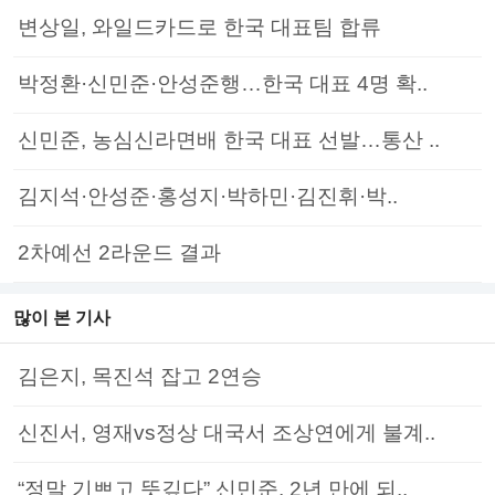
변상일, 와일드카드로 한국 대표팀 합류
박정환·신민준·안성준행…한국 대표 4명 확..
신민준, 농심신라면배 한국 대표 선발…통산 ..
김지석·안성준·홍성지·박하민·김진휘·박..
2차예선 2라운드 결과
많이 본 기사
김은지, 목진석 잡고 2연승
신진서, 영재vs정상 대국서 조상연에게 불계..
“정말 기쁘고 뜻깊다” 신민준, 2년 만에 되..