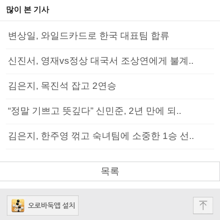
많이 본 기사
변상일, 와일드카드로 한국 대표팀 합류
신진서, 영재vs정상 대국서 조상연에게 불계..
김은지, 목진석 잡고 2연승
“정말 기쁘고 뜻깊다” 신민준, 2년 만에 되..
김은지, 한주영 꺾고 숙녀팀에 소중한 1승 선..
목록