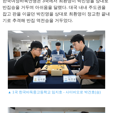
한국여성바둑연맹은 3국에서 최환영이 박진영을 상대로
반집승을 거두며 아쉬움을 달랬다. 대국 내내 주도권을
잡고 판을 이끌던 박진영을 상대로 최환영이 정교한 끝내
기로 추격해 반집 역전승을 거두었다.
▲ 1국 한국바둑중고등학교 임지호 - 사이버오로 박건호(승)