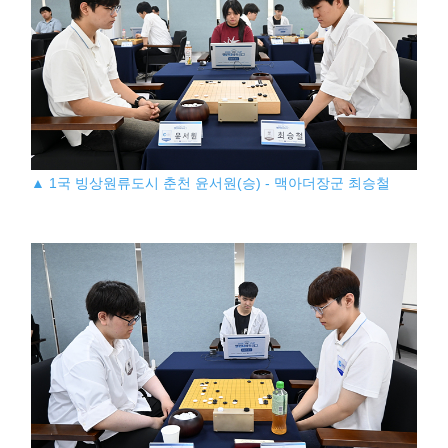
▲ 1국 빙상원류도시 춘천 윤서원(승) - 맥아더장군 최승철