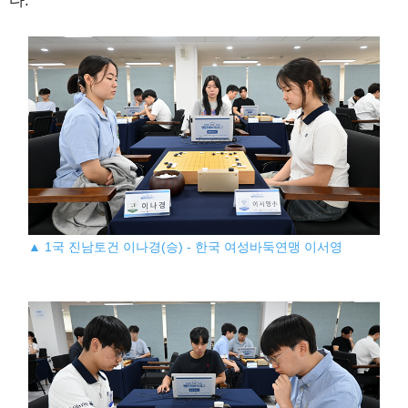
다.
▲ 1국 진남토건 이나경(승) - 한국 여성바둑연맹 이서영