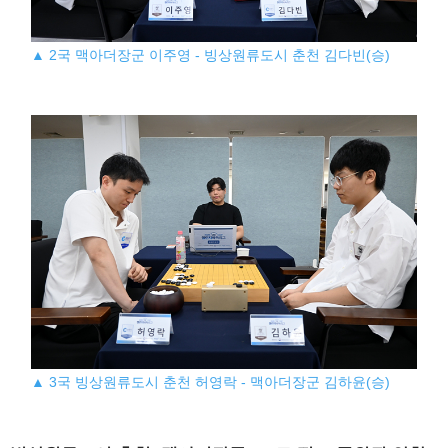
▲ 2국 맥아더장군 이주영 - 빙상원류도시 춘천 김다빈(승)
▲ 3국 빙상원류도시 춘천 허영락 - 맥아더장군 김하윤(승)