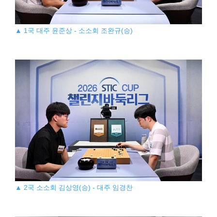
▲ 1국 대주 윤준상 - 소소회 조완규(승)
▲ 2국 소소회 김상영(승) - 대주 임경찬