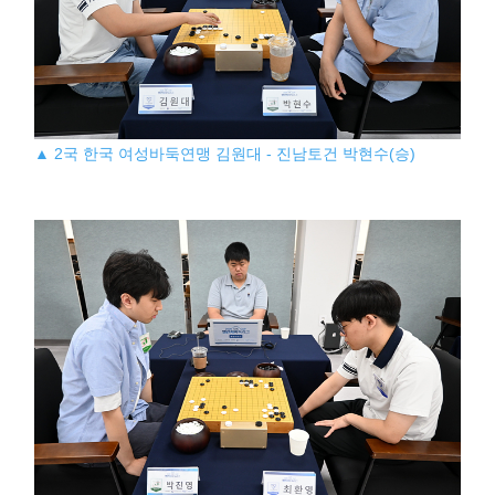
▲ 2국 한국 여성바둑연맹 김원대 - 진남토건 박현수(승)