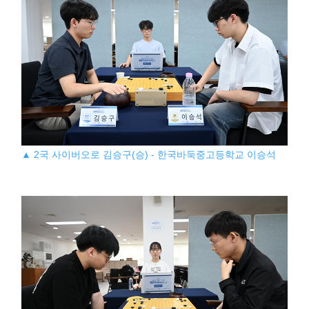
▲ 2국 사이버오로 김승구(승) - 한국바둑중고등학교 이승석