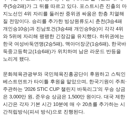
주(5승2패)가 그 뒤를 따르고 있다. 포스트시즌 진출의 마
지노선인 4위 자리를 둘러싼 중위권 싸움은 한층 치열해
질 전망이다. 승리를 추가한 빙상원류도시 춘천(3승4패
개인승10승)과 진남토건(3승4패 개인승9승)이 각각 4위
와 5위에 자리해 팽팽한 긴장감을 유지했다. 하위권에는
한국 여성바둑연맹(2승5패), 맥아더장군(1승6패), 한국바
둑중고등학교(1승6패)가 위치하며 남은 라운드 반등을
노리게 됐다.
문화체육관광부와 국민체육진흥공단이 후원하고 스틱인
베스트먼트가 타이틀 후원을 맡았으며, 한국기원이 주최·
주관하는 '2026 STIC CUP 챌린지 바둑리그'의 우승 상금
은 3,000만 원, 준우승 상금은 1,500만 원이다. 대국 제한
시간은 각자 기본 시간 10분에 매 수 20초를 추가하는 시
간적립방식(피셔 방식)으로 진행된다.