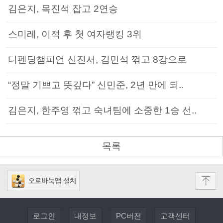
김은지, 목진석 잡고 2연승
스미레, 이적 후 첫 여자랭킹 3위
디펜딩챔피언 신진서, 김민석 꺾고 8강으로
“정말 기쁘고 뜻깊다” 신민준, 2년 만에 되..
김은지, 한주영 꺾고 숙녀팀에 소중한 1승 선..
목록
로그인
내정보
PC버전
고객센터