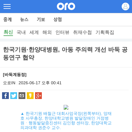
최신
국내
세계
해외
인터뷰
취재수첩
기획특집
한국기원·한양대병원, 아동 주의력 개선 바둑 공
동연구 협약
[바둑계동정]
오로IN
2026-06-17 오후 00:41
|
▲ 한국기원 배철근 대회사업국장(왼쪽부터), 양재
호 사무총장, 한양대학교병원 발달장애인 거점병
원ㆍ행동발달증진센터 김인향 센터장, 한양대학교
의과대학 권준수 교수.