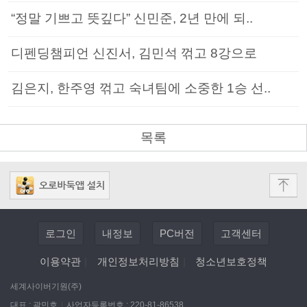
“정말 기쁘고 뜻깊다” 신민준, 2년 만에 되..
디펜딩챔피언 신진서, 김민석 꺾고 8강으로
김은지, 한주영 꺾고 숙녀팀에 소중한 1승 선..
목록
로그인
내정보
PC버전
고객센터
이용약관
|
개인정보처리방침
|
청소년보호정책
세계사이버기원(주)
대표 : 곽민호
|
사업자등록번호 : 220-81-86538