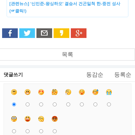
[관련뉴스] '신민준-왕싱하오' 결승서 건곤일척 한-중전 성사
(☞클릭!)
목록
동감순
등록순
댓글쓰기