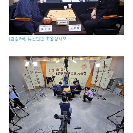
[결승2국] 韓신민준-中왕싱하오.