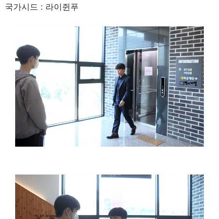
국가시드 : 라이쥔푸