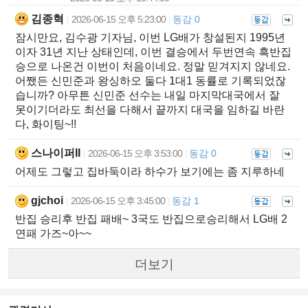
김종혁
2026-06-15 오후 5:23:00
동감 0
|
|
잠시만요, 김수광 기자님, 이번 LG배가 창설된지 1995년
이자 31년 지난 상태인데, 이번 결승에서 두번연속 흑반집
승으로 나온건 이번이 처음이네요. 정말 믿겨지지 않네요.
어쨌든 신민준과 왕싱하오 둘다 1대1 동률로 기록되었잖
습니까? 아무튼 신민준 선수는 내일 마지막대국에서 잘
못이기더라도 최선을 다해서 끝까지 대국을 임하길 바란
다, 화이팅~!!
스나이퍼II
2026-06-15 오후 3:53:00
동감 0
|
|
어제도 그렇고 집바둑이라 하수가 보기에는 좀 지루하네
gjchoi
2026-06-15 오후 3:45:00
동감 1
|
|
반집 승리후 반집 패배~ 3국도 반집으로승리해서 LG배 2
연패 가즈~아~~
더보기