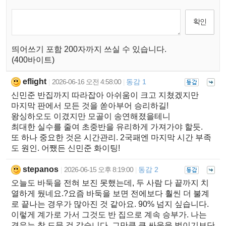
띄어쓰기 포함 200자까지 쓰실 수 있습니다.
(400바이트)
eflight
2026-06-16 오전 4:58:00
동감 1
|
|
신민준 반집까지 따라잡아 아쉬움이 크고 지쳤겠지만
마지막 판에서 모든 것을 쏟아부어 승리하길!
왕싱하오도 이겼지만 모골이 송연해졌을테니
최대한 실수를 줄여 초중반을 유리하게 가져가야 할듯.
또 하나 중요한 것은 시간관리. 2국패엔 마지막 시간 부족
도 원인. 어쨌든 신민준 화이팅!
stepanos
2026-06-15 오후 8:19:00
동감 2
|
|
오늘도 바둑을 전혀 보진 못했는데, 두 사람 다 끝까지 치
열하게 뒀네요.?요즘 바둑을 보면 전에보다 훨씬 더 불계
로 끝나는 경우가 많아진 것 같아요. 90% 넘지 싶습니다.
이렇게 계가로 가서 그것도 반 집으로 계속 승부가. 나는
경우는 참 드문 것 같습니다. 그만큼 큰 싸움을 벌이기보단