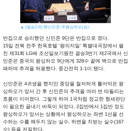
▲ [결승2국] 韓신민준-中왕싱하오(승).
반집으로 승리했던 신민준 9단은 반집으로 졌다.
15일 전북 전주 한옥호텔 ‘왕의지밀’ 특별대국장에서 펼
친 제31회 LG배 조선일보기왕전 결승3번기 제2국에서 신
민준은 중국의 왕싱하오 9단에게 328수 끝에 백으로 반집
패하며 추격을 허용했다. 중간전적 1-1이 됐다.
신민준은 4귀생을 했지만 중앙을 철저하게 틀어막은 왕
싱하오가 앞서 간 후 신민준의 추격을 여러 번 따돌리는
흐름이 이어졌다. 그렇게 하여 1국처럼 정교한 형세판단
이 필요한 끝내기 바둑이 되었다. 2집반에서 1집반 정도
왕싱하오가 앞서는 상황에서 왕싱하오는 좌변 1선을 선
수하는 수를 해두지 않는 실수, 하변을 치받는 실수(167
수) 등을 저질렀다.