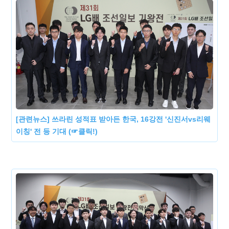
[관련뉴스] 쓰라린 성적표 받아든 한국, 16강전 '신진서vs리웨
이칭' 전 등 기대 (☞클릭!)