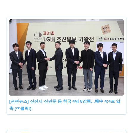
[관련뉴스] 신진서·신민준 등 한국 4명 8강행…韓中 4:4로 압
축 (☞클릭!)