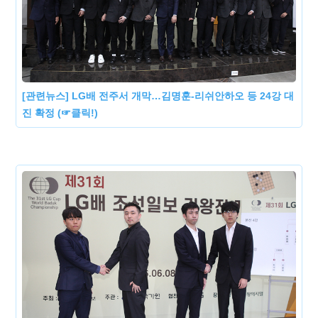
[관련뉴스] LG배 전주서 개막…김명훈-리쉬안하오 등 24강 대
진 확정 (☞클릭!)