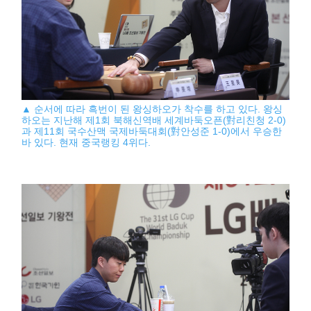
▲ 순서에 따라 흑번이 된 왕싱하오가 착수를 하고 있다. 왕싱
하오는 지난해 제1회 북해신역배 세계바둑오픈(對리친청 2-0)
과 제11회 국수산맥 국제바둑대회(對안성준 1-0)에서 우승한
바 있다. 현재 중국랭킹 4위다.