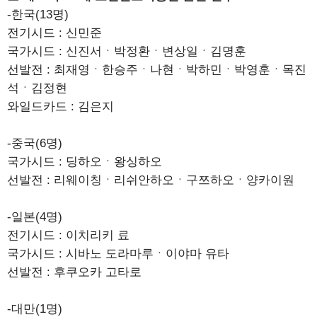
-한국(13명)
전기시드 : 신민준
국가시드 : 신진서ㆍ박정환ㆍ변상일ㆍ김명훈
선발전 : 최재영ㆍ한승주ㆍ나현ㆍ박하민ㆍ박영훈ㆍ목진
석ㆍ김정현
와일드카드 : 김은지
-중국(6명)
국가시드 : 딩하오ㆍ왕싱하오
선발전 : 리웨이칭ㆍ리쉬안하오ㆍ구쯔하오ㆍ양카이원
-일본(4명)
전기시드 : 이치리키 료
국가시드 : 시바노 도라마루ㆍ이야마 유타
선발전 : 후쿠오카 고타로
-대만(1명)