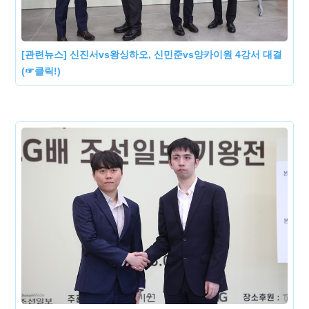
[관련뉴스] 신진서vs왕싱하오, 신민준vs양카이원 4강서 대결
(☞클릭!)