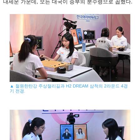
내세운 가운데, 모든 대국이 승부의 분수령으로 꼽혔다.
▲ 철원한탄강 주상절리길과 H2 DREAM 삼척의 2라운드 4경
기 전경.