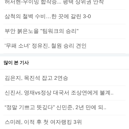
허서현-우이밍 합작승... 평택 상위권 안착
삼척의 철벽 수비…한 끗에 갈린 3-0
부안 붉은노을 "팀워크의 승리"
'무패 소녀' 정유진, 철원 승리 견인
많이 본 기사
김은지, 목진석 잡고 2연승
신진서, 영재vs정상 대국서 조상연에게 불계..
“정말 기쁘고 뜻깊다” 신민준, 2년 만에 되..
스미레, 이적 후 첫 여자랭킹 3위