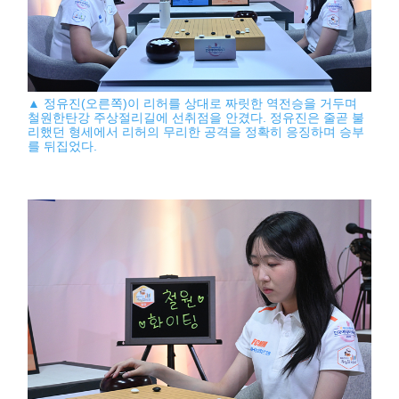
▲ 정유진(오른쪽)이 리허를 상대로 짜릿한 역전승을 거두며
철원한탄강 주상절리길에 선취점을 안겼다. 정유진은 줄곧 불
리했던 형세에서 리허의 무리한 공격을 정확히 응징하며 승부
를 뒤집었다.