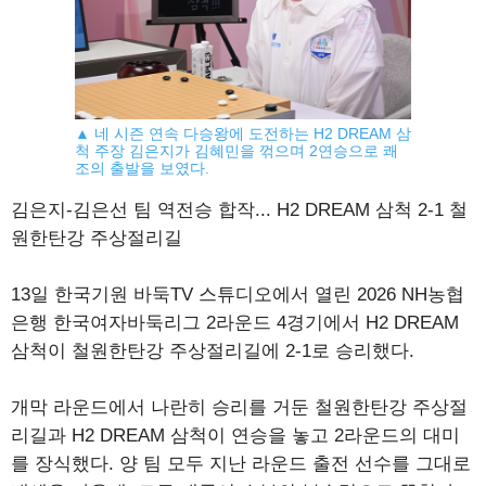
▲ 네 시즌 연속 다승왕에 도전하는 H2 DREAM 삼
척 주장 김은지가 김혜민을 꺾으며 2연승으로 쾌
조의 출발을 보였다.
김은지-김은선 팀 역전승 합작... H2 DREAM 삼척 2-1 철
원한탄강 주상절리길
13일 한국기원 바둑TV 스튜디오에서 열린 2026 NH농협
은행 한국여자바둑리그 2라운드 4경기에서 H2 DREAM
삼척이 철원한탄강 주상절리길에 2-1로 승리했다.
개막 라운드에서 나란히 승리를 거둔 철원한탄강 주상절
리길과 H2 DREAM 삼척이 연승을 놓고 2라운드의 대미
를 장식했다. 양 팀 모두 지난 라운드 출전 선수를 그대로