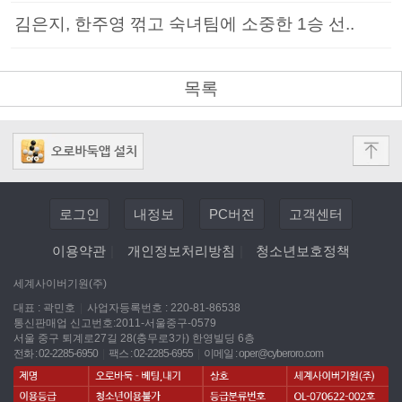
김은지, 한주영 꺾고 숙녀팀에 소중한 1승 선..
목록
로그인
내정보
PC버전
고객센터
이용약관
|
개인정보처리방침
|
청소년보호정책
세계사이버기원(주)
대표 : 곽민호
|
사업자등록번호 : 220-81-86538
통신판매업 신고번호:2011-서울중구-0579
서울 중구 퇴계로27길 28(충무로3가) 한영빌딩 6층
전화 : 02-2285-6950
|
팩스 : 02-2285-6955
|
이메일 :
oper@cyberoro.com