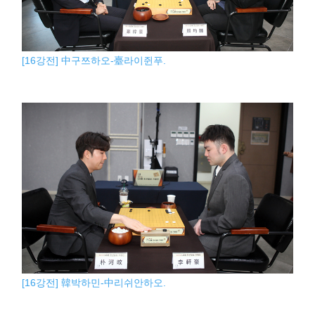
[16강전] 中구쯔하오-臺라이쥔푸.
[16강전] 韓박하민-中리쉬안하오.