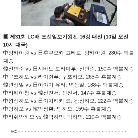
▣ 제31회 LG배 조선일보기왕전 16강 대진 (10일 오전
10시 대국)
中양카이원 vs 日후쿠오카 고타로: 양카이원, 280수 백불
계승
韓신민준 vs 日시바노 도라마루: 신민준, 150수 백불계승
中구쯔하오 vs 라이쥔푸: 구쯔하오, 265수 흑불계승
韓변상일 vs 日이야마 유타: 변상일, 188수 백불계승
中리웨이칭 vs 韓신진서: 신진서, 147수 흑불계승
中왕싱하오 vs 日이치리키 료: 왕싱하오, 222수 백불계승
中딩하오 vs 韓박정환: 딩하오, 159수 흑불계승
中리쉬안하오 vs 韓박하민: 박하민, 210수 백불계승