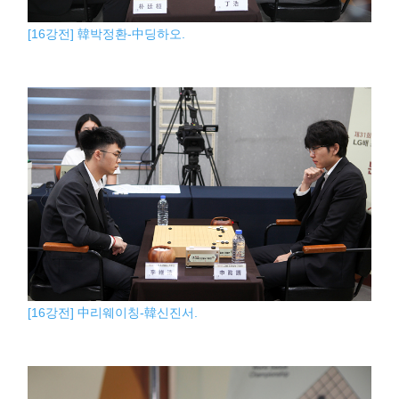
[16강전] 韓박정환-中딩하오.
[16강전] 中리웨이칭-韓신진서.