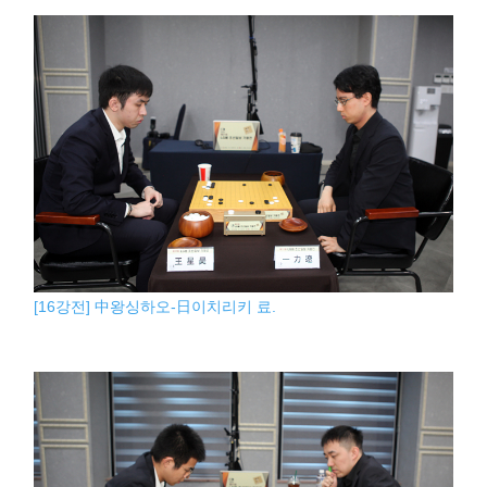
[16강전] 中왕싱하오-日이치리키 료.