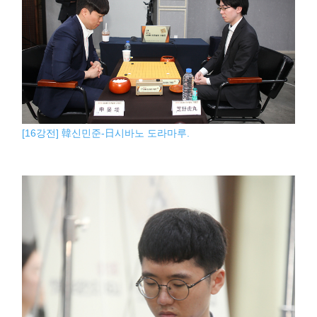
[16강전] 韓신민준-日시바노 도라마루.