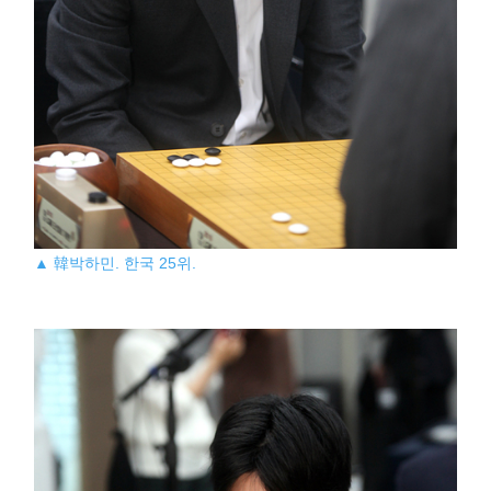
▲ 韓박하민. 한국 25위.