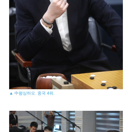
▲ 中왕싱하오. 중국 4위.