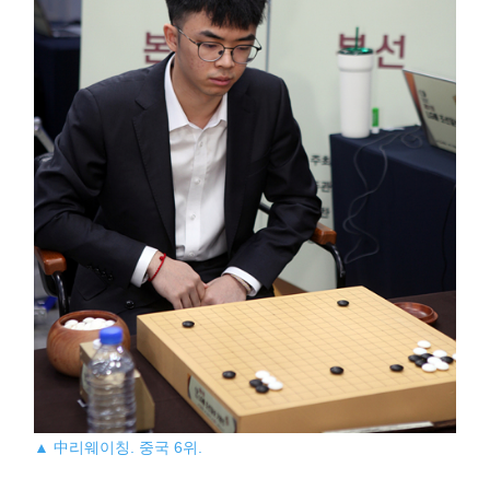
▲ 中리웨이칭. 중국 6위.