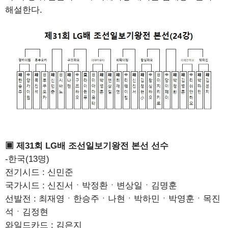
해설한다.
▣ 제31회 LG배 조선일보기왕전 본선 선수
-한국(13명)
전기시드 : 신민준
국가시드 : 신진서ㆍ박정환ㆍ변상일ㆍ김명훈
선발전 : 최재영ㆍ한승주ㆍ나현ㆍ박하민ㆍ박영훈ㆍ목진
석ㆍ김정현
와일드카드 : 김은지