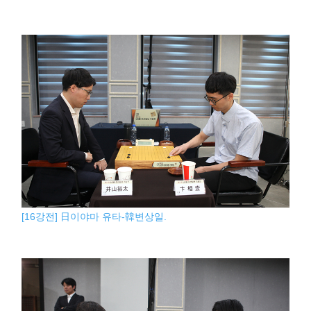
[16강전] 日이야마 유타-韓변상일.