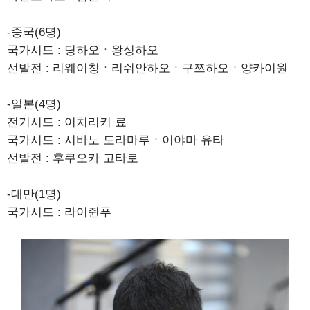
-중국(6명)
국가시드 : 딩하오ㆍ왕싱하오
선발전 : 리웨이칭ㆍ리쉬안하오ㆍ구쯔하오ㆍ양카이원
-일본(4명)
전기시드 : 이치리키 료
국가시드 : 시바노 도라마루ㆍ이야마 유타
선발전 : 후쿠오카 고타로
-대만(1명)
국가시드 : 라이쥔푸