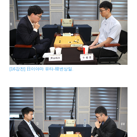
[16강전] 日이야마 유타-韓변상일.