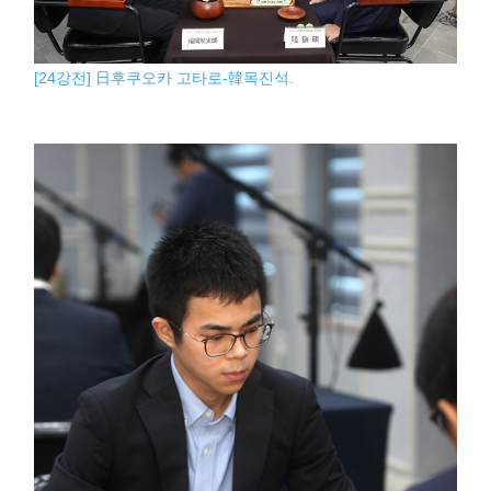
[24강전] 日후쿠오카 고타로-韓목진석.