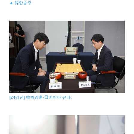
▲ 韓한승주.
[24강전] 韓박영훈-日이야마 유타.