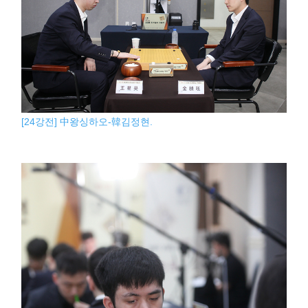
[24강전] 中왕싱하오-韓김정현.