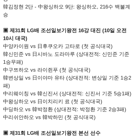
韓김정현 2단 - 中왕싱하오 9단: 왕싱하오, 216수 백불계
승
▣ 제31회 LG배 조선일보기왕전 16강 대진 (10일 오전
10시 대국)
中양카이원 vs 日후쿠오카 고타로 (첫 공식대국)
韓신민준 vs 日시바노 도라마루 (상대전적: 신민준 기준
1승무패)
中구쯔하오 vs 라이쥔푸 (첫 공식대국)
韓변상일 vs 日이야마 유타 (상대전적: 변상일 기준 1승2
패)
中리웨이칭 vs 韓신진서 (상대전적: 신진서 기준 5승1패)
中왕싱하오 vs 日이치리키 료 (첫 공식대국)
中딩하오 vs 韓박정환 (상대전적: 박정환 기준 2승3패)
中리쉬안하오 vs 韓박하민 (첫 공식대국)
▣ 제31회 LG배 조선일보기왕전 본선 선수