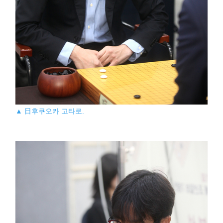
▲ 日후쿠오카 고타로.