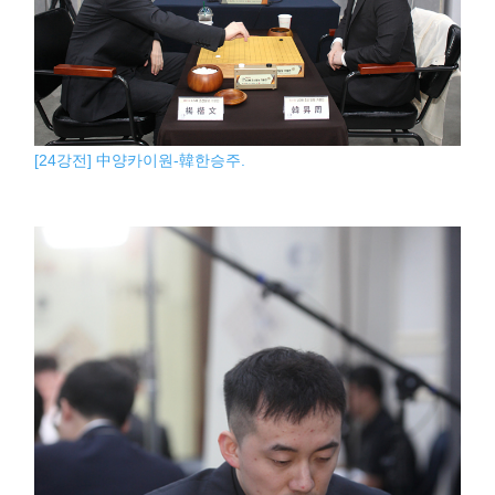
[24강전] 中양카이원-韓한승주.