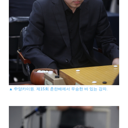
▲ 中양카이원. 제15회 춘란배에서 우승한 바 있는 강자.