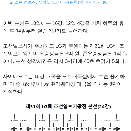
▲ 일본 검토진. 시바노 도라마루(왼쪽)와 이치리키 료.
이번 본선은 10일에는 16강, 12일 4강을 거쳐 하루의 휴
식 후 14일부터 결승 3번기로 들어간다.
조선일보사가 주최하고 LG가 후원하는 제31회 LG배 조
선일보기왕전의 우승상금은 3억 원, 준우승상금은 1억 원
이다. 본선 생각시간은 각자 3시간에 40초 초읽기 5회다.
사이버오로는 16강 대국을 오로대국실에서 수순 중계하
며 이 중 韓신진서 vs 中리웨이칭 대국을 김세동 8단이
해설한다.