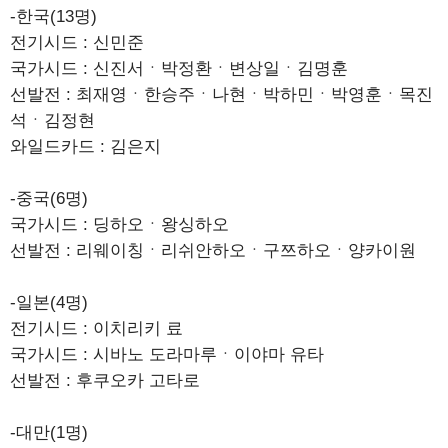
-한국(13명)
전기시드 : 신민준
국가시드 : 신진서ㆍ박정환ㆍ변상일ㆍ김명훈
선발전 : 최재영ㆍ한승주ㆍ나현ㆍ박하민ㆍ박영훈ㆍ목진
석ㆍ김정현
와일드카드 : 김은지
-중국(6명)
국가시드 : 딩하오ㆍ왕싱하오
선발전 : 리웨이칭ㆍ리쉬안하오ㆍ구쯔하오ㆍ양카이원
-일본(4명)
전기시드 : 이치리키 료
국가시드 : 시바노 도라마루ㆍ이야마 유타
선발전 : 후쿠오카 고타로
-대만(1명)