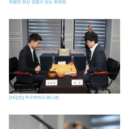
둑왕전 본선 경험이 있는 최재영.
[24강전] 中구쯔하오-韓나현.