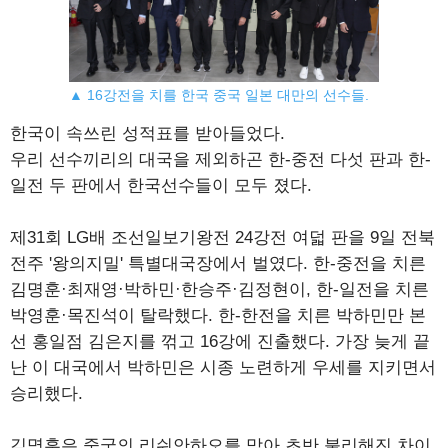
▲ 16강전을 치를 한국 중국 일본 대만의 선수들.
한국이 속쓰린 성적표를 받아들었다.
우리 선수끼리의 대국을 제외하곤 한-중전 다섯 판과 한-
일전 두 판에서 한국선수들이 모두 졌다.
제31회 LG배 조선일보기왕전 24강전 여덟 판을 9일 전북
전주 '왕의지밀' 특별대국장에서 벌였다. 한-중전을 치른
김명훈·최재영·박하민·한승주·김정현이, 한-일전을 치른
박영훈·목진석이 탈락했다. 한-한전을 치른 박하민만 본
선 홍일점 김은지를 꺾고 16강에 진출했다. 가장 늦게 끝
난 이 대국에서 박하민은 시종 노련하게 우세를 지키면서
승리했다.
김명훈은 중국의 리쉬안하오를 맞아 초반 불리해진 차이