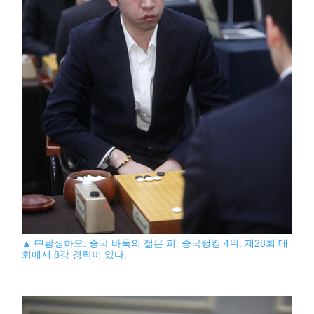
▲ 中왕싱하오. 중국 바둑의 젊은 피. 중국랭킹 4위. 제28회 대
회에서 8강 경력이 있다.