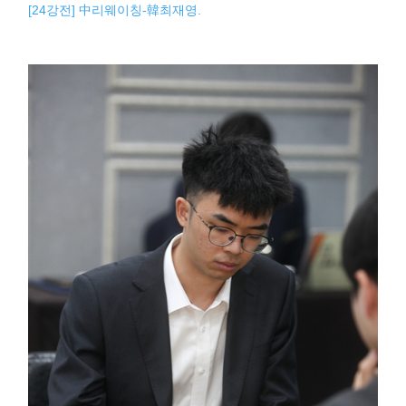
[24강전] 中리웨이칭-韓최재영.