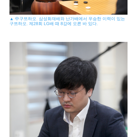
▲ 中구쯔하오. 삼성화재배와 난가배에서 우승한 이력이 있는
구쯔하오. 제28회 LG배 때 8강에 오른 바 있다.