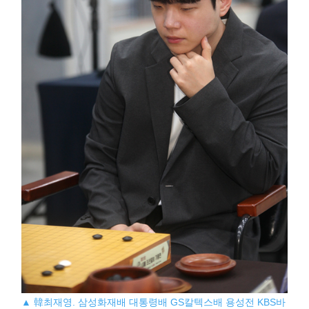
▲ 韓최재영. 삼성화재배 대통령배 GS칼텍스배 용성전 KBS바