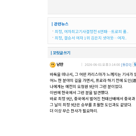
┃관련뉴스
최정, 여자최고기사결정전 6연패…트로피 품..
최정, 결승서 여자 1위 김은지 셧아웃…여자..
┃꼬릿글 쓰기
낭만
｜ 2026-06-01 오후 3:14:00
[동감0]
바둑을 떠나서, 그 어떤 카리스마가 느껴지는 기사가 
어느 한 분야의 길을 가면서, 프로라 하기 전에 도인(
나에게는 예전의 오청원 9단이 그런 분이었다.
이번에 한국에서 그런 분을 발견했다.
바로 최정 9단, 중국에서 벌어진 천태산배에서 중국과
그 날의 최정 9단은 승부를 초월한 도인과도 같았다.
더 이상 무슨 찬사가 필요하리.