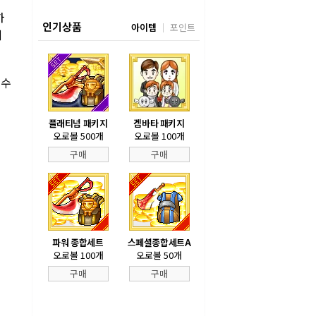
하
인기상품
아이템
포인트
에
실수
플래티넘 패키지
겜바타 패키지
오로볼 500개
오로볼 100개
구매
구매
파워 종합세트
스페셜종합세트A
오로볼 100개
오로볼 50개
구매
구매