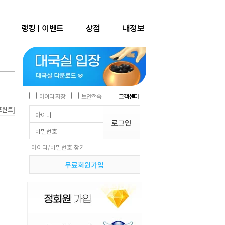
랭킹
|
이벤트
상점
내정보
아이디 저장
보안접속
고객센터
]
프린트
아이디/비밀번호 찾기
무료회원가입