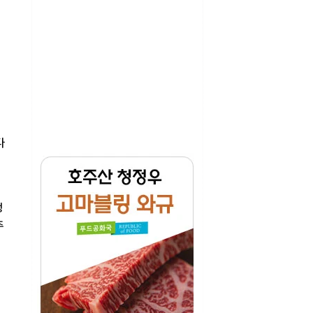
다
정
추