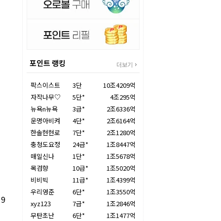
포인트 랭킹
더보기
팍스이스트
3단
10조4209억
자작나무♡
5단*
4조295억
뉴욕n뉴욕
3급*
2조6336억
운명아비켜
4단*
2조6164억
한솔현현로
7단*
2조1280억
충청도요정
24급*
1조8447억
매일신나
1단*
1조5678억
목검향
10급*
1조5020억
비비빅
11급*
1조4399억
우리영준
6단*
1조3550억
9
xyz123
7급*
1조2846억
무탄초난
6단*
1조1477억