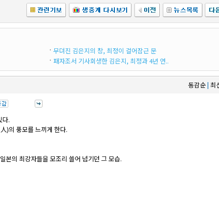
무뎌진 김은지의 창, 최정이 걸어잠근 문
패자조서 기사회생한 김은지, 최정과 4년 연..
동감순
최
|
있다.
道人)의 풍모를 느끼게 한다.
 일본의 최강자들을 모조리 쓸어 넘기던 그 모습.