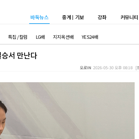
바둑뉴스
중계
|
기보
강좌
커뮤니티
특집 / 칼럼
LG배
지지옥션배
YES24배
 결승서 만난다
오로IN
2026-05-30 오후 08:18 [