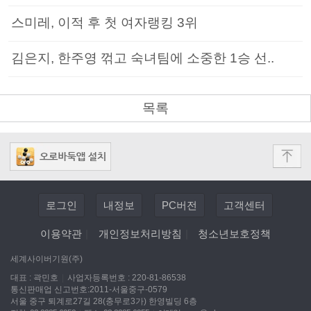
스미레, 이적 후 첫 여자랭킹 3위
김은지, 한주영 꺾고 숙녀팀에 소중한 1승 선..
목록
로그인
내정보
PC버전
고객센터
이용약관
|
개인정보처리방침
|
청소년보호정책
세계사이버기원(주)
대표 : 곽민호
|
사업자등록번호 : 220-81-86538
통신판매업 신고번호:2011-서울중구-0579
서울 중구 퇴계로27길 28(충무로3가) 한영빌딩 6층