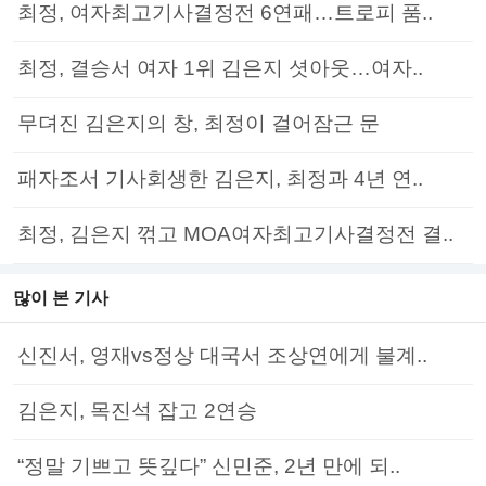
최정, 여자최고기사결정전 6연패…트로피 품..
최정, 결승서 여자 1위 김은지 셧아웃…여자..
무뎌진 김은지의 창, 최정이 걸어잠근 문
패자조서 기사회생한 김은지, 최정과 4년 연..
최정, 김은지 꺾고 MOA여자최고기사결정전 결..
많이 본 기사
신진서, 영재vs정상 대국서 조상연에게 불계..
김은지, 목진석 잡고 2연승
“정말 기쁘고 뜻깊다” 신민준, 2년 만에 되..