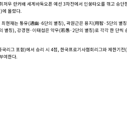
회 취저우 란커배 세계바둑오픈 예선 3차전에서 인쑹타오를 꺾고 승단
)에 올랐다.
 최현재는 통유(通幽·6단의 별칭), 곽원근은 용지(用智·5단의 별칭)
별칭), 강경현·이태섭은 약우(若愚·2단의 별칭)로 각각 한 단씩 
국리그 포함)에서 승리 시 4점, 한국프로기사협회리그와 제한기전
 부여한다.