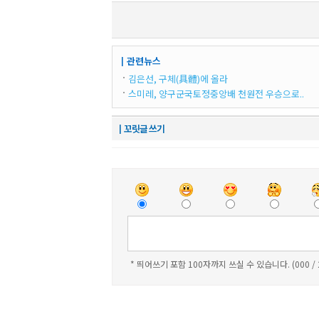
┃관련뉴스
김은선, 구체(具體)에 올라
스미레, 양구군국토정중앙배 천원전 우승으로..
┃꼬릿글 쓰기
* 띄어쓰기 포함 100자까지 쓰실 수 있습니다. (000 /