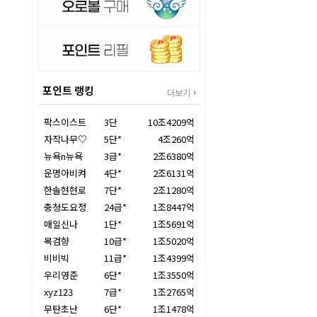
포인트 랭킹
더보기
팍스이스트
3단
10조4209억
자작나무♡
5단*
4조260억
뉴욕n뉴욕
3급*
2조6380억
운명아비켜
4단*
2조6131억
한솔현현로
7단*
2조1280억
충청도요정
24급*
1조8447억
매일신나
1단*
1조5691억
목검향
10급*
1조5020억
비비빅
11급*
1조4399억
우리영준
6단*
1조3550억
xyz123
7급*
1조2765억
무탄초난
6단*
1조1478억