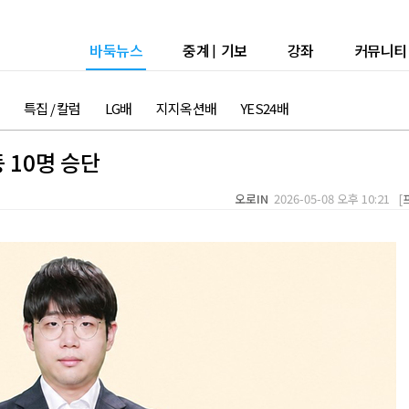
바둑뉴스
중계
|
기보
강좌
커뮤니티
특집 / 칼럼
LG배
지지옥션배
YES24배
 10명 승단
오로IN
2026-05-08 오후 10:21 [