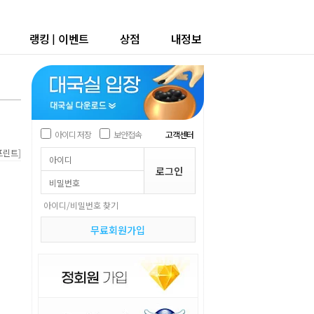
랭킹
|
이벤트
상점
내정보
아이디 저장
보안접속
고객센터
]
프린트
아이디/비밀번호 찾기
무료회원가입