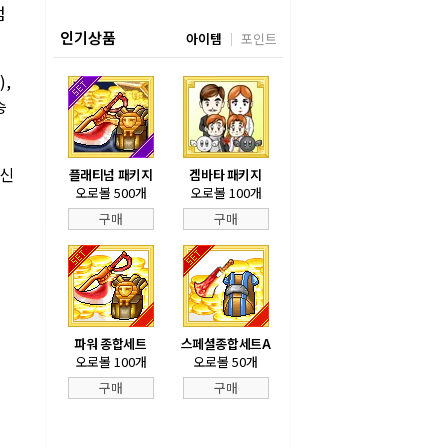
점
인기상품
아이템
포인트
,
승
(신
플래티넘 패키지
겜바타 패키지
오로볼 500개
오로볼 100개
구매
구매
파워 종합세트
스페셜종합세트A
오로볼 100개
오로볼 50개
구매
구매