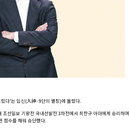
렀다’는 입신(入神·9단의 별칭)에 올랐다.
LG배 조선일보 기왕전 국내선발전 3차전에서 최찬규 아마에게 승리하며
한 점수를 채워 승단했다.