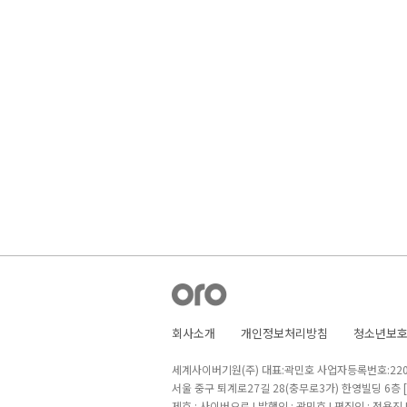
회사소개
개인정보처리방침
청소년보
세계사이버기원(주) 대표:곽민호 사업자등록번호:220-8
서울 중구 퇴계로27길 28(충무로3가) 한영빌딩 6층
제호 : 사이버오로 I 발행인 : 곽민호 I 편집인 : 정용진