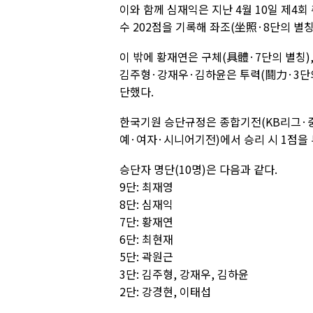
이와 함께 심재익은 지난 4월 10일 제4
수 202점을 기록해 좌조(坐照·8단의 별칭
이 밖에 황재연은 구체(具體·7단의 별칭),
김주형·강재우·김하윤은 투력(鬪力·3단의 
단했다.
한국기원 승단규정은 종합기전(KB리그·중
예·여자·시니어기전)에서 승리 시 1점을
승단자 명단(10명)은 다음과 같다.
9단: 최재영
8단: 심재익
7단: 황재연
6단: 최현재
5단: 곽원근
3단: 김주형, 강재우, 김하윤
2단: 강경현, 이태섭