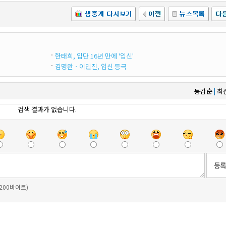
한태희, 입단 16년 만에 '입신'
김명완ㆍ이민진, 입신 등극
동감순
최
|
검색 결과가 없습니다.
 200바이트)