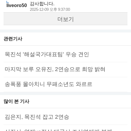
감사합니다.
liveoro50
2025-12-09 오후 9:37:00
더보기
관련기사
목진석 '해설국가대표팀' 우승 견인
마지막 보루 오유진, 2연승으로 희망 밝혀
송폭풍 몰아치니 무패소년도 와르르
많이 본 기사
김은지, 목진석 잡고 2연승