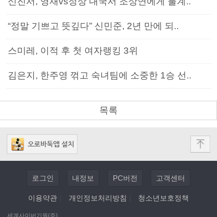
신진서, 영재vs정상 대국서 조상연에게 불계..
“정말 기쁘고 뜻깊다” 신민준, 2년 만에 되..
스미레, 이적 후 첫 여자랭킹 3위
김은지, 한주영 꺾고 숙녀팀에 소중한 1승 선..
목록
로그인
내정보
PC버전
고객센터
이용약관
|
개인정보처리방침
|
청소년보호정책
세계사이버기원(주)