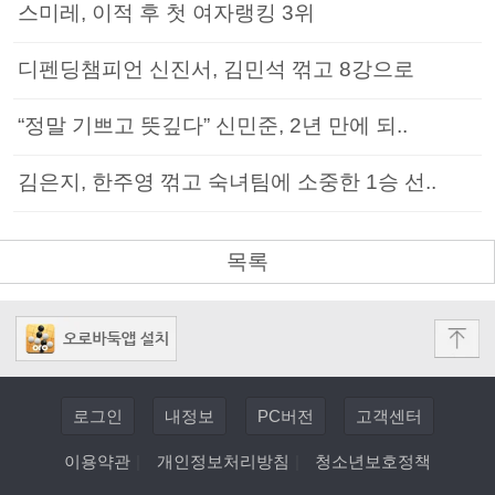
스미레, 이적 후 첫 여자랭킹 3위
디펜딩챔피언 신진서, 김민석 꺾고 8강으로
“정말 기쁘고 뜻깊다” 신민준, 2년 만에 되..
김은지, 한주영 꺾고 숙녀팀에 소중한 1승 선..
목록
로그인
내정보
PC버전
고객센터
이용약관
|
개인정보처리방침
|
청소년보호정책