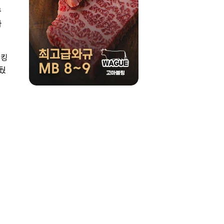
꾸
사
랭킹
거뒀