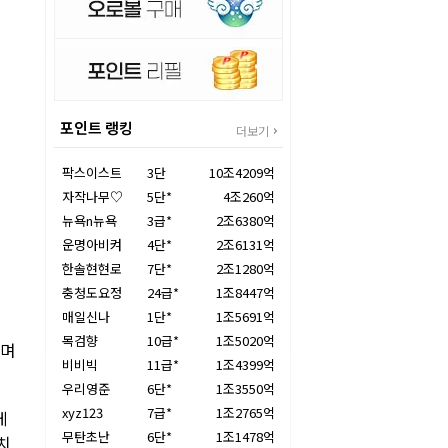
포인트 랭킹
더보기
팍스이스트
3단
10조4209억
자작나무♡
5단*
4조260억
뉴욕n뉴욕
3급*
2조6380억
운명아비켜
4단*
2조6131억
한솔현현로
7단*
2조1280억
충청도요정
24급*
1조8447억
매일신나
1단*
1조5691억
목검향
10급*
1조5020억
리며
비비빅
11급*
1조4399억
우리영준
6단*
1조3550억
xyz123
7급*
1조2765억
게
무탄초난
6단*
1조1478억
치