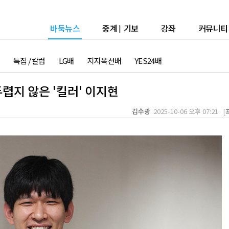
바둑뉴스
중계
|
기보
강좌
커뮤니티
특집 / 칼럼
LG배
지지옥션배
YES24배
렵지 않은 '킬러' 이지현
김수광
2025-10-06 오후 07:21 [