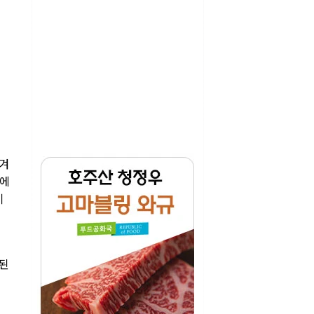
여겨
인에
기
 된