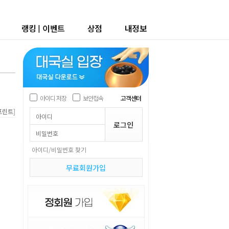
랭킹
|
이벤트
상점
내정보
아이디 저장
보안접속
고객센터
]
프린트
아이디/비밀번호 찾기
무료회원가입