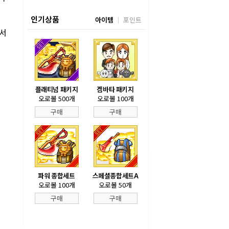
인기상품
아이템
포인트
에서
플래티넘 패키지
겜바타 패키지
오로볼 500개
오로볼 100개
구매
구매
파워 종합세트
스페셜종합세트A
오로볼 100개
오로볼 50개
구매
구매