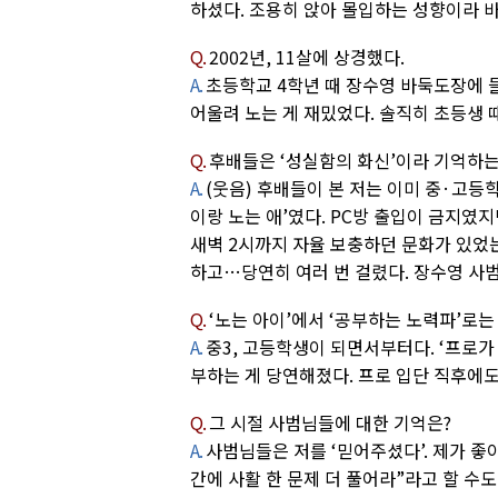
하셨다. 조용히 앉아 몰입하는 성향이라 바
Q.
2002년, 11살에 상경했다.
A.
초등학교 4학년 때 장수영 바둑도장에 
어울려 노는 게 재밌었다. 솔직히 초등생 
Q.
후배들은 ‘성실함의 화신’이라 기억하는데
A.
(웃음) 후배들이 본 저는 이미 중·고등
이랑 노는 애’였다. PC방 출입이 금지였지
새벽 2시까지 자율 보충하던 문화가 있었는
하고…당연히 여러 번 걸렸다. 장수영 사범
Q.
‘노는 아이’에서 ‘공부하는 노력파’로는
A.
중3, 고등학생이 되면서부터다. ‘프로가
부하는 게 당연해졌다. 프로 입단 직후에
Q.
그 시절 사범님들에 대한 기억은?
A.
사범님들은 저를 ‘믿어주셨다’. 제가 좋
간에 사활 한 문제 더 풀어라”라고 할 수