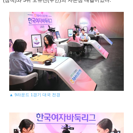
(삼척)와 3위 오유진(부안)의 자존심 대결이었다.
▲ 9라운드 1경기 대국 전경