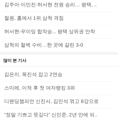
김주아·이민진·허서현 전원 승리… 평택, ..
철원, 홈에서 1위 삼척 격침
허서현-우이밍 합작승... 평택 상위권 안착
삼척의 철벽 수비…한 끗에 갈린 3-0
많이 본 기사
김은지, 목진석 잡고 2연승
스미레, 이적 후 첫 여자랭킹 3위
디펜딩챔피언 신진서, 김민석 꺾고 8강으로
“정말 기쁘고 뜻깊다” 신민준, 2년 만에 되..