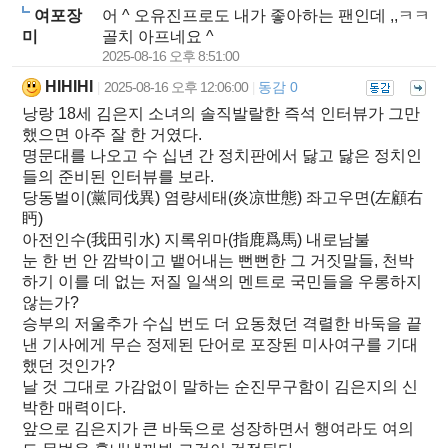
여포장
어 ^ 오유진프로도 내가 좋아하는 팬인데 ,,ㅋㅋ
미
골치 아프네요 ^
2025-08-16 오후 8:51:00
HIHIHI
2025-08-16 오후 12:06:00
동감 0
|
|
낭랑 18세 김은지 소녀의 솔직발랄한 즉석 인터뷰가 그만
했으면 아주 잘 한 거였다.
명문대를 나오고 수 십년 간 정치판에서 닳고 닳은 정치인
들의 준비된 인터뷰를 보라.
당동벌이(黨同伐異) 염량세태(炎凉世態) 좌고우면(左顧右
眄)
아전인수(我田引水) 지록위마(指鹿爲馬) 내로남불
눈 한 번 안 깜박이고 뱉어내는 뻔뻔한 그 거짓말들, 천박
하기 이를 데 없는 저질 일색의 멘트로 국민들을 우롱하지
않는가?
승부의 저울추가 수십 번도 더 요동쳤던 격렬한 바둑을 끝
낸 기사에게 무슨 정제된 단어로 포장된 미사여구를 기대
했던 것인가?
날 것 그대로 가감없이 말하는 순진무구함이 김은지의 신
박한 매력이다.
앞으로 김은지가 큰 바둑으로 성장하면서 행여라도 여의