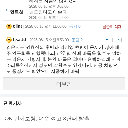
라지는 자들이 많아졌다.
2025-08-15 오후 8:02:00
헌트선
쉴드친다고 애쓴다
2025-08-15 오후 4:32:00
clint
2025-08-15 오전 11:00:00
동감 0
|
|
글쓴이 삭제
tlsadd
2025-08-15 오전 9:53:00
동감 2
|
|
김은지는 권효진의 후반과 김신영 초반에 문제가 많아 매
주 연구회를 진행했다.라고?? 팀 선배 바둑을 함부로 말하
는 김은지 건방지네. 본인 바둑은 얼마나 완벽하길래 저런
소리를? 신진서 정도면 말할수도 있겠다만. 인공 치팅으
로 중징계도 받았으니 자중하기 바람.
더보기
관련기사
OK 만세보령, 여수 꺾고 3연패 탈출