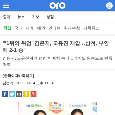
최신
국내
세계
해외
인터뷰
취재수첩
기획특집
"‘1위의 위엄’ 김은지, 오유진 제압…삼척, 부안
에 2-1 승"
김은지, 오유진과의 랭킹 빅매치 승리…리허도 완승으로 반등
성공
[한국여자바둑리그]
김선기
2025-08-14 오후 11:04
|