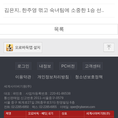
김은지, 한주영 꺾고 숙녀팀에 소중한 1승 선..
목록
로그인
내정보
PC버전
고객센터
이용약관
|
개인정보처리방침
|
청소년보호정책
세계사이버기원(주)
대표 : 곽민호
|
사업자등록번호 : 220-81-86538
통신판매업 신고번호:2011-서울중구-0579
서울 중구 퇴계로27길 28(충무로3가) 한영빌딩 6층
전화 : 02-2285-6950
|
팩스 : 02-2285-6955
|
이메일 :
oper@cyberoro.com