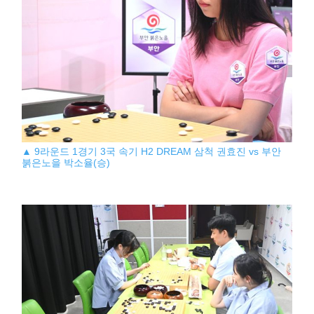
▲ 9라운드 1경기 3국 속기 H2 DREAM 삼척 권효진 vs 부안
붉은노을 박소율(승)