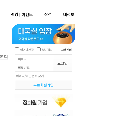
랭킹
|
이벤트
상점
내정보
아이디 저장
보안접속
고객센터
]
프린트
아이디/비밀번호 찾기
무료회원가입