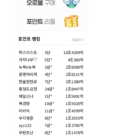
포인트 랭킹
더보기
팍스이스트
3단
10조4209억
자작나무♡
5단*
4조260억
뉴욕n뉴욕
3급*
2조6380억
운명아비켜
4단*
2조6131억
한솔현현로
7단*
2조1280억
충청도요정
24급*
1조8447억
매일신나
1단*
1조5691억
목검향
10급*
1조5020억
비비빅
11급*
1조4399억
우리영준
6단*
1조3550억
xyz123
7급*
1조2765억
무탄초난
6단*
1조1478억