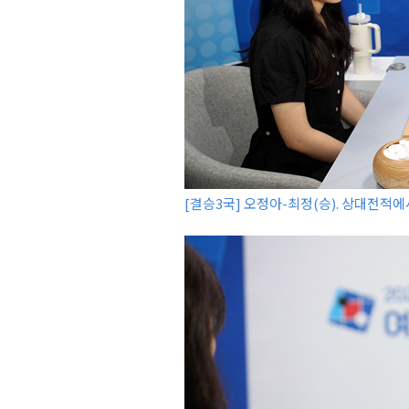
[결승3국] 오정아-최정(승). 상대전적에