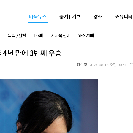
바둑뉴스
중계
|
기보
강좌
커뮤니티
특집 / 칼럼
LG배
지지옥션배
YES24배
 4년 만에 3번째 우승
김수광
2025-08-14 오전 00:41 [