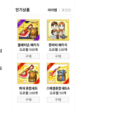
인기상품
아이템
포인트
플래티넘 패키지
겜바타 패키지
오로볼 500개
오로볼 100개
정
구매
구매
로
겁
파워 종합세트
스페셜종합세트A
오로볼 100개
오로볼 50개
구매
구매