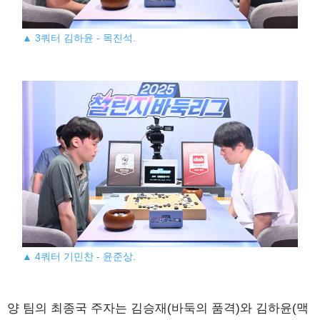
▲ 3쿼터 김하윤 - 목진석.
▲ 4쿼터 기민찬 - 윤준상.
양 팀의 최종국 주자는 김승재(바둑의 품격)와 김하윤(맥