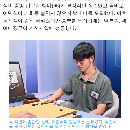
석의 중앙 입구자 행마(66)가 결정적인 실수였고 곧바로
이민석이 기회를 놓치지 않으며 백대마를 포획했다. 이후
목진석이 길게 버텨갔지만 승부를 뒤집기에는 역부족, 맥
아더장군이 기선제압에 성공했다.
▲ 작년에 입단한 신예, 이민석의 집중력은 놀라웠다. 목진석
을 맞아 완벽한 결정력을 보여주며 팀에 선취점을 안겼다.