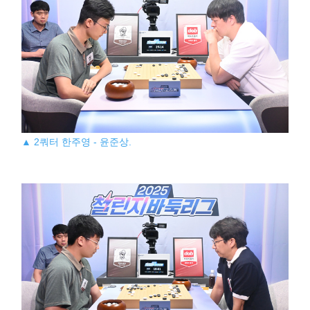
▲ 2쿼터 한주영 - 윤준상.