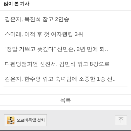
많이 본 기사
김은지, 목진석 잡고 2연승
스미레, 이적 후 첫 여자랭킹 3위
“정말 기쁘고 뜻깊다” 신민준, 2년 만에 되..
디펜딩챔피언 신진서, 김민석 꺾고 8강으로
김은지, 한주영 꺾고 숙녀팀에 소중한 1승 선..
목록