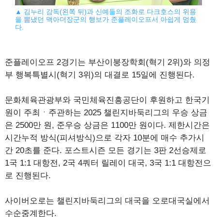
▲ 김누리 감독(왼쪽 뒤)과 신예들의 조화로 다크호스의 위용
을 뽐냈던 맥아더장군의 행보가 준플레이오프서 아쉽게 멈췄
다.
준플레이오프 2경기는 부산이붕장학회(혁기 2위)와 의정
부 행복특별시(혁기 3위)의 대결로 15일에 진행된다.
문화체육관광부와 국민체육진흥공단이 후원하고 한국기
원이 주최ㆍ주관하는 2025 챌린지바둑리그의 우승 상금
은 2500만 원, 준우승 상금은 1100만 원이다. 제한시간은
시간누적 방식(피셔방식)으로 각자 10분에 매수 추가시
간 20초를 준다. 포스트시즌 모든 경기는 3판 2선승제로
1국 1:1 대항전, 2국 4쿼터 릴레이 대국, 3국 1:1 대항전으
로 진행된다.
사이버오로는 챌린지바둑리그의 대국을 오로대국실에서
수순중계한다.