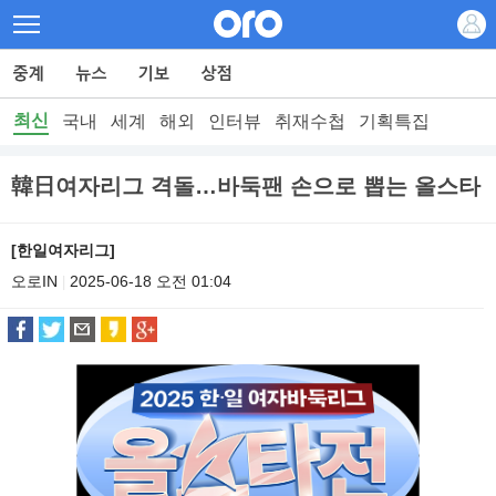
최신
국내
세계
해외
인터뷰
취재수첩
기획특집
韓日여자리그 격돌…바둑팬 손으로 뽑는 올스타
[한일여자리그]
오로IN
2025-06-18 오전 01:04
|