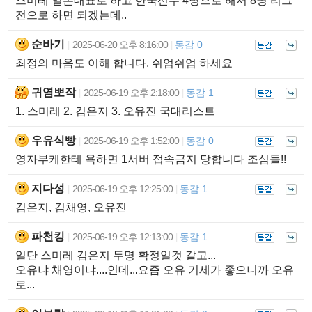
스미레 일본대표로 하고 한국선수 4명으로 해서 8명 리그
전으로 하면 되겠는데..
순바기
2025-06-20 오후 8:16:00
동감 0
|
|
최정의 마음도 이해 합니다. 쉬엄쉬엄 하세요
귀염뽀작
2025-06-19 오후 2:18:00
동감 1
|
|
1. 스미레 2. 김은지 3. 오유진 국대리스트
우유식빵
2025-06-19 오후 1:52:00
동감 0
|
|
영자부케한테 욕하면 1서버 접속금지 당합니다 조심들!!
지다성
2025-06-19 오후 12:25:00
동감 1
|
|
김은지, 김채영, 오유진
파천킹
2025-06-19 오후 12:13:00
동감 1
|
|
일단 스미레 김은지 두명 확정일것 같고...
오유냐 채영이냐....인데...요즘 오유 기세가 좋으니까 오유
로...