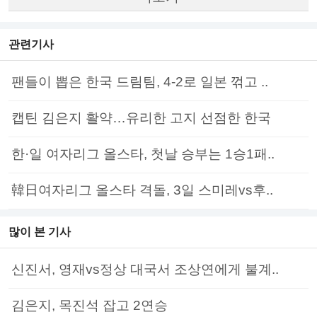
관련기사
팬들이 뽑은 한국 드림팀, 4-2로 일본 꺾고 ..
캡틴 김은지 활약…유리한 고지 선점한 한국
한·일 여자리그 올스타, 첫날 승부는 1승1패..
韓日여자리그 올스타 격돌, 3일 스미레vs후..
많이 본 기사
신진서, 영재vs정상 대국서 조상연에게 불계..
김은지, 목진석 잡고 2연승