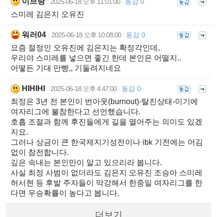
이브랑
2025-06-18 오후 11:01:00
동감 0
|
|
스미레 김은지 오유진
워러04
2025-06-18 오후 10:08:00
동감 0
|
|
요즘 절정인 오유진에 김은지는 확정각인데,
우리야 스미레를 넣으면 좋긴 한데 본인은 어떨지..
어떻든 기대 만빵,, 기둘려지네요
HIHIHI
2025-06-18 오후 4:47:00
동감 0
|
|
최정은 3년 전 본인이 번아웃(burnout)-탈진상태-이기에
여자리그에 불참한다고 선언했습니다.
호흡 조절과 함께 후진들에게 길을 열어주는 의미도 있겠
지요.
그러나 상금이 큰 한국제지기성전이나 ibk 기전에는 어김
없이 참전합니다.
깊은 속내는 본인만이 알고 있으리라 봅니다.
사실 최정 사범이 없더라도 김은지 오유진 조승아 스미레
허서현 등 후발 주자들이 막강해서 한중일 여자리그를 한
다면 우승확률이 높다고 봅니다.
더보기