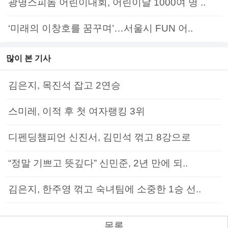
광명스피돔 어린이대회, 어린이날 1000여 명 ..
‘미래의 이창호를 꿈꾸며’…서울시 FUN 어..
많이 본 기사
김은지, 목진석 잡고 2연승
스미레, 이적 후 첫 여자랭킹 3위
디펜딩챔피언 신진서, 김민석 꺾고 8강으로
“정말 기쁘고 뜻깊다” 신민준, 2년 만에 되..
김은지, 한주영 꺾고 숙녀팀에 소중한 1승 선..
목록