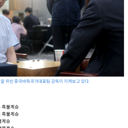
국을 위빈 중국바둑국가대표팀 감독이 지켜보고 있다.
수 흑불계승
수 흑불계승
흑불계승