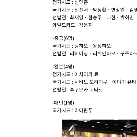
전기시드 : 신민준
국가시드 : 신진서ㆍ박정환ㆍ변상일ㆍ김
선발전 : 최재영ㆍ한승주ㆍ나현ㆍ박하
와일드카드 : 김은지
-중국(6명)
국가시드 : 딩하오ㆍ왕싱하오
선발전 : 리웨이칭ㆍ리쉬안하오ㆍ구쯔하
-일본(4명)
전기시드 : 이치리키 료
국가시드 : 시바노 도라마루ㆍ이야마 유타
선발전 : 후쿠오카 고타로
-대만(1명)
국가시드 : 라이쥔푸