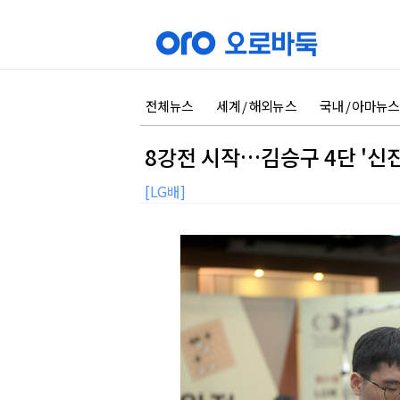
전체뉴스
세계 / 해외뉴스
국내 / 아마뉴스
8강전 시작…김승구 4단 '신
[LG배]