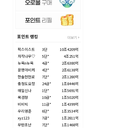
포인트 랭킹
더보기
팍스이스트
3단
10조4209억
자작나무♡
5단*
4조251억
뉴욕n뉴욕
4급*
2조6380억
운명아비켜
4단*
2조6138억
한솔현현로
7단*
2조1280억
충청도요정
24급*
1조8446억
매일신나
1단*
1조5691억
목검향
10급*
1조5020억
비비빅
11급*
1조4399억
우리영준
6단*
1조3534억
xyz123
7급*
1조2811억
무탄초난
7단*
1조1468억