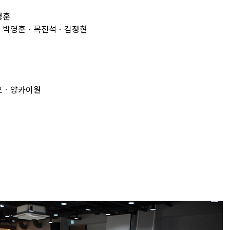
명훈
민ㆍ박영훈ㆍ목진석ㆍ김정현
오ㆍ양카이원