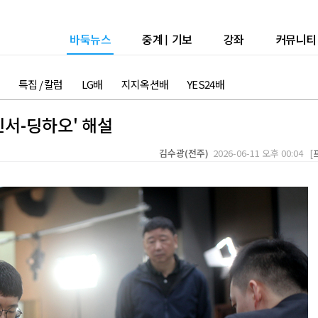
바둑뉴스
중계
|
기보
강좌
커뮤니티
특집 / 칼럼
LG배
지지옥션배
YES24배
진서-딩하오' 해설
김수광(전주)
2026-06-11 오후 00:04 [