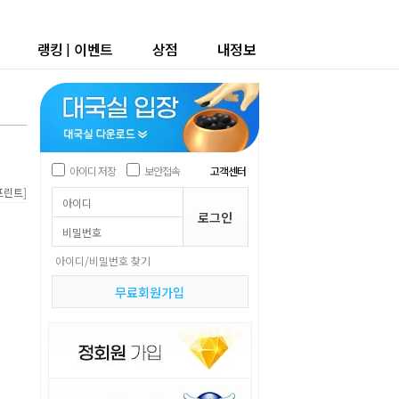
랭킹
|
이벤트
상점
내정보
아이디 저장
보안접속
고객센터
]
프린트
아이디/비밀번호 찾기
무료회원가입