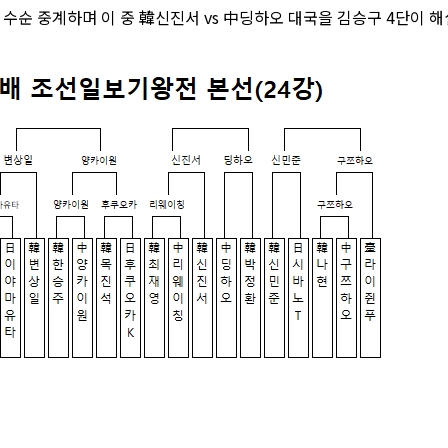
수순 중계하며 이 중 韓신진서 vs 中딩하오 대국을 김승구 4단이 해