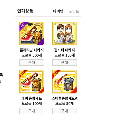
인기상품
아이템
포인트
플래티넘 패키지
겜바타 패키지
오로볼 500개
오로볼 100개
구매
구매
홀짝
이
파워 종합세트
스페셜종합세트A
오로볼 100개
오로볼 50개
구매
구매