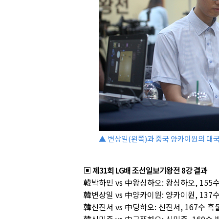
▲ 변상일(왼쪽)과 중국 양카이원의 대
▣ 제31회 LG배 조선일보기왕전 8강 결과
韓박하민 vs 中왕싱하오: 왕싱하오, 155
韓변상일 vs 中양카이원: 양카이원, 137
韓신진서 vs 中딩하오: 신진서, 167수 