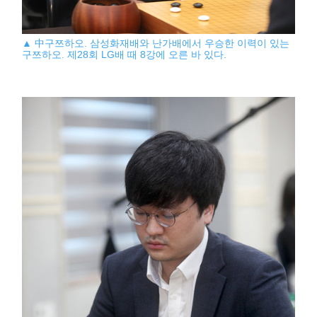
▲ 中구쯔하오. 삼성화재배와 난가배에서 우승한 이력이 있는
구쯔하오. 제28회 LG배 때 8강에 오른 바 있다.