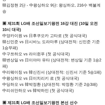
韓김정현 2단 - 中왕싱하오 9단: 왕싱하오, 216수 백불계
승
▣ 제31회 LG배 조선일보기왕전 16강 대진 (10일 오전
10시 대국)
中양카이원 vs 日후쿠오카 고타로 (첫 공식대국)
韓신민준 vs 日시바노 도라마루 (상대전적: 신민준 기준
1승무패)
中구쯔하오 vs 라이쥔푸 (첫 공식대국)
韓변상일 vs 日이야마 유타 (상대전적: 변상일 기준 1승2
패)
中리웨이칭 vs 韓신진서 (상대전적: 신진서 기준 5승1패)
中왕싱하오 vs 日이치리키 료 (첫 공식대국)
中딩하오 vs 韓박정환 (상대전적: 박정환 기준 2승3패)
中리쉬안하오 vs 韓박하민 (첫 공식대국)
▣ 제31회 LG배 조선일보기왕전 본선 선수