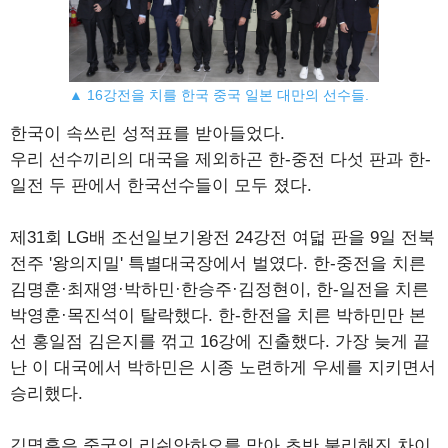
▲ 16강전을 치를 한국 중국 일본 대만의 선수들.
한국이 속쓰린 성적표를 받아들었다.
우리 선수끼리의 대국을 제외하곤 한-중전 다섯 판과 한-
일전 두 판에서 한국선수들이 모두 졌다.
제31회 LG배 조선일보기왕전 24강전 여덟 판을 9일 전북
전주 '왕의지밀' 특별대국장에서 벌였다. 한-중전을 치른
김명훈·최재영·박하민·한승주·김정현이, 한-일전을 치른
박영훈·목진석이 탈락했다. 한-한전을 치른 박하민만 본
선 홍일점 김은지를 꺾고 16강에 진출했다. 가장 늦게 끝
난 이 대국에서 박하민은 시종 노련하게 우세를 지키면서
승리했다.
김명훈은 중국의 리쉬안하오를 맞아 초반 불리해진 차이