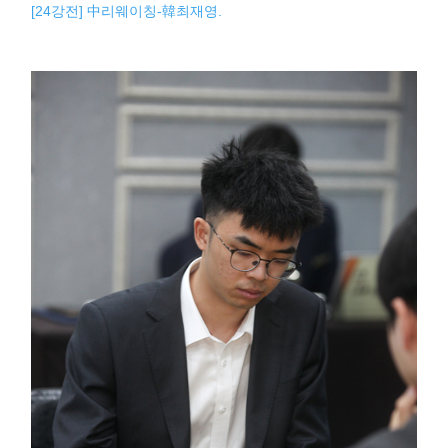
[24강전] 中리웨이칭-韓최재영.