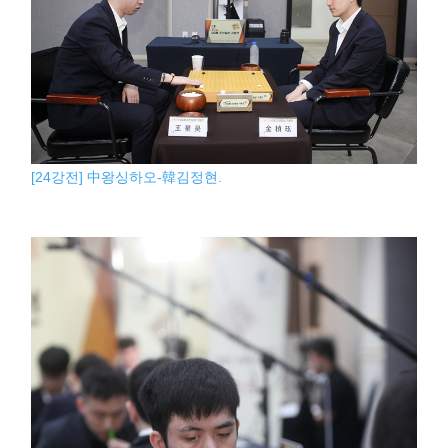
[24강전] 中왕싱하오-韓김정현.