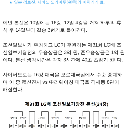
▲ 일본 검토진. 시바노 도라마루(왼쪽)와 이치리키 료.
이번 본선은 10일에는 16강, 12일 4강을 거쳐 하루의 휴
식 후 14일부터 결승 3번기로 들어간다.
조선일보사가 주최하고 LG가 후원하는 제31회 LG배 조
선일보기왕전의 우승상금은 3억 원, 준우승상금은 1억 원
이다. 본선 생각시간은 각자 3시간에 40초 초읽기 5회다.
사이버오로는 16강 대국을 오로대국실에서 수순 중계하
며 이 중 韓신진서 vs 中리웨이칭 대국을 김세동 8단이
해설한다.