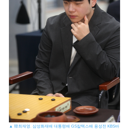
▲ 韓최재영. 삼성화재배 대통령배 GS칼텍스배 용성전 KBS바