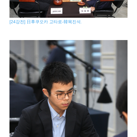
[24강전] 日후쿠오카 고타로-韓목진석.