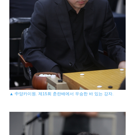
▲ 中양카이원. 제15회 춘란배에서 우승한 바 있는 강자.