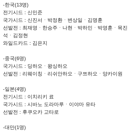
-한국(13명)
전기시드 : 신민준
국가시드 : 신진서ㆍ박정환ㆍ변상일ㆍ김명훈
선발전 : 최재영ㆍ한승주ㆍ나현ㆍ박하민ㆍ박영훈ㆍ목진
석ㆍ김정현
와일드카드 : 김은지
-중국(6명)
국가시드 : 딩하오ㆍ왕싱하오
선발전 : 리웨이칭ㆍ리쉬안하오ㆍ구쯔하오ㆍ양카이원
-일본(4명)
전기시드 : 이치리키 료
국가시드 : 시바노 도라마루ㆍ이야마 유타
선발전 : 후쿠오카 고타로
-대만(1명)