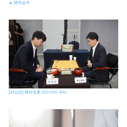
▲ 韓한승주.
[24강전] 韓박영훈-日이야마 유타.