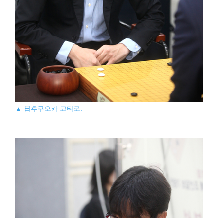
▲ 日후쿠오카 고타로.