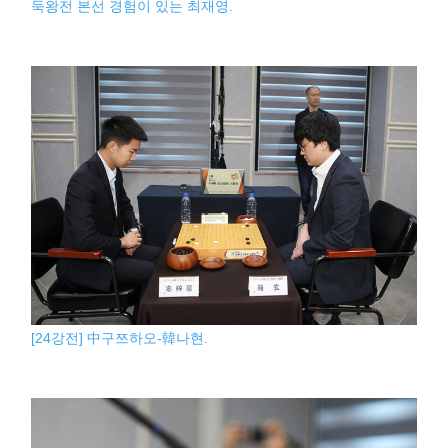
둑왕전 본선 경험이 있는 최재영.
[24강전] 中구쯔하오-韓나현.