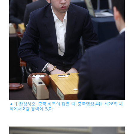
▲ 中왕싱하오. 중국 바둑의 젊은 피. 중국랭킹 4위. 제28회 대
회에서 8강 경력이 있다.