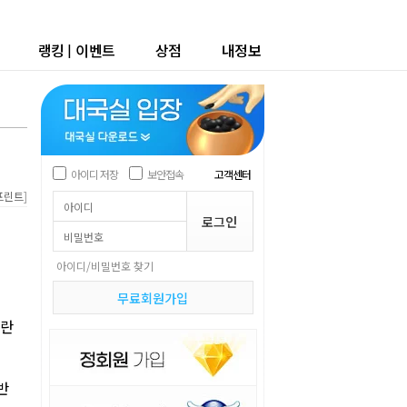
랭킹
|
이벤트
상점
내정보
아이디 저장
보안접속
고객센터
]
프린트
아이디/비밀번호 찾기
무료회원가입
나란
반