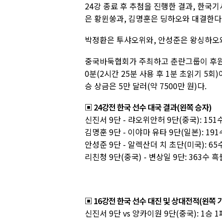
24강 종료 후 추첨을 진행한 결과, 한국
은 황윈쑹과, 김명훈은 딩하오와 대결한다.
박정환은 투샤오위와, 안성준은 왕싱하오와
중국바둑협회가 주최하고 춘란그룹이 후원
0분(2시간 25분 사용 후 1분 초읽기 5회)
승 상금은 5만 달러(약 7500만 원)다.
▣ 24강전 한국 선수 대국 결과(왼쪽 승자)
신진서 9단 - 랴오위안허 9단(중국): 15
김명훈 9단 - 이야마 유타 9단(일본): 19
안성준 9단 - 알렉산더 치 초단(미국): 6
리친청 9단(중국) - 변상일 9단: 363수 
▣ 16강전 한국 선수 대진 및 상대전적(왼쪽 
신진서 9단 vs 양카이원 9단(중국): 1승 1