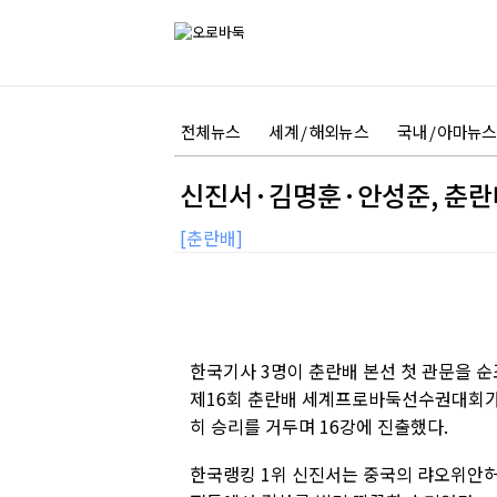
전체뉴스
세계 / 해외뉴스
국내 / 아마뉴스
신진서·김명훈·안성준, 춘란배
[춘란배]
한국기사 3명이 춘란배 본선 첫 관문을 
제16회 춘란배 세계프로바둑선수권대회가 2
히 승리를 거두며 16강에 진출했다.
한국랭킹 1위 신진서는 중국의 랴오위안허 