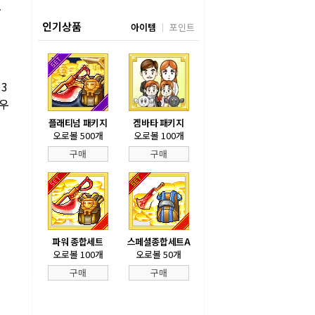
준
인기상품
아이템
포인트
3
준우
플래티넘 패키지
겜바타 패키지
오로볼 500개
오로볼 100개
구매
구매
파워 종합세트
스페셜종합세트A
오로볼 100개
오로볼 50개
구매
구매