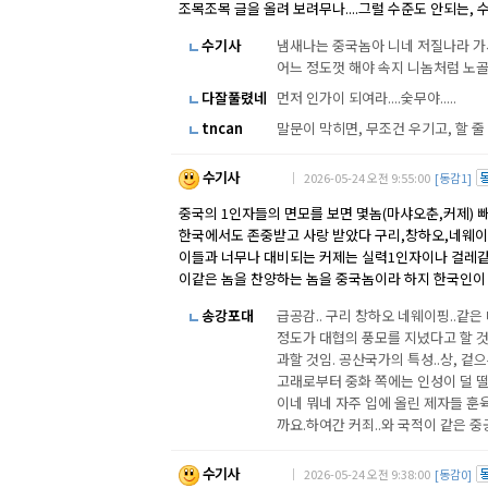
조목조목 글을 올려 보려무나....그럴 수준도 안되는, 수
수기사
냄새나는 중국놈아 니네 저질나라 가
어느 정도껏 해야 속지 니놈처럼 노
다잘풀렸네
먼저 인가이 되여라....숯무야.....
tncan
말문이 막히면, 무조건 우기고, 할 줄
수기사
｜ 2026-05-24 오전 9:55:00
[동감1]
중국의 1인자들의 면모를 보면 몇놈(마샤오춘,커제) 
한국에서도 존중받고 사랑 받았다 구리,창하오,네웨이핑
이들과 너무나 대비되는 커제는 실력1인자이나 걸레같
이같은 놈을 찬양하는 놈을 중국놈이라 하지 한국인이
송강포대
급공감.. 구리 창하오 네웨이핑..같
정도가 대협의 풍모를 지녔다고 할 것
과할 것임. 공산국가의 특성..상, 
고래로부터 중화 쪽에는 인성이 덜 떨어
이네 뭐네 자주 입에 올린 제자들 훈
까요.하여간 커죄..와 국적이 같은 중
수기사
｜ 2026-05-24 오전 9:38:00
[동감0]