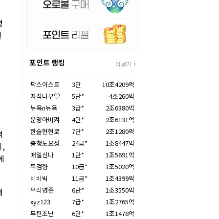
명
친
포인트 랭킹
더보기
팍스이스트
3단
10조4209억
자작나무♡
5단*
4조260억
뉴욕n뉴욕
3급*
2조6380억
운명아비켜
4단*
2조6131억
한솔현현로
7단*
2조1280억
격
충청도요정
24급*
1조8447억
,
매일신나
1단*
1조5691억
에
목검향
10급*
1조5020억
비비빅
11급*
1조4399억
우리영준
6단*
1조3550억
대
xyz123
7급*
1조2765억
무탄초난
6단*
1조1478억