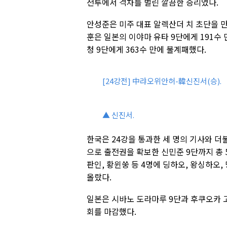
전투에서 격차를 벌린 깔끔한 승리였다.
안성준은 미주 대표 알렉산더 치 초단을 만
훈은 일본의 이야마 유타 9단에게 191수
청 9단에게 363수 만에 불계패했다.
[24강전] 中랴오위안허-韓신진서(승).
▲ 신진서.
한국은 24강을 통과한 세 명의 기사와 더
으로 출전권을 확보한 신민준 9단까지 총 
판인, 황윈쑹 등 4명에 딩하오, 왕싱하오,
올랐다.
일본은 시바노 도라마루 9단과 후쿠오카 고
회를 마감했다.