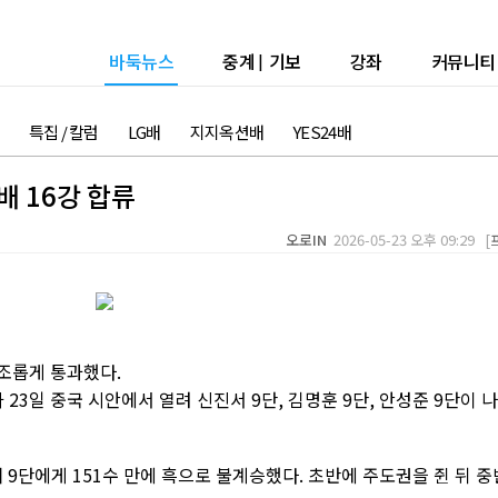
바둑뉴스
중계
|
기보
강좌
커뮤니티
특집 / 칼럼
LG배
지지옥션배
YES24배
 16강 합류
오로IN
2026-05-23 오후 09:29 [
순조롭게 통과했다.
3일 중국 시안에서 열려 신진서 9단, 김명훈 9단, 안성준 9단이 
9단에게 151수 만에 흑으로 불계승했다. 초반에 주도권을 쥔 뒤 중