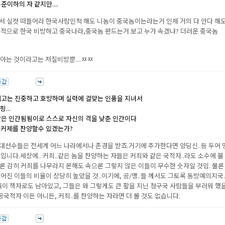
준이하의 자 같지만....
서 실컷 떠들어라 한국사람인척 해도 니놈이 중국놈이는라는거 인제 거의 다 안다 해
골적으로 한국 비방하고 중국나라,중국놈 편드는거 보고 누가 속겠냐? 더러운 중국놈
 아는 것이라고는 저질비방뿐....ㅉㅉ
빼고는 진중하고 호방하며 실력에 걸맞는 인품을 지녀서
...
은 인간됨됨이로 스스로 자신의 격을 낮춘 인간이다
 커제를 찬양할수 있겠는가?
은 대선수들은 전세계 어느 나라에서나 존경을 받죠.거기에 추가한다면 양딩신..등 두어 
입니다.세상에.. 커죄..같은 놈을 찬양하는 자들은 커죄와 같은 국적자..라도 소수에 불
겉으론 감히 커죄를 나무라지 몬해도 속으론 그렇지 않은 이들이 무수한 숫자일 것임. 물론
진 이들의 비율이 상당히 높았을 것..이기에, 공/맹..들 께서도 그토록 동방예의지국.
육이 책자로도 남아있고, 그들은 왜 그렇게도 큰 활을 지닌 청구국 사람들을 부러워 했
공국적자 이든 아니든, 커죄..를 찬양하는 자라면 더 볼 것도 없습니다.