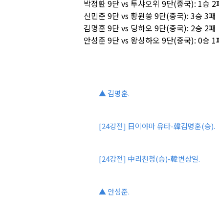
박정환 9단 vs 투샤오위 9단(중국): 1승 2
신민준 9단 vs 황윈쑹 9단(중국): 3승 3패
김명훈 9단 vs 딩하오 9단(중국): 2승 2패
안성준 9단 vs 왕싱하오 9단(중국): 0승 1
▲ 김명훈.
[24강전] 日이야마 유타-韓김명훈(승).
[24강전] 中리친청(승)-韓변상일.
▲ 안성준.