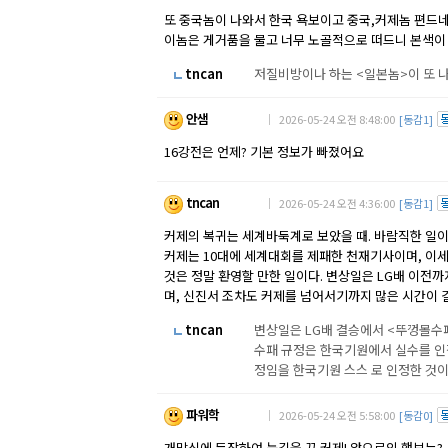
또 중국놈이 나와서 한국 욕보이고 중국,커제놈 편드
이놈은 게거품을 물고 너무 노골적으로 떠드니 본색이
tncan
저질비방이나 하는 <일본놈>이 또 나
안샘
｜ 2026-05-24 오전 8:48:00
[동감1]
16강전은 언제? 기본 정보가 빠졌어요
tncan
｜ 2026-05-24 오전 4:36:00
[동감1]
커제의 복귀는 세계바둑계로 보았을 때. 바람직한 일이
커제는 10대에 세계대회를 제패한 천재기사이며, 이
것은 정말 환영할 만한 일이다. 변상일은 LG배 이전
며, 신진서 조차도 커제를 넘어서기까지 많은 시간이 
tncan
변상일은 LG배 결승에서 <뚜껑몰수패
수패 규정은 한국기원에서 실수를 인정
정임을 한국기원 스스 로 인정한 것
파워학
｜ 2026-05-24 오전 5:58:00
[동감0]
개막식에 등장하여 눈길을 끈 커제! 앞으로의 행보는?