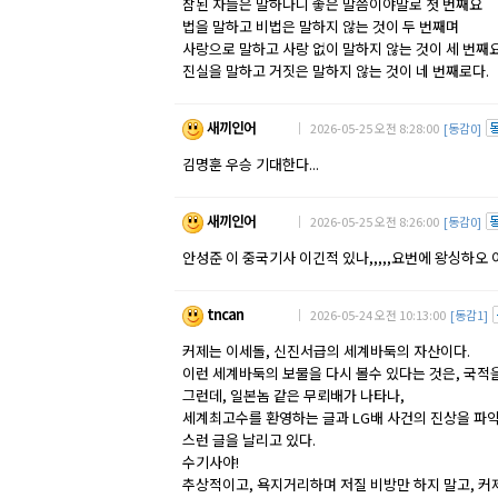
참된 자들은 말하나니 좋은 말씀이야말로 첫 번째요
법을 말하고 비법은 말하지 않는 것이 두 번째며
사랑으로 말하고 사랑 없이 말하지 않는 것이 세 번째
진실을 말하고 거짓은 말하지 않는 것이 네 번째로다.
새끼인어
｜ 2026-05-25 오전 8:28:00
[동감0]
김명훈 우승 기대한다...
새끼인어
｜ 2026-05-25 오전 8:26:00
[동감0]
안성준 이 중국기사 이긴적 있나,,,,,요번에 왕싱하
tncan
｜ 2026-05-24 오전 10:13:00
[동감1]
커제는 이세돌, 신진서급의 세계바둑의 자산이다.
이런 세계바둑의 보물을 다시 볼수 있다는 것은, 국적
그런데, 일본놈 같은 무뢰배가 나타나,
세계최고수를 환영하는 글과 LG배 사건의 진상을 파
스런 글을 날리고 있다.
수기사야!
추상적이고, 욕지거리하며 저질 비방만 하지 말고, 