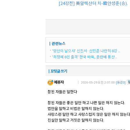
[24강전] 美알렉산더 치-韓안성준(승).
┃관련뉴스
'양신이 날으샤' 신진서·신민준 나란히 8강 ..
'최정예 6인 출격' 한국 바둑, 춘란배 통산 ..
┃꼬릿글 쓰기
예류자
｜ 2026-05-29 오전 2:07:00
[동감0]
참된 자들은 말한다
참된 자들은 좋은 말만 하고 나쁜 말은 하지 않는다.
법만을 말하고 비법은 말하지 않는다.
사랑스런 말만 하고 사랑스럽지 않은 말은 하지 않는다
진실만 말하고 거짓은 말하지 않는다.