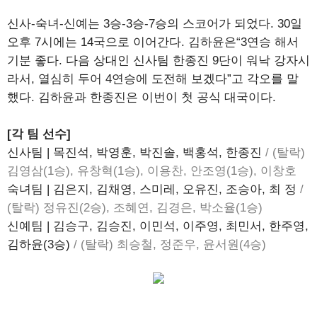
신사-숙녀-신예는 3승-3승-7승의 스코어가 되었다. 30일
오후 7시에는 14국으로 이어간다. 김하윤은“3연승 해서
기분 좋다. 다음 상대인 신사팀 한종진 9단이 워낙 강자시
라서, 열심히 두어 4연승에 도전해 보겠다”고 각오를 말
했다. 김하윤과 한종진은 이번이 첫 공식 대국이다.
[각 팀 선수]
신사팀 | 목진석, 박영훈, 박진솔, 백홍석, 한종진
/ (탈락)
김영삼(1승), 유창혁(1승), 이용찬, 안조영(1승), 이창호
숙녀팀 | 김은지, 김채영, 스미레, 오유진, 조승아, 최 정
/
(탈락) 정유진(2승), 조혜연, 김경은, 박소율(1승)
신예팀 | 김승구, 김승진, 이민석, 이주영, 최민서, 한주영,
김하윤(3승)
/ (탈락) 최승철, 정준우, 윤서원(4승)