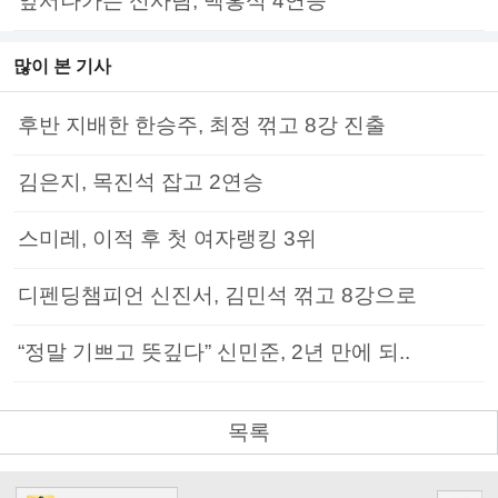
앞서나가는 신사팀, 백홍석 4연승
많이 본 기사
후반 지배한 한승주, 최정 꺾고 8강 진출
김은지, 목진석 잡고 2연승
스미레, 이적 후 첫 여자랭킹 3위
디펜딩챔피언 신진서, 김민석 꺾고 8강으로
“정말 기쁘고 뜻깊다” 신민준, 2년 만에 되..
목록