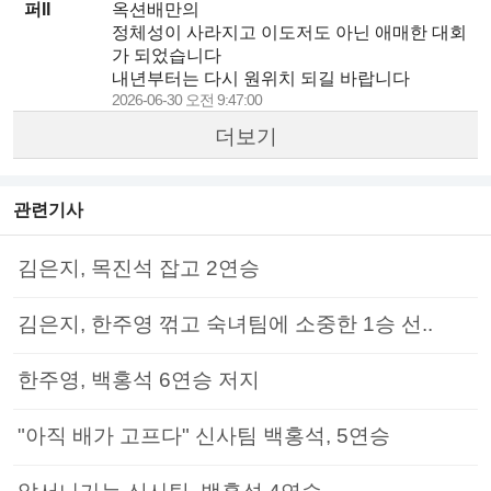
퍼II
옥션배만의
정체성이 사라지고 이도저도 아닌 애매한 대회
가 되었습니다
내년부터는 다시 원위치 되길 바랍니다
2026-06-30 오전 9:47:00
더보기
관련기사
김은지, 목진석 잡고 2연승
김은지, 한주영 꺾고 숙녀팀에 소중한 1승 선..
한주영, 백홍석 6연승 저지
"아직 배가 고프다" 신사팀 백홍석, 5연승