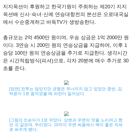
지지옥션이 후원하고 한국기원이 주최하는 제20기 지지
옥션배 신사·숙녀·신예 연승대항전의 본선은 오로대국실
에서 수순중계하고 바둑TV가 생방송한다.
총규모는 2억 4500만 원이며, 우승 상금은 1억 2000만 원
이다. 3연승 시 200만 원의 연승상금을 지급하며, 이후 1
승당 100만 원의 연승상금을 추가로 지급한다. 생각시간
은 시간적립방식(피셔)으로, 각자 20분에 매수 추가로 30
초를 준다.
[장면] 전투는 많았지만 균형은 무너지지 않고 있었던 중반, 김
하윤이 1로 움직였을 때 파란이 일어났다.
[그림1] 조승아가 1로 막았다. 상변과 우변의 맛을 노리려고 했
던 것 같은데, 무리였다. 10까지 우변 싸움에서 백이 좋은 자세
로 싸우게 됐다.