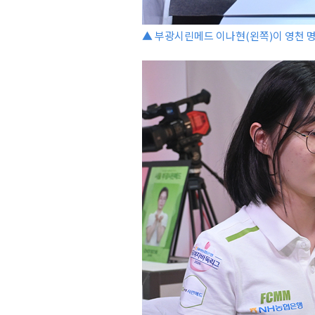
▲ 부광시린메드 이나현(왼쪽)이 영천 명