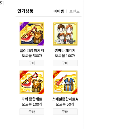
사되
인기상품
아이템
포인트
플래티넘 패키지
겜바타 패키지
오로볼 500개
오로볼 100개
구매
구매
파워 종합세트
스페셜종합세트A
오로볼 100개
오로볼 50개
구매
구매