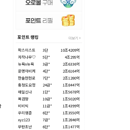
포인트 랭킹
더보기
팍스이스트
3단
10조4209억
자작나무♡
5단*
4조295억
뉴욕n뉴욕
3급*
2조6336억
운명아비켜
4단*
2조6164억
한솔현현로
7단*
2조1280억
충청도요정
24급*
1조8447억
매일신나
1단*
1조5678억
목검향
10급*
1조5020억
광
비비빅
11급*
1조4399억
우리영준
6단*
1조3550억
xyz123
7급*
1조2846억
무탄초난
6단*
1조1477억