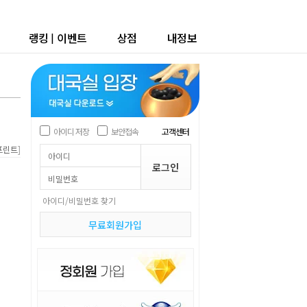
랭킹
|
이벤트
상점
내정보
아이디 저장
보안접속
고객센터
]
프린트
아이디/비밀번호 찾기
무료회원가입