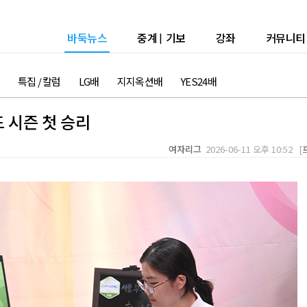
바둑뉴스
중계
|
기보
강좌
커뮤니티
특집 / 칼럼
LG배
지지옥션배
YES24배
 시즌 첫 승리
여자리그
2026-06-11 오후 10:52 [