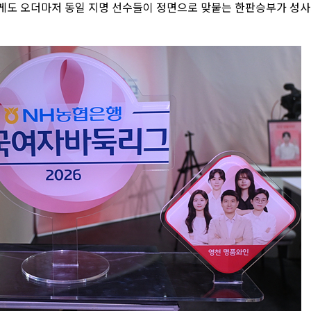
교롭게도 오더마저 동일 지명 선수들이 정면으로 맞붙는 한판승부가 성