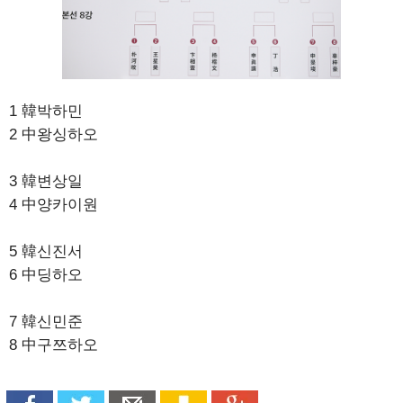
1 韓박하민
2 中왕싱하오
3 韓변상일
4 中양카이원
5 韓신진서
6 中딩하오
7 韓신민준
8 中구쯔하오