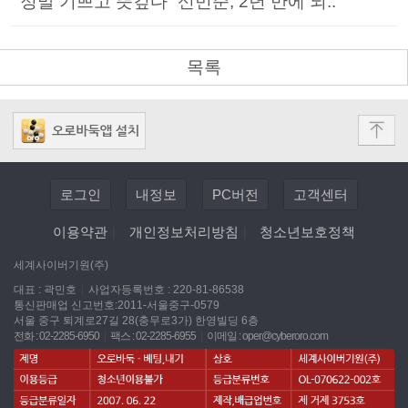
“정말 기쁘고 뜻깊다” 신민준, 2년 만에 되..
목록
로그인
내정보
PC버전
고객센터
이용약관
|
개인정보처리방침
|
청소년보호정책
세계사이버기원(주)
대표 : 곽민호
|
사업자등록번호 : 220-81-86538
통신판매업 신고번호:2011-서울중구-0579
서울 중구 퇴계로27길 28(충무로3가) 한영빌딩 6층
전화 : 02-2285-6950
|
팩스 : 02-2285-6955
|
이메일 :
oper@cyberoro.com