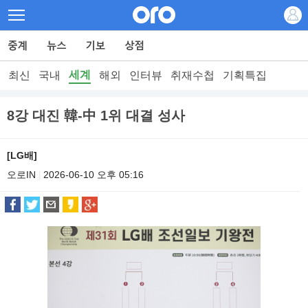
세계
최신
국내
해외
인터뷰
취재수첩
기획특집
8강 대진 韓-中 1위 대결 성사
[LG배]
오로IN
2026-06-10 오후 05:16
|