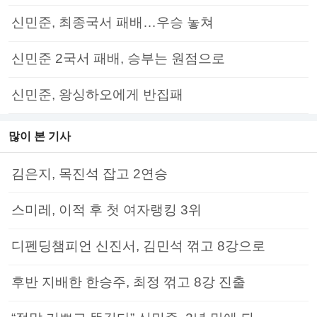
신민준, 최종국서 패배…우승 놓쳐
신민준 2국서 패배, 승부는 원점으로
신민준, 왕싱하오에게 반집패
많이 본 기사
김은지, 목진석 잡고 2연승
스미레, 이적 후 첫 여자랭킹 3위
디펜딩챔피언 신진서, 김민석 꺾고 8강으로
후반 지배한 한승주, 최정 꺾고 8강 진출