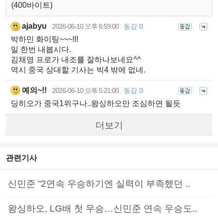
(400바이트)
ajabyu
2026-06-10 오후 6:59:00
동감 0
|
|
박하민 화이팅~~~!!!
일 한번 내봅시다.
김채영 프로가 내조를 잘하나보네요^^
역시 중국 상대할 기사는 빅4 밖에 없네.
예의~!!
2026-06-10 오후 5:21:00
동감 0
|
|
딩히오가 중국1위구나..왕싱하오만 조심하면 될듯
더보기
관련기사
신민준 “2연속 우승하기엔 실력이 부족했던 ..
왕싱하오, LG배 첫 우승…신민준 연속 우승도..