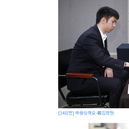
[24강전] 中왕싱하오-韓김정현.