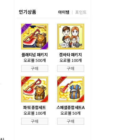
인기상품
아이템
포인트
플래티넘 패키지
겜바타 패키지
오로볼 500개
오로볼 100개
구매
구매
화
파워 종합세트
스페셜종합세트A
오로볼 100개
오로볼 50개
구매
구매
조상