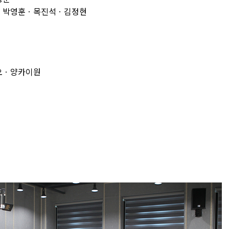
민ㆍ박영훈ㆍ목진석ㆍ김정현
오ㆍ양카이원