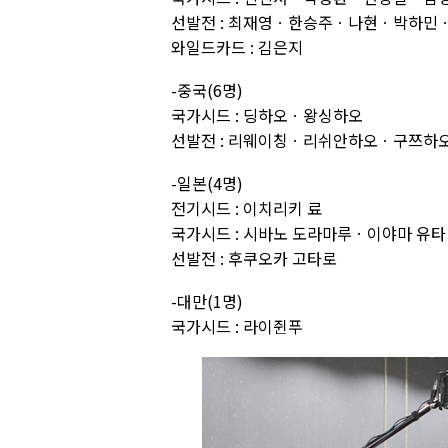
선발전 : 최재영ㆍ한승주ㆍ나현ㆍ박하
와일드카드 : 김은지
-중국(6명)
국가시드 : 딩하오ㆍ왕싱하오
선발전 : 리웨이칭ㆍ리쉬안하오ㆍ구쯔하
-일본(4명)
전기시드 : 이치리키 료
국가시드 : 시바노 도라마루ㆍ이야마 유타
선발전 : 후쿠오카 고타로
-대만(1명)
국가시드 : 라이쥔푸