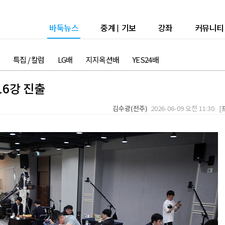
바둑뉴스
중계
|
기보
강좌
커뮤니티
특집 / 칼럼
LG배
지지옥션배
YES24배
16강 진출
김수광(전주)
2026-06-09 오전 11:30 [