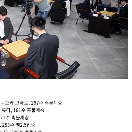
후쿠오카 고타로, 167수 흑불계승
 유타, 181수 흑불계승
171수 흑불계승
 283수 백2.5집승