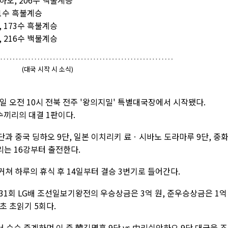
하오, 206수 백불계승
01수 흑불계승
, 173수 흑불계승
, 216수 백불계승
(대국 시작 시 소식)
9일 오전 10시 전북 전주 '왕의지밀' 특별대국장에서 시작됐다.
선수끼리의 대결 1판이다.
 중국 딩하오 9단, 일본 이치리키 료ㆍ시바노 도라마루 9단, 중
리는 16강부터 출전한다.
 거쳐 하루의 휴식 후 14일부터 결승 3번기로 들어간다.
31회 LG배 조선일보기왕전의 우승상금은 3억 원, 준우승상금은 1억
초 초읽기 5회다.
수순 중계하며 이 중 韓김명훈 9단 vs 中리쉬안하오 9단 대국을 