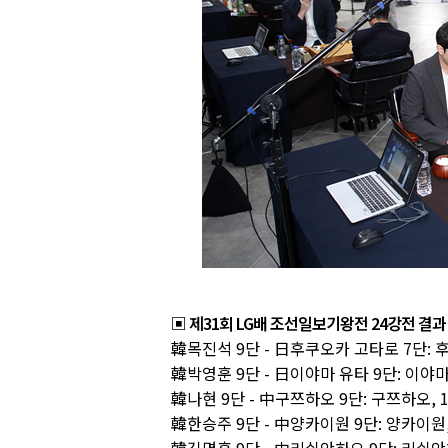
▣ 제31회 LG배 조선일보기왕전 24강전 결과
韓목진석 9단 - 日후쿠오카 고타로 7단: 
韓박영훈 9단 - 日이야마 유타 9단: 이야마
韓나현 9단 - 中구쯔하오 9단: 구쯔하오, 
韓한승주 9단 - 中양카이원 9단: 양카이원,