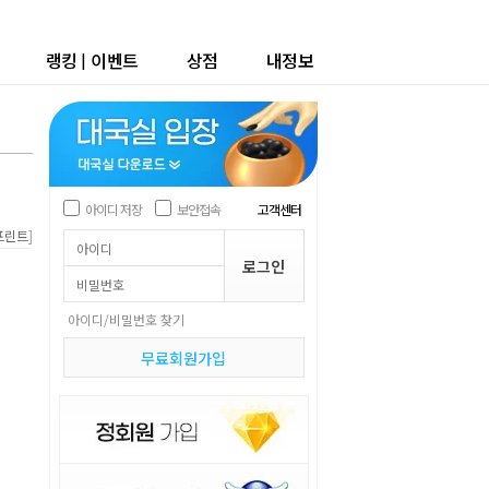
랭킹
|
이벤트
상점
내정보
아이디 저장
보안접속
고객센터
]
프린트
아이디/비밀번호 찾기
무료회원가입