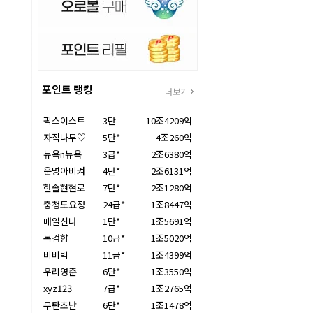
포인트 랭킹
더보기
팍스이스트
3단
10조4209억
자작나무♡
5단*
4조260억
뉴욕n뉴욕
3급*
2조6380억
운명아비켜
4단*
2조6131억
한솔현현로
7단*
2조1280억
충청도요정
24급*
1조8447억
매일신나
1단*
1조5691억
목검향
10급*
1조5020억
비비빅
11급*
1조4399억
우리영준
6단*
1조3550억
xyz123
7급*
1조2765억
무탄초난
6단*
1조1478억