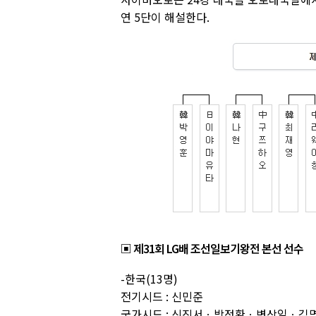
연 5단이 해설한다.
▣ 제31회 LG배 조선일보기왕전 본선 선수
-한국(13명)
전기시드 : 신민준
국가시드 : 신진서ㆍ박정환ㆍ변상일ㆍ김