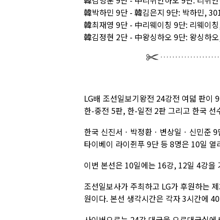
韓김명훈 9단 - 中리쉬안하오 9단: 리쉬안
韓박하민 9단 - 韓김은지 9단: 박하민, 3
韓최재영 9단 - 中리웨이칭 9단: 리웨이칭
韓김정현 2단 - 中왕싱하오 9단: 왕싱하오
LG배 조선일보기왕전 24강전 여덟 판이 
한-중전 5판, 한-일전 2판 그리고 한국 
한국 신진서ㆍ박정환ㆍ변상일ㆍ신민준 9단과
타이베이 라이쥔푸 9단 등 8명은 10일 열
이번 본선은 10일에는 16강, 12일 4강을
조선일보사가 주최하고 LG가 후원하는 제
원이다. 본선 생각시간은 각자 3시간에 40
사이버오로는 24강 대국을 오로대국실에서 