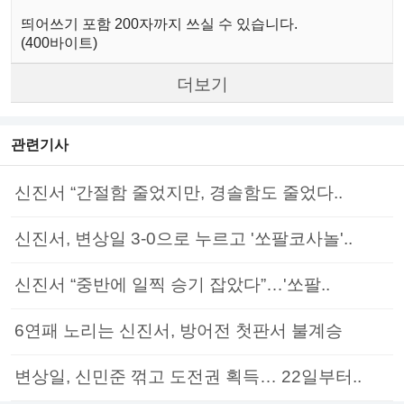
띄어쓰기 포함 200자까지 쓰실 수 있습니다.
(400바이트)
더보기
관련기사
신진서 “간절함 줄었지만, 경솔함도 줄었다..
신진서, 변상일 3-0으로 누르고 '쏘팔코사놀'..
신진서 “중반에 일찍 승기 잡았다”…'쏘팔..
6연패 노리는 신진서, 방어전 첫판서 불계승
변상일, 신민준 꺾고 도전권 획득… 22일부터..