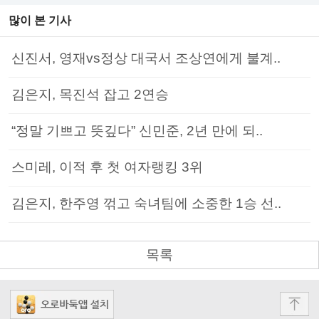
많이 본 기사
신진서, 영재vs정상 대국서 조상연에게 불계..
김은지, 목진석 잡고 2연승
“정말 기쁘고 뜻깊다” 신민준, 2년 만에 되..
스미레, 이적 후 첫 여자랭킹 3위
김은지, 한주영 꺾고 숙녀팀에 소중한 1승 선..
목록