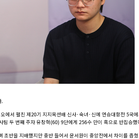
.
디오에서 펼친 제20기 지지옥션배 신사·숙녀·신예 연승대항전 5국
사팀 두 번째 주자 유창혁(60) 9단에게 256수 만이 흑으로 반집승했
며 초반을 지배했지만 중반 들어서 윤서원이 중앙전에서 차이를 좁혔