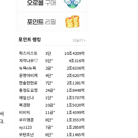
포인트 랭킹
더보기
팍스이스트
3단
10조4209억
자작나무♡
5단*
4조316억
뉴욕n뉴욕
2급*
2조6336억
운명아비켜
4단*
2조6207억
한솔현현로
7단*
2조1281억
충청도요정
24급*
1조8448억
매일신나
1단*
1조5707억
목검향
10급*
1조5020억
비비빅
11급*
1조4399억
에서
우리영준
6단*
1조3553억
다.
xyz123
7급*
1조2858억
무탄초난
6단*
1조1465억