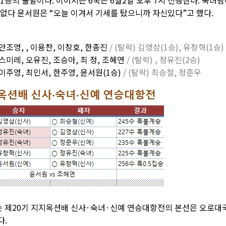
 1승의 출발이다. 이어지는 6국은 6월2일 오후 7시 진행한다. 숙녀
 없다 윤서원은 “오늘 이겨서 기세를 탔으니까 자신있다”고 했다.
안조영, , 이용찬, 이창호, 한종진
/ (탈락) 김영삼(1승), 유창혁(1승)
 스미레, 오유진, 조승아, 최 정, 조혜연
/ (탈락) , 정유진(2승)
 이주영, 최민서, 한주영, 윤서원(1승)
/ (탈락) 최승철, 정준우
 제20기 지지옥션배 신사·숙녀·신예 연승대항전의 본선은 오로대
다.