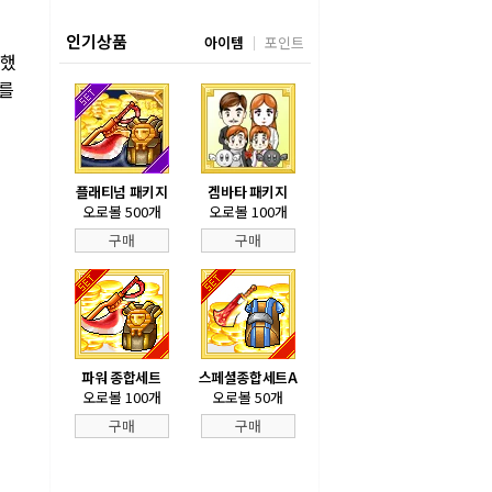
인기상품
아이템
포인트
 했
패를
플래티넘 패키지
겜바타 패키지
오로볼 500개
오로볼 100개
구매
구매
파워 종합세트
스페셜종합세트A
오로볼 100개
오로볼 50개
구매
구매