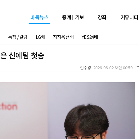
바둑뉴스
중계
|
기보
강좌
커뮤니티
특집 / 칼럼
LG배
지지옥션배
YES24배
은 신예팀 첫승
김수광
2026-06-02 오전 00:59 [