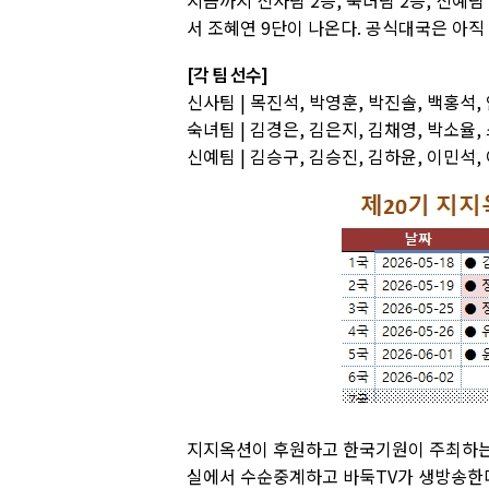
지금까지 신사팀 2승, 숙녀팀 2승, 신예팀
서 조혜연 9단이 나온다. 공식대국은 아직
[각 팀 선수]
신사팀 | 목진석, 박영훈, 박진솔, 백홍석, 
숙녀팀 | 김경은, 김은지, 김채영, 박소율,
신예팀 | 김승구, 김승진, 김하윤, 이민석,
지지옥션이 후원하고 한국기원이 주최하는
실에서 수순중계하고 바둑TV가 생방송한