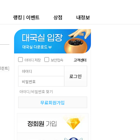
랭킹
|
이벤트
상점
내정보
아이디 저장
보안접속
고객센터
]
프린트
아이디/비밀번호 찾기
무료회원가입