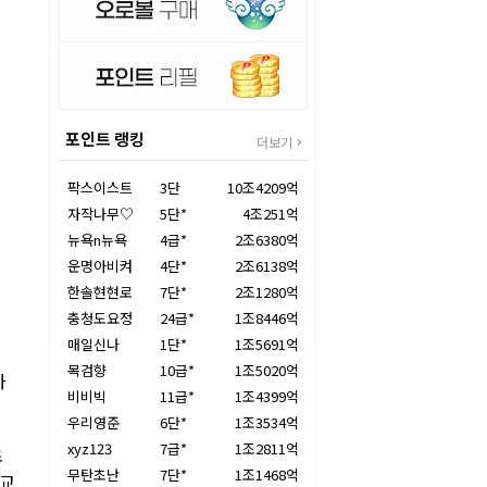
포인트 랭킹
더보기
팍스이스트
3단
10조4209억
자작나무♡
5단*
4조251억
뉴욕n뉴욕
4급*
2조6380억
운명아비켜
4단*
2조6138억
한솔현현로
7단*
2조1280억
충청도요정
24급*
1조8446억
매일신나
1단*
1조5691억
목검향
10급*
1조5020억
가
비비빅
11급*
1조4399억
우리영준
6단*
1조3534억
xyz123
7급*
1조2811억
로
무탄초난
7단*
1조1468억
학교