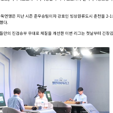
바둑연맹은 지난 시즌 준우승팀이자 강호인 빙상원류도시 춘천을 2-1
했다.
들만의 진검승부 무대로 체질을 개선한 이번 리그는 첫날부터 긴장