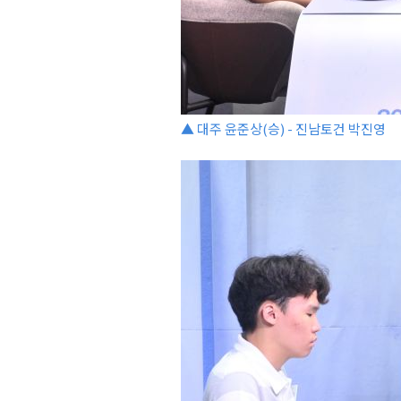
▲ 대주 윤준상(승) - 진남토건 박진영