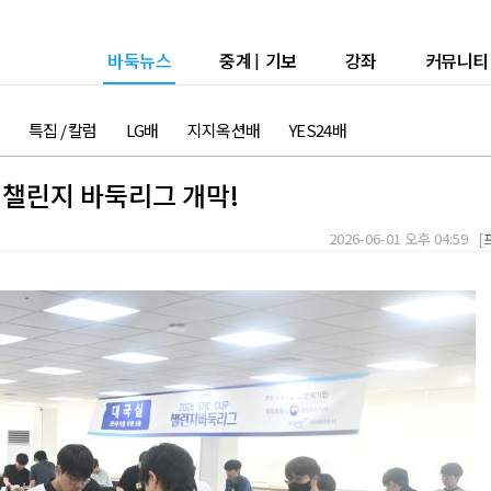
바둑뉴스
중계
|
기보
강좌
커뮤니티
특집 / 칼럼
LG배
지지옥션배
YES24배
 챌린지 바둑리그 개막!
2026-06-01 오후 04:59 [