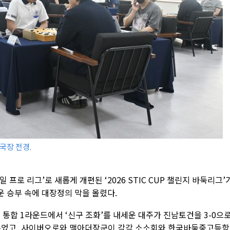
국장 전경.
프로 리그’로 새롭게 개편된 ‘2026 STIC CUP 챌린지 바둑리그’
 승부 속에 대장정의 막을 올렸다.
 통합 1라운드에서 ‘신구 조화’를 내세운 대주가 진남토건을 3-0으
거두었고, 사이버오로와 맥아더장군이 각각 소소회와 한국바둑중고등