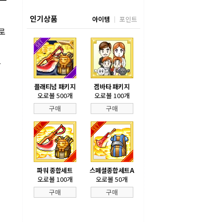
인기상품
아이템
포인트
로
감
플래티넘 패키지
겜바타 패키지
오로볼 500개
오로볼 100개
구매
구매
파워 종합세트
스페셜종합세트A
오로볼 100개
오로볼 50개
구매
구매