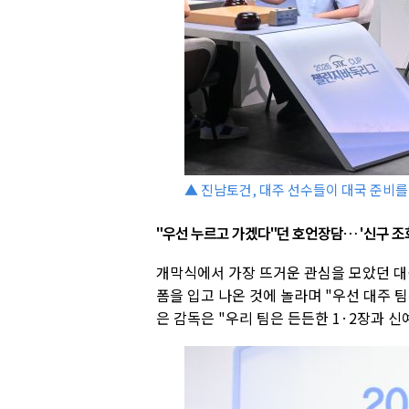
▲ 진남토건, 대주 선수들이 대국 준비를 
"우선 누르고 가겠다"던 호언장담… '신구 조
개막식에서 가장 뜨거운 관심을 모았던 대
폼을 입고 나온 것에 놀라며 "우선 대주 
은 감독은 "우리 팀은 든든한 1·2장과 