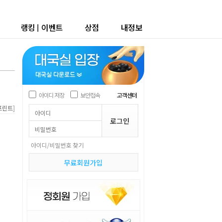
랭킹
|
이벤트
상점
내정보
아이디 저장
보안접속
고객센터
]
프린트
아이디/비밀번호 찾기
무료회원가입