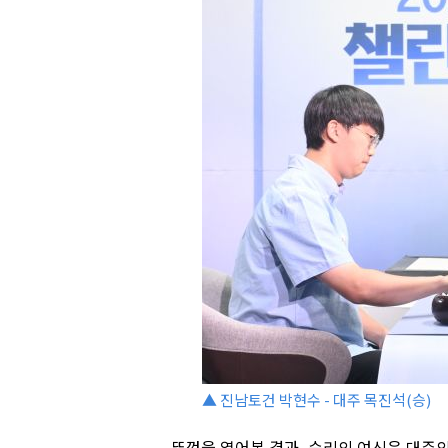
▲ 진남토건 박현수 - 대주 목진석(승)
뚜껑을 열어본 결과, 승리의 여신은 대주의