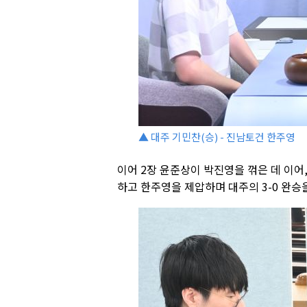
▲ 대주 기민찬(승) - 진남토건 한주영
이어 2장 윤준상이 박진영을 꺾은 데 이어
하고 한주영을 제압하며 대주의 3-0 완승