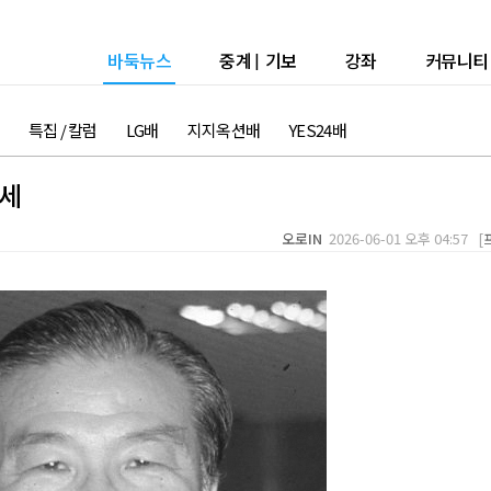
바둑뉴스
중계
|
기보
강좌
커뮤니티
특집 / 칼럼
LG배
지지옥션배
YES24배
별세
오로IN
2026-06-01 오후 04:57 [