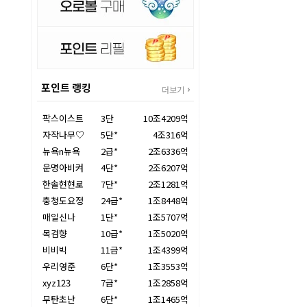
포인트 랭킹
더보기
팍스이스트
3단
10조4209억
자작나무♡
5단*
4조316억
뉴욕n뉴욕
2급*
2조6336억
운명아비켜
4단*
2조6207억
한솔현현로
7단*
2조1281억
충청도요정
24급*
1조8448억
매일신나
1단*
1조5707억
목검향
10급*
1조5020억
비비빅
11급*
1조4399억
우리영준
6단*
1조3553억
xyz123
7급*
1조2858억
무탄초난
6단*
1조1465억