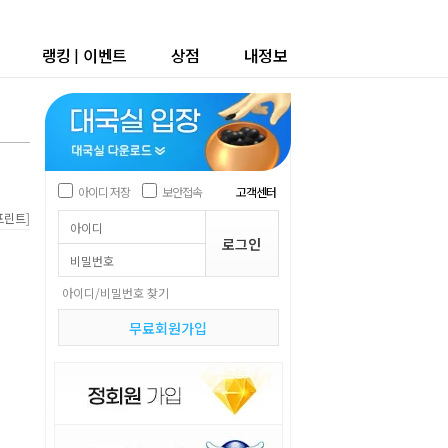
랭킹
|
이벤트
상점
내정보
아이디 저장
보안접속
고객센터
]
프린트
아이디/비밀번호 찾기
무료회원가입