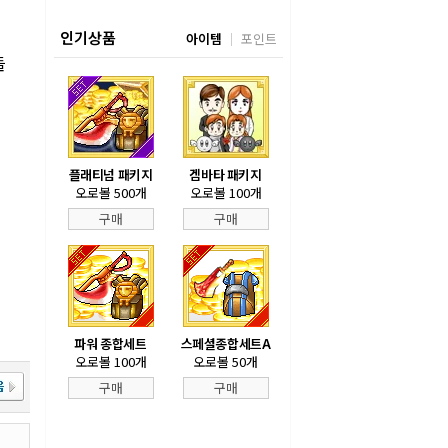
인기상품
아이템
포인트
들
플래티넘 패키지
겜바타 패키지
오로볼 500개
오로볼 100개
구매
구매
파워 종합세트
스페셜종합세트A
오로볼 100개
오로볼 50개
구매
구매