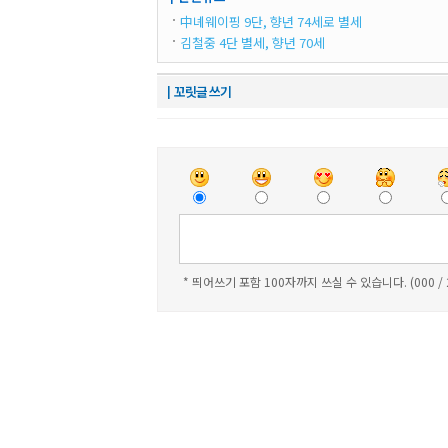
中녜웨이핑 9단, 향년 74세로 별세
김철중 4단 별세, 향년 70세
┃꼬릿글 쓰기
* 띄어쓰기 포함 100자까지 쓰실 수 있습니다. (000 /