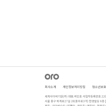
회사소개
개인정보처리방침
청소년보
세계사이버기원(주) 대표:곽민호 사업자등록번호:220-8
서울 중구 퇴계로27길 28(충무로3가) 한영빌딩 6층
제호 : 사이버오로 I 발행인 : 곽민호 I 편집인 : 정용진