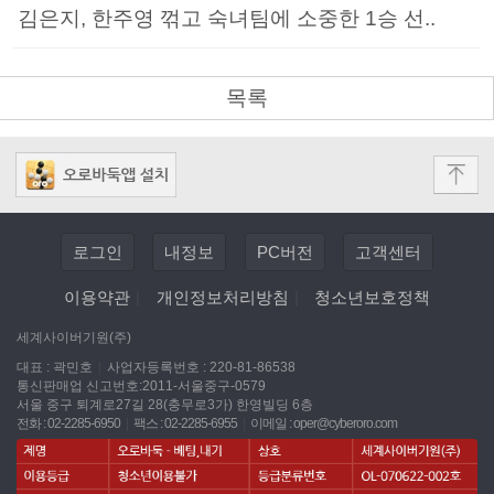
김은지, 한주영 꺾고 숙녀팀에 소중한 1승 선..
목록
로그인
내정보
PC버전
고객센터
이용약관
|
개인정보처리방침
|
청소년보호정책
세계사이버기원(주)
대표 : 곽민호
|
사업자등록번호 : 220-81-86538
통신판매업 신고번호:2011-서울중구-0579
서울 중구 퇴계로27길 28(충무로3가) 한영빌딩 6층
전화 : 02-2285-6950
|
팩스 : 02-2285-6955
|
이메일 :
oper@cyberoro.com