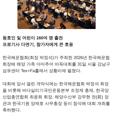
동호인 및 어린이 160여 명 출전
프로기사 다면기, 참가자에게 큰 호응
한국해운협회(회장 박정석)가 주최한 2026년 한국해운협
회장배 해양 가족 아마추어 바둑대회를 31일 서울 강남구
섬유센터 Tex+Fa홀에서 성황리에 펼쳤다.
대회에 앞서 열린 개막식에는 한국해운협회 박정석 회장
을 비롯해 바다살리기국민운동본부 조정제 총재, 한국양
산업총연합회 최윤희 회장, 해양수산부 강무현 전(前) 장
관과 한국기원 양재호 사무총장 등이 참석해 대회 개최를
축하했다.