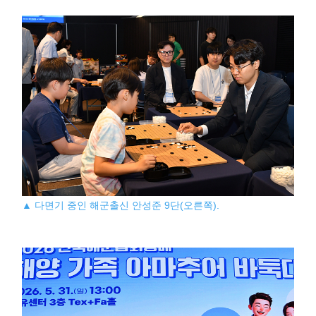
▲ 다면기 중인 해군출신 안성준 9단(오른쪽).