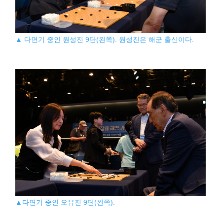
▲ 다면기 중인 원성진 9단(왼쪽). 원성진은 해군 출신이다.
▲다면기 중인 오유진 9단(왼쪽).