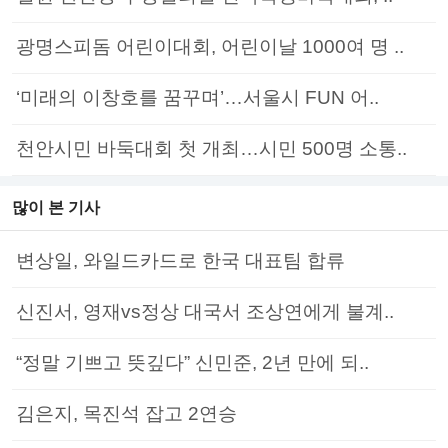
광명스피돔 어린이대회, 어린이날 1000여 명 ..
‘미래의 이창호를 꿈꾸며’…서울시 FUN 어..
천안시민 바둑대회 첫 개최…시민 500명 소통..
많이 본 기사
변상일, 와일드카드로 한국 대표팀 합류
신진서, 영재vs정상 대국서 조상연에게 불계..
“정말 기쁘고 뜻깊다” 신민준, 2년 만에 되..
김은지, 목진석 잡고 2연승